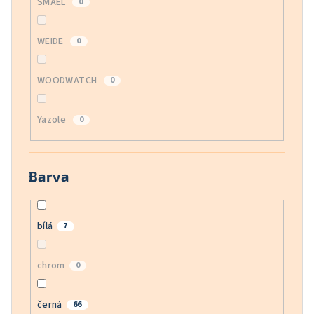
SMAEL
0
WEIDE
0
WOODWATCH
0
Yazole
0
Barva
bílá
7
chrom
0
černá
66