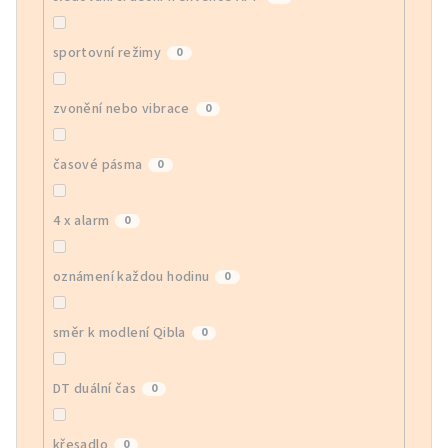
sportovní režimy
0
zvonění nebo vibrace
0
časové pásma
0
4 x alarm
0
oznámení každou hodinu
0
směr k modlení Qibla
0
DT duální čas
0
křesadlo
0