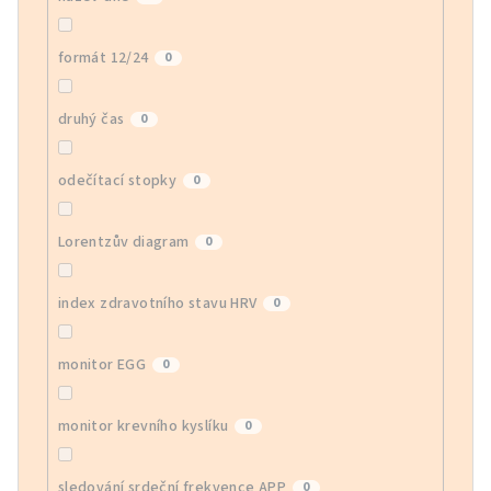
formát 12/24
0
druhý čas
0
odečítací stopky
0
Lorentzův diagram
0
index zdravotního stavu HRV
0
monitor EGG
0
monitor krevního kyslíku
0
sledování srdeční frekvence APP
0