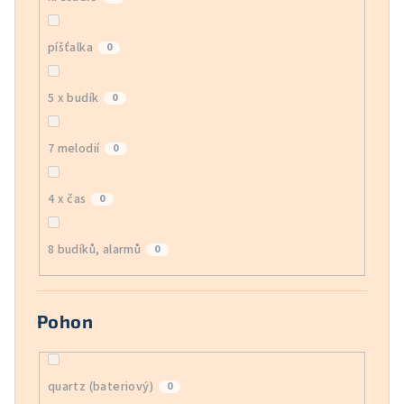
píšťalka
0
5 x budík
0
7 melodií
0
4 x čas
0
8 budíků, alarmů
0
Pohon
quartz (bateriový)
0