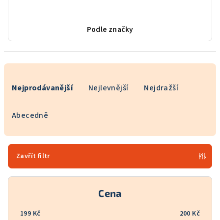
Podle značky
Ř
a
Nejprodávanější
Nejlevnější
Nejdražší
z
e
Abecedně
n
í
p
Zavřít filtr
r
o
Cena
d
u
199
Kč
200
Kč