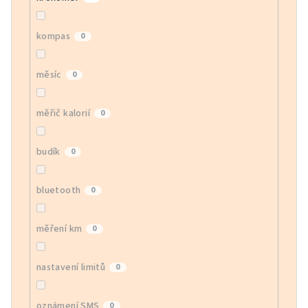
kompas
0
měsíc
0
měřič kalorií
0
budík
0
bluetooth
0
měření km
0
nastavení limitů
0
oznámení SMS
0