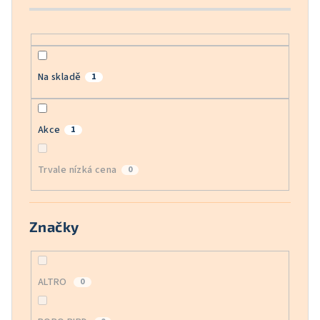
k
t
ů
Na skladě
1
Akce
1
Trvale nízká cena
0
Značky
ALTRO
0