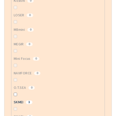
Kizashi
0
LOSER
0
M8mini
0
MEGIR
0
Mini Focus
0
NAVIFORCE
0
O.T.SEA
0
SKMEI
1