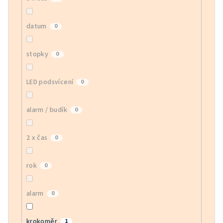
datum
0
stopky
0
LED podsvícení
0
alarm / budík
0
2 x čas
0
rok
0
alarm
0
krokoměr
1