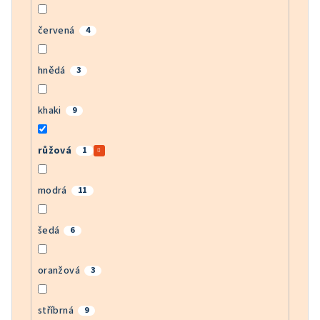
červená
4
hnědá
3
khaki
9
růžová
1
modrá
11
šedá
6
oranžová
3
stříbrná
9