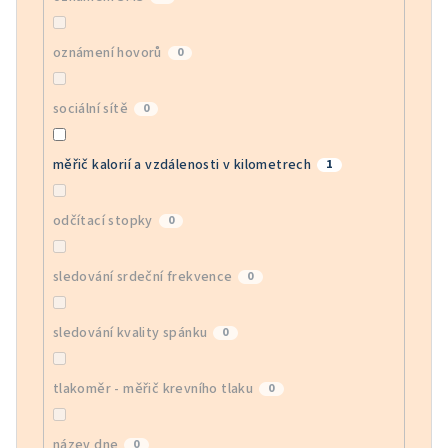
oznámení hovorů
0
sociální sítě
0
měřič kalorií a vzdálenosti v kilometrech
1
odčítací stopky
0
sledování srdeční frekvence
0
sledování kvality spánku
0
tlakoměr - měřič krevního tlaku
0
název dne
0