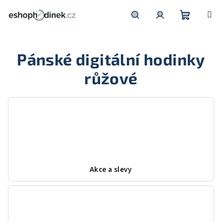
Přejít
na
obsah
Nákupní
Hledat
Přihlášení
Pánské digitální hodinky
košík
růžové
Akce a slevy