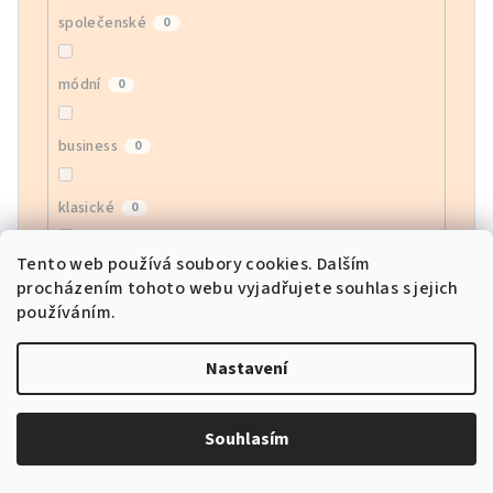
společenské
0
módní
0
business
0
klasické
0
Tento web používá soubory cookies. Dalším
bussines
0
procházením tohoto webu vyjadřujete souhlas s jejich
používáním.
moderní
0
Nastavení
army
0
Souhlasím
motorkářské
0