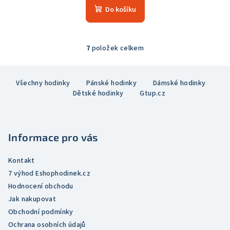
produktu
Do košíku
je
5,0
z
5
7
položek celkem
O
hvězdiček.
v
Z
l
Všechny hodinky
Pánské hodinky
Dámské hodinky
á
á
Dětské hodinky
Gtup.cz
p
d
a
a
c
t
í
Informace pro vás
í
p
r
Kontakt
v
7 výhod Eshophodinek.cz
k
Hodnocení obchodu
y
Jak nakupovat
v
Obchodní podmínky
ý
Ochrana osobních údajů