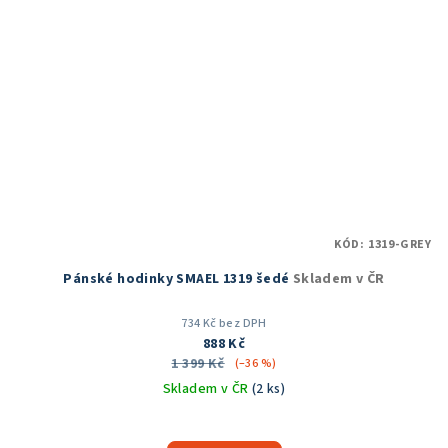
KÓD:
1319-GREY
Pánské hodinky SMAEL 1319 šedé
Skladem v ČR
734 Kč bez DPH
888 Kč
1 399 Kč
(–36 %)
Skladem v ČR
(2 ks)
Průměrné
hodnocení