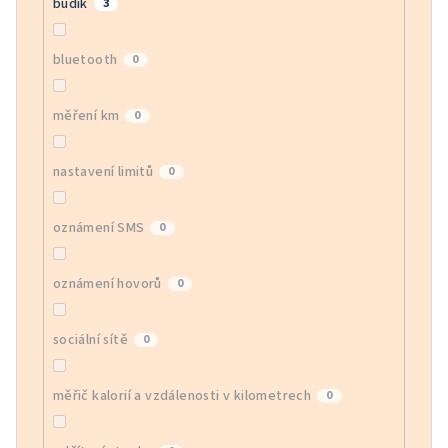
budík
3
bluetooth
0
měření km
0
nastavení limitů
0
oznámení SMS
0
oznámení hovorů
0
sociální sítě
0
měřič kalorií a vzdálenosti v kilometrech
0