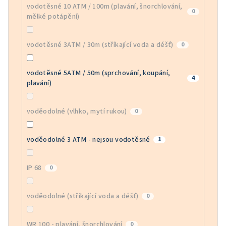
vodotěsné 10 ATM / 100m (plavání, šnorchlování,
0
mělké potápění)
vodotěsné 3ATM / 30m (stříkající voda a déšť)
0
vodotěsné 5ATM / 50m (sprchování, koupání,
4
plavání)
voděodolné (vlhko, mytí rukou)
0
voděodolné 3 ATM - nejsou vodotěsné
1
IP 68
0
voděodolné (stříkající voda a déšť)
0
WR 100 - plavání, šnorchlování
0