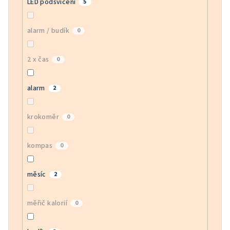
LED podsvícení
5
alarm / budík
0
2 x čas
0
alarm
2
krokoměr
0
kompas
0
měsíc
2
měřič kalorií
0