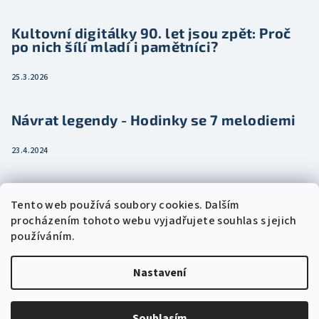
Kultovní digitálky 90. let jsou zpět: Proč
po nich šílí mladí i pamětníci?
25.3.2026
Návrat legendy - Hodinky se 7 melodiemi
23.4.2024
Jak vybrat dámské hodinky pro ženu třeba
Tento web používá soubory cookies. Dalším
jako dárek
procházením tohoto webu vyjadřujete souhlas s jejich
používáním.
15.2.2024
Nastavení
Copyright 2026
Eshophodinek.cz
. Všechna práva vyhrazena.
Upravit nastavení cookies
Souhlasím