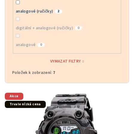
analogové (ručičky)
2
digitální + analogové (ručičky)
0
analogové
0
VYMAZAT FILTRY
Položek k zobrazení:
7
V
Akce
ý
Trvale nízká cena
p
i
s
p