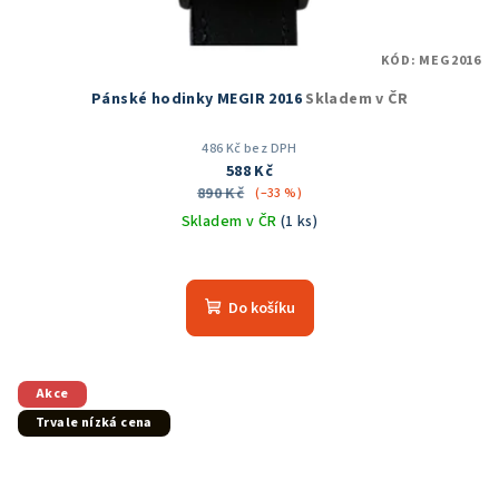
KÓD:
MEG2016
Pánské hodinky MEGIR 2016
Skladem v ČR
486 Kč bez DPH
588 Kč
890 Kč
(–33 %)
Skladem v ČR
(1 ks)
Do košíku
Akce
Trvale nízká cena