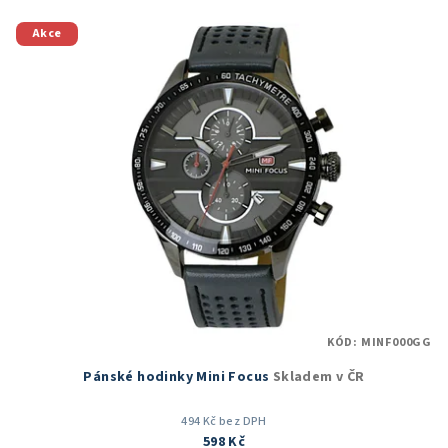
z
5
Akce
hvězdiček.
KÓD:
MINF000GG
Pánské hodinky Mini Focus
Skladem v ČR
494 Kč bez DPH
598 Kč