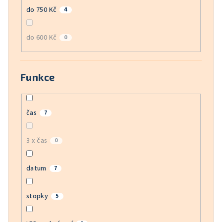
do 750 Kč
4
do 600 Kč
0
Funkce
čas
7
3 x čas
0
datum
7
stopky
5