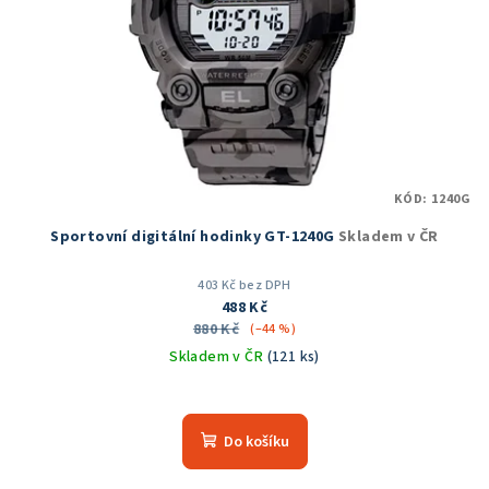
r
o
d
u
k
t
KÓD:
1240G
ů
Sportovní digitální hodinky GT-1240G
Skladem v ČR
403 Kč bez DPH
488 Kč
880 Kč
(–44 %)
Skladem v ČR
(121 ks)
Průměrné
hodnocení
produktu
Do košíku
je
5,0