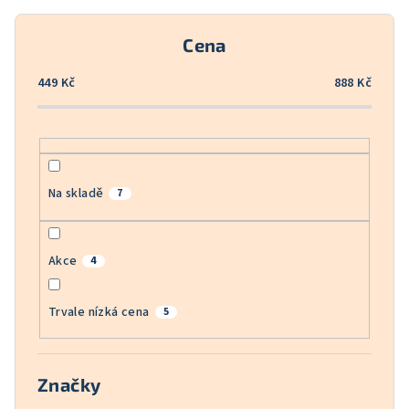
r
o
Cena
d
u
449
Kč
888
Kč
k
t
ů
Na skladě
7
Akce
4
Trvale nízká cena
5
Značky