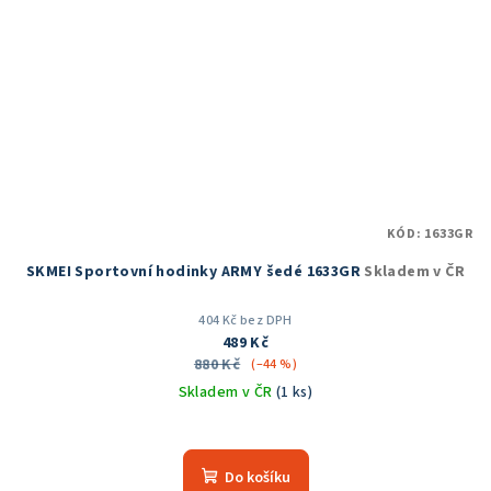
KÓD:
1633GR
SKMEI Sportovní hodinky ARMY šedé 1633GR
Skladem v ČR
404 Kč bez DPH
489 Kč
880 Kč
(–44 %)
Skladem v ČR
(1 ks)
Průměrné
hodnocení
produktu
Do košíku