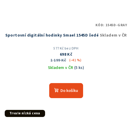
KÓD:
1545D-GRAY
Sportovní digitální hodinky Smael 1545D šedé
Skladem v ČR
577 Kč bez DPH
698 Kč
1 199 Kč
(–41 %)
Skladem v ČR
(5 ks)
Průměrné
hodnocení
produktu
Do košíku
je
5,0
z
5
Trvale nízká cena
hvězdiček.