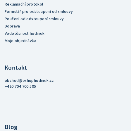
p
Reklamační protokol
i
Formulář pro odstoupení od smlouvy
s
Poučení od odstoupení smlouvy
u
Doprava
Vodotěsnost hodinek
Moje objednávka
Kontakt
obchod
@
eshophodinek.cz
+420 704 700 505
Blog