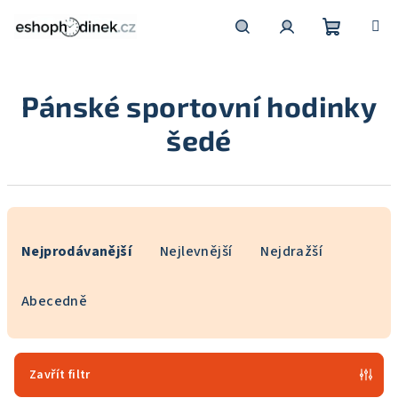
Přejít
na
obsah
Nákupní
Hledat
Přihlášení
Pánské sportovní hodinky
košík
šedé
Ř
a
Nejprodávanější
Nejlevnější
Nejdražší
z
e
Abecedně
n
í
p
Zavřít filtr