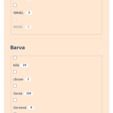
SMAEL
3
WEIDE
0
Barva
bílá
20
chrom
2
černá
114
červená
9