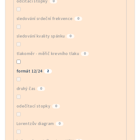
odčítací stopky
0
sledování srdeční frekvence
0
sledování kvality spánku
0
tlakoměr - měřič krevního tlaku
0
formát 12/24
2
druhý čas
0
odečítací stopky
0
Lorentzův diagram
0