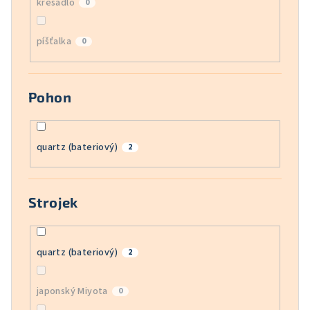
křesadlo
0
píšťalka
0
Pohon
quartz (bateriový)
2
Strojek
quartz (bateriový)
2
japonský Miyota
0