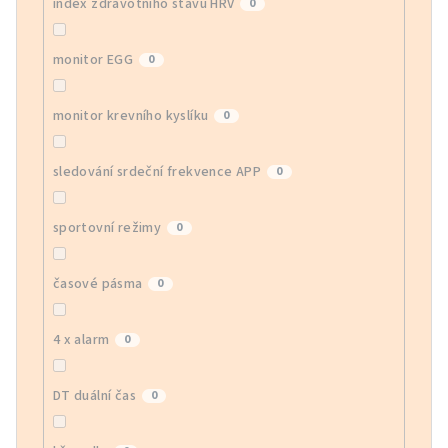
index zdravotního stavu HRV
0
monitor EGG
0
monitor krevního kyslíku
0
sledování srdeční frekvence APP
0
sportovní režimy
0
časové pásma
0
4 x alarm
0
DT duální čas
0