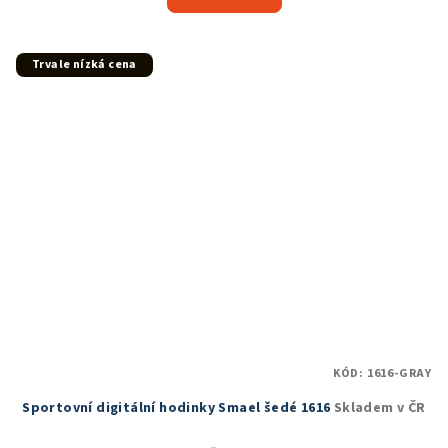
je
5,0
z
5
Trvale nízká cena
hvězdiček.
KÓD:
1616-GRAY
Sportovní digitální hodinky Smael šedé 1616
Skladem v ČR