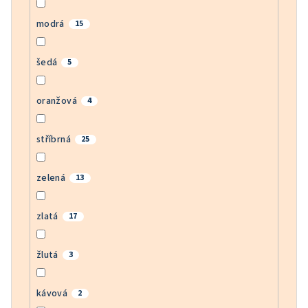
modrá
15
šedá
5
oranžová
4
stříbrná
25
zelená
13
zlatá
17
žlutá
3
kávová
2