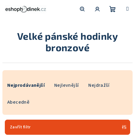
Přejít
na
obsah
Nákupní
Hledat
Přihlášení
Velké pánské hodinky
košík
bronzové
Ř
a
Nejprodávanější
Nejlevnější
Nejdražší
z
e
Abecedně
n
í
p
Zavřít filtr