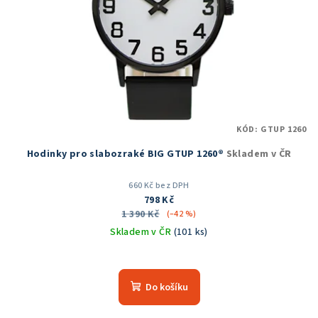
r
o
d
u
k
t
KÓD:
GTUP 1260
ů
Hodinky pro slabozraké BIG GTUP 1260®
Skladem v ČR
660 Kč bez DPH
798 Kč
1 390 Kč
(–42 %)
Skladem v ČR
(101 ks)
Průměrné
hodnocení
produktu
Do košíku
je
4,8