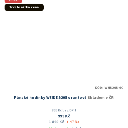
Trvale nízká cena
KÓD:
WH5205-6C
Pánské hodinky WEIDE 5205 oranžové
Skladem v ČR
826 Kč bez DPH
999 Kč
1 890 Kč
(–47 %)