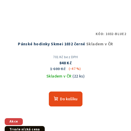
KÓD:
1032-BLUE2
Pánské hodinky Skmei 1032 černé
Skladem v ČR
701 Kč bez DPH
848 Kč
1 600 Kč
(–47 %)
Skladem v ČR
(22 ks)
Průměrné
hodnocení
produktu
Do košíku
je
5,0
z
5
Akce
hvězdiček.
Trvale nízká cena