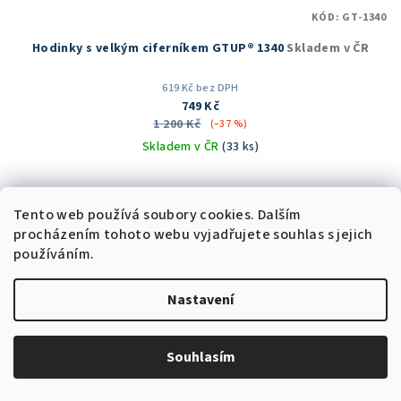
KÓD:
GT-1340
Hodinky s velkým ciferníkem GTUP® 1340
Skladem v ČR
619 Kč bez DPH
749 Kč
1 200 Kč
(–37 %)
Skladem v ČR
(33 ks)
Průměrné
hodnocení
produktu
Tento web používá soubory cookies. Dalším
Do košíku
je
procházením tohoto webu vyjadřujete souhlas s jejich
5,0
používáním.
z
5
Akce
Nastavení
hvězdiček.
Trvale nízká cena
Souhlasím