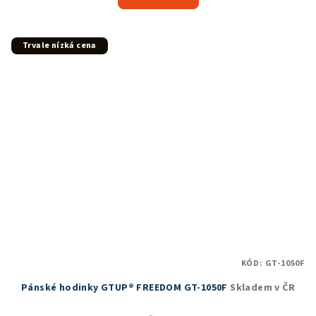
je
5,0
z
5
Trvale nízká cena
hvězdiček.
KÓD:
GT-1050F
Pánské hodinky GTUP® FREEDOM GT-1050F
Skladem v ČR