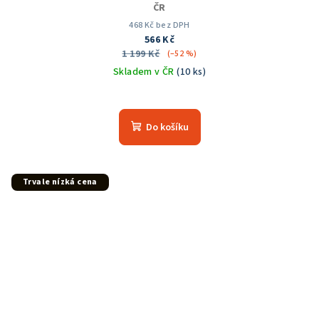
ČR
468 Kč bez DPH
566 Kč
1 199 Kč
(–52 %)
Skladem v ČR
(10 ks)
Průměrné
hodnocení
produktu
Do košíku
je
5,0
z
5
Trvale nízká cena
hvězdiček.