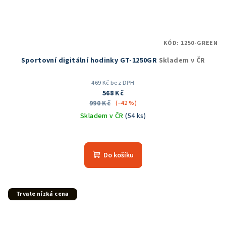
KÓD:
1250-GREEN
Sportovní digitální hodinky GT-1250GR
Skladem v ČR
469 Kč bez DPH
568 Kč
990 Kč
(–42 %)
Skladem v ČR
(54 ks)
Průměrné
hodnocení
produktu
Do košíku
je
5,0
z
5
Trvale nízká cena
hvězdiček.