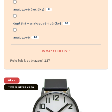
analogové (ručičky)
8
digitální + analogové (ručičky)
20
analogové
16
VYMAZAT FILTRY
Položek k zobrazení:
127
V
Akce
ý
Trvale nízká cena
p
i
s
p