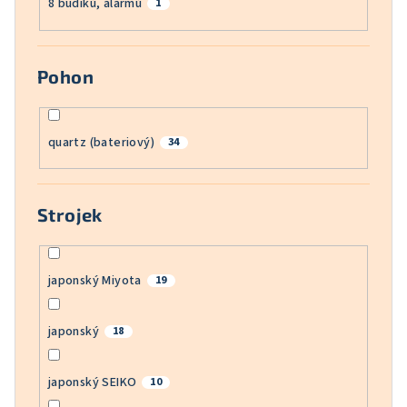
8 budíků, alarmů
1
Pohon
quartz (bateriový)
34
Strojek
japonský Miyota
19
japonský
18
japonský SEIKO
10