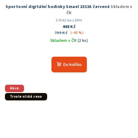
Sportovní digitální hodinky Smael 1532A červené
Skladem v
ČR
370 Kč bez DPH
448 Kč
799 Kč
(–43 %)
Skladem v ČR
(2 ks)
Průměrné
hodnocení
produktu
Do košíku
je
5,0
z
5
Akce
hvězdiček.
Trvale nízká cena