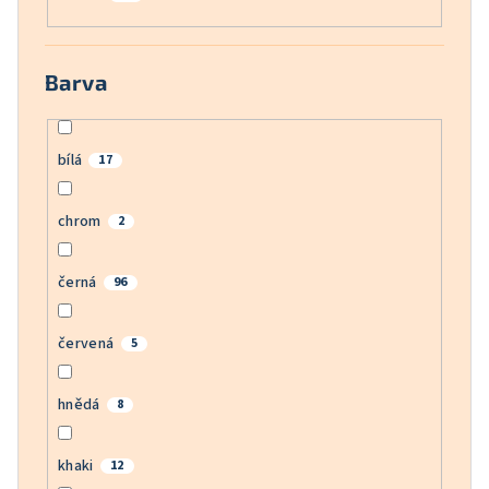
Barva
bílá
17
chrom
2
černá
96
červená
5
hnědá
8
khaki
12