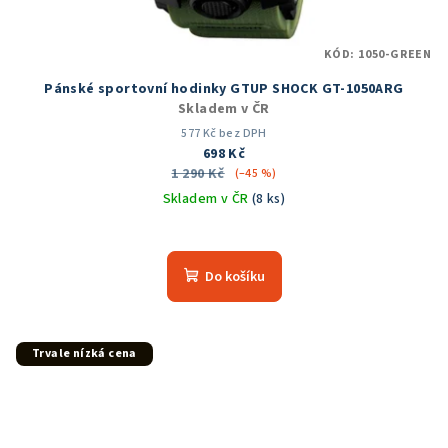
KÓD:
1050-GREEN
Pánské sportovní hodinky GTUP SHOCK GT-1050ARG
Skladem v ČR
577 Kč bez DPH
698 Kč
1 290 Kč
(–45 %)
Skladem v ČR
(8 ks)
Průměrné
hodnocení
produktu
Do košíku
je
5,0
z
5
Trvale nízká cena
hvězdiček.