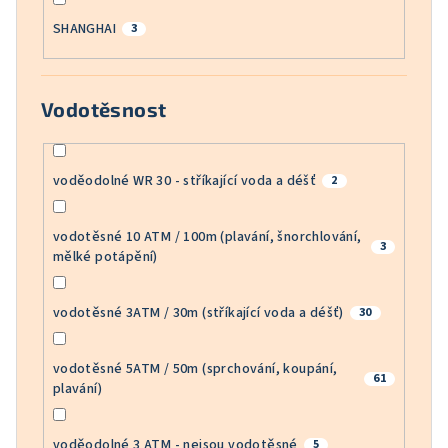
SHANGHAI
3
Vodotěsnost
voděodolné WR 30 - stříkající voda a déšť
2
vodotěsné 10 ATM / 100m (plavání, šnorchlování,
3
mělké potápění)
vodotěsné 3ATM / 30m (stříkající voda a déšť)
30
vodotěsné 5ATM / 50m (sprchování, koupání,
61
plavání)
voděodolné 3 ATM - nejsou vodotěsné
5