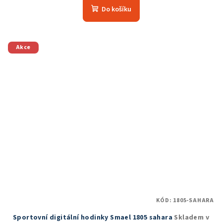
produktu
Do košíku
je
5,0
z
5
Akce
hvězdiček.
KÓD:
1805-SAHARA
Sportovní digitální hodinky Smael 1805 sahara
Skladem v