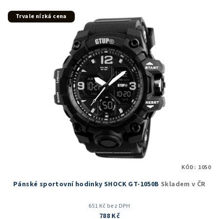
z
5
Trvale nízká cena
hvězdiček.
KÓD:
1050
Pánské sportovní hodinky SHOCK GT-1050B
Skladem v ČR
651 Kč bez DPH
788 Kč