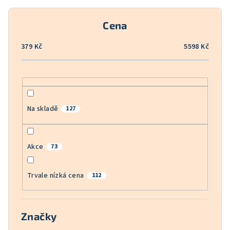
r
o
Cena
d
u
379
Kč
5598
Kč
k
t
ů
Na skladě
127
Akce
73
Trvale nízká cena
112
Značky