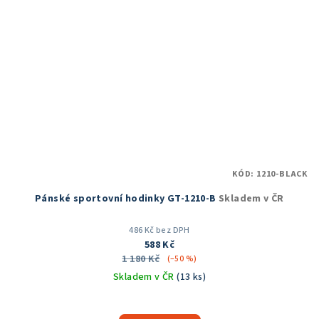
KÓD:
1210-BLACK
Pánské sportovní hodinky GT-1210-B
Skladem v ČR
486 Kč bez DPH
588 Kč
1 180 Kč
(–50 %)
Skladem v ČR
(13 ks)
Průměrné
hodnocení