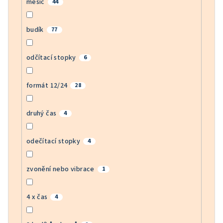
měsíc
44
budík
77
odčítací stopky
6
formát 12/24
28
druhý čas
4
odečítací stopky
4
zvonění nebo vibrace
1
4 x čas
4