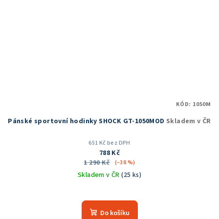
KÓD:
1050M
Pánské sportovní hodinky SHOCK GT-1050MOD
Skladem v ČR
651 Kč bez DPH
788 Kč
1 290 Kč
(–38 %)
Skladem v ČR
(25 ks)
Průměrné
hodnocení
produktu
Do košíku