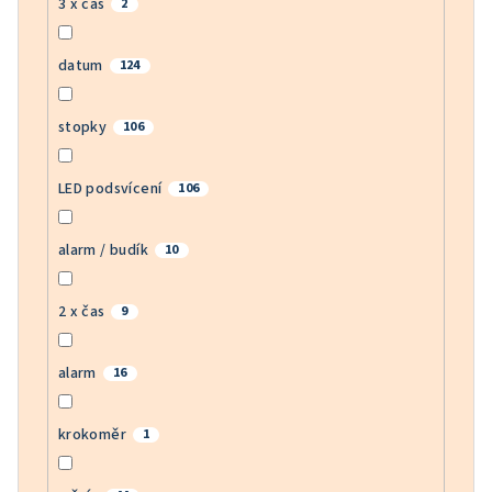
3 x čas
2
datum
124
stopky
106
LED podsvícení
106
alarm / budík
10
2 x čas
9
alarm
16
krokoměr
1