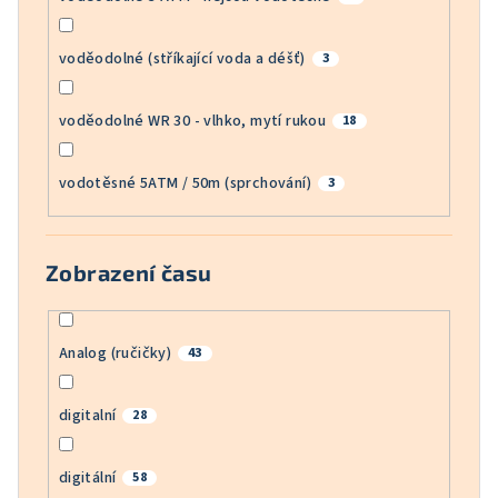
voděodolné (stříkající voda a déšť)
3
voděodolné WR 30 - vlhko, mytí rukou
18
vodotěsné 5ATM / 50m (sprchování)
3
Zobrazení času
Analog (ručičky)
43
digitalní
28
digitální
58