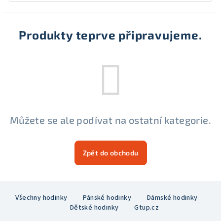
Produkty teprve připravujeme.
Můžete se ale podívat na ostatní kategorie.
Zpět do obchodu
Z
Všechny hodinky
Pánské hodinky
Dámské hodinky
á
Dětské hodinky
Gtup.cz
p