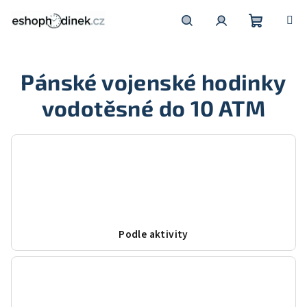
Přejít
na
obsah
Nákupní
Hledat
Přihlášení
Pánské vojenské hodinky
košík
vodotěsné do 10 ATM
Podle aktivity