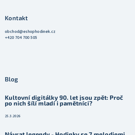
Kontakt
obchod
@
eshophodinek.cz
+420 704 700 505
Blog
Kultovní digitálky 90. let jsou zpět: Proč
po nich šílí mladí i pamětníci?
25.3.2026
Návrat legendy - Hodinky se 7 melodiemi