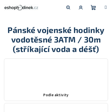
Přejít
na
obsah
Nákupní
Hledat
Přihlášení
Pánské vojenské hodinky
košík
vodotěsné 3ATM / 30m
(stříkající voda a déšť)
Podle aktivity