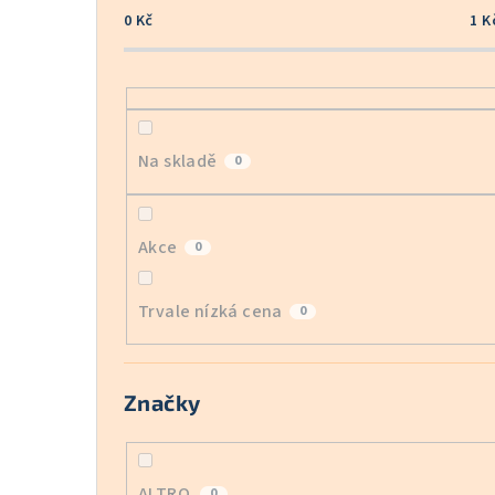
0
Kč
1
K
Na skladě
0
Akce
0
Trvale nízká cena
0
Značky
ALTRO
0