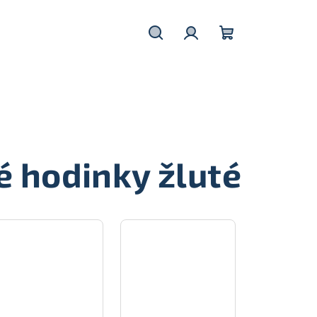
Hledat
Přihlášení
Nákupní
košík
 hodinky žluté