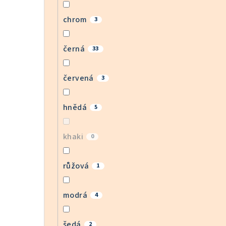
chrom
3
černá
33
červená
3
hnědá
5
khaki
0
růžová
1
modrá
4
šedá
2