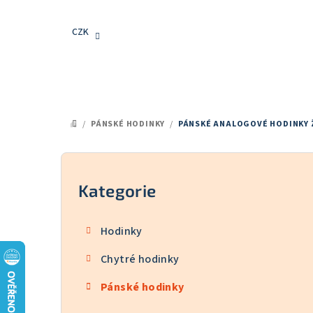
Přejít
na
CZK
obsah
/
PÁNSKÉ HODINKY
/
PÁNSKÉ ANALOGOVÉ HODINKY 
DOMŮ
P
o
Kategorie
Přeskočit
kategorie
s
Hodinky
t
Chytré hodinky
r
Pánské hodinky
a