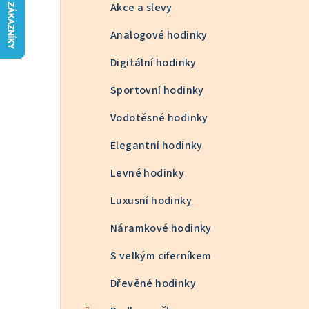
n
Akce a slevy
n
Analogové hodinky
í
Digitální hodinky
p
Sportovní hodinky
a
Vodotěsné hodinky
n
Elegantní hodinky
e
Levné hodinky
l
Luxusní hodinky
Náramkové hodinky
S velkým ciferníkem
Dřevěné hodinky