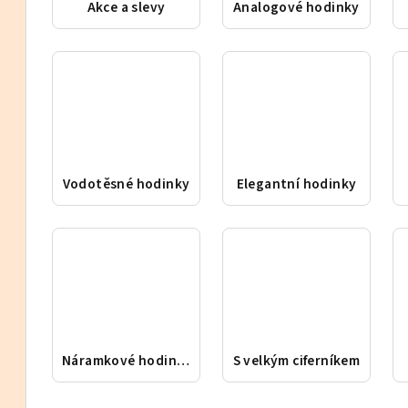
Akce a slevy
Analogové hodinky
Vodotěsné hodinky
Elegantní hodinky
Náramkové hodinky
S velkým ciferníkem