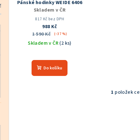
Pánské hodinky WEIDE 6406
r
č
d
Skladem v ČR
o
u
817 Kč bez DPH
988 Kč
d
k
1 590 Kč
(–37 %)
u
Skladem v ČR
(2 ks)
t
k
Průměrné
ů
hodnocení
t
Do košíku
produktu
ů
je
5,0
z
1
položek c
O
5
v
hvězdiček.
l
á
d
a