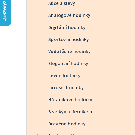
n
Akce a slevy
n
Analogové hodinky
í
Digitální hodinky
p
Sportovní hodinky
a
Vodotěsné hodinky
n
Elegantní hodinky
e
Levné hodinky
l
Luxusní hodinky
Náramkové hodinky
S velkým ciferníkem
Dřevěné hodinky