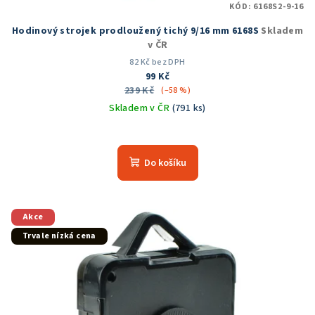
KÓD:
6168S2-9-16
Hodinový strojek prodloužený tichý 9/16 mm 6168S
Skladem
v ČR
82 Kč bez DPH
99 Kč
239 Kč
(–58 %)
Skladem v ČR
(791 ks)
Průměrné
hodnocení
produktu
Do košíku
je
4,9
z
5
Akce
hvězdiček.
Trvale nízká cena