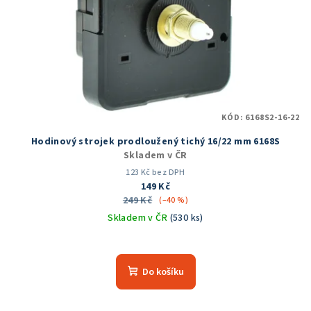
KÓD:
6168S2-16-22
Hodinový strojek prodloužený tichý 16/22 mm 6168S
Skladem v ČR
123 Kč bez DPH
149 Kč
249 Kč
(–40 %)
Skladem v ČR
(530 ks)
Průměrné
hodnocení
produktu
Do košíku
je
4,2
z