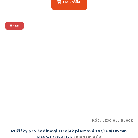
produktu
Do košíku
je
5,0
z
5
Akce
hvězdiček.
KÓD:
LZ30-ALL-BLACK
Ručičky pro hodinový strojek plastové 197/164/185mm
6168S-LZ30-ALL-B
Skladem v ČR