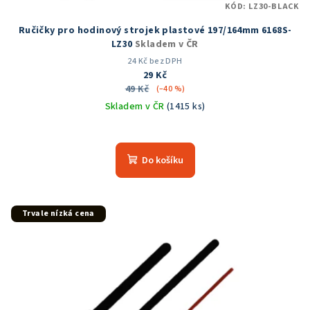
KÓD:
LZ30-BLACK
Ručičky pro hodinový strojek plastové 197/164mm 6168S-
LZ30
Skladem v ČR
24 Kč bez DPH
29 Kč
49 Kč
(–40 %)
Skladem v ČR
(1415 ks)
Průměrné
hodnocení
produktu
Do košíku
je
5,0
z
5
Trvale nízká cena
hvězdiček.