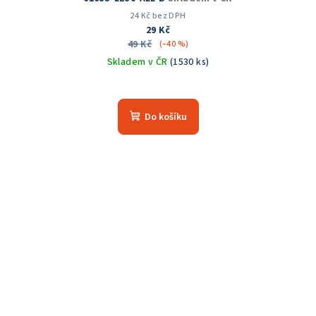
24 Kč bez DPH
29 Kč
49 Kč
(–40 %)
Skladem v ČR
(1530 ks)
Průměrné
hodnocení
produktu
Do košíku
je
5,0
z
5
hvězdiček.