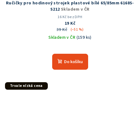
Ručičky pro hodinový strojek plastové bílé 65/85mm 6168S-
S212
Skladem v ČR
16 Kč bez DPH
19 Kč
39 Kč
(–51 %)
Skladem v ČR
(159 ks)
Průměrné
hodnocení
produktu
Do košíku
je
5,0
z
5
Trvale nízká cena
hvězdiček.