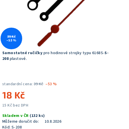
39 Kč
–53 %
Samostatné ručičky
pro hodinové strojky typu 6168S-
S-
208
plastové.
standardní cena:
39 Kč
–53 %
18 Kč
15 Kč bez DPH
Měrná
Skladem v ČR
(132 ks)
cena:
Můžeme doručit do:
10.8.2026
Kód:
S-208