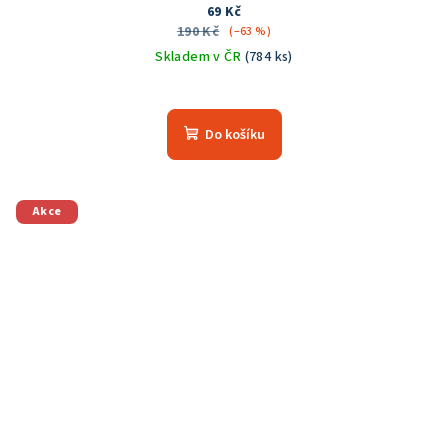
69 Kč
190 Kč
(–63 %)
Skladem v ČR
(784 ks)
Průměrné
hodnocení
produktu
Do košíku
je
5,0
z
5
Akce
hvězdiček.