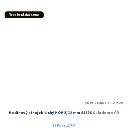
4,9
z
5
Trvale nízká cena
hvězdiček.
KÓD:
6168S2-5-12-KOV
Hodinový strojek tichý KOV 5/12 mm 6168S
Skladem v ČR
57 Kč bez DPH