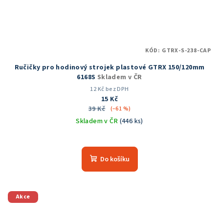
KÓD:
GTRX-S-238-CAP
Ručičky pro hodinový strojek plastové GTRX 150/120mm
6168S
Skladem v ČR
12 Kč bez DPH
15 Kč
39 Kč
(–61 %)
Skladem v ČR
(446 ks)
Do košíku
Akce