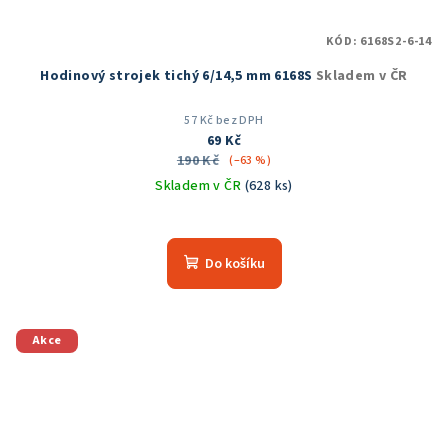
KÓD:
6168S2-6-14
Hodinový strojek tichý 6/14,5 mm 6168S
Skladem v ČR
57 Kč bez DPH
69 Kč
190 Kč
(–63 %)
Skladem v ČR
(628 ks)
Průměrné
hodnocení
produktu
Do košíku
je
5,0
z
5
Akce
hvězdiček.