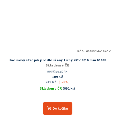
KÓD:
6168S2-9-16KOV
Hodinový strojek prodloužený tichý KOV 9/16 mm 6168S
Skladem v ČR
90 Kč bez DPH
109 Kč
239 Kč
(–54 %)
Skladem v ČR
(692 ks)
Průměrné
hodnocení
produktu
Do košíku
je