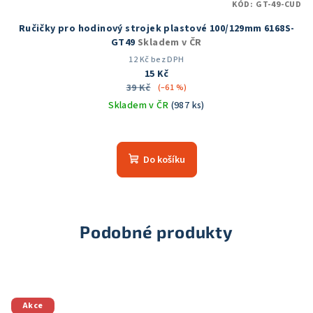
KÓD:
GT-49-CUD
Ručičky pro hodinový strojek plastové 100/129mm 6168S-
GT49
Skladem v ČR
12 Kč bez DPH
15 Kč
39 Kč
(–61 %)
Skladem v ČR
(987 ks)
Průměrné
hodnocení
produktu
Do košíku
je
5,0
z
5
hvězdiček.
Podobné produkty
Akce