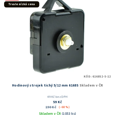
Trvale nízká cena
KÓD:
6168S2-5-12
Hodinový strojek tichý 5/12 mm 6168S
Skladem v ČR
49 Kč bez DPH
59 Kč
190 Kč
(–68 %)
Skladem v ČR
(1053 ks)