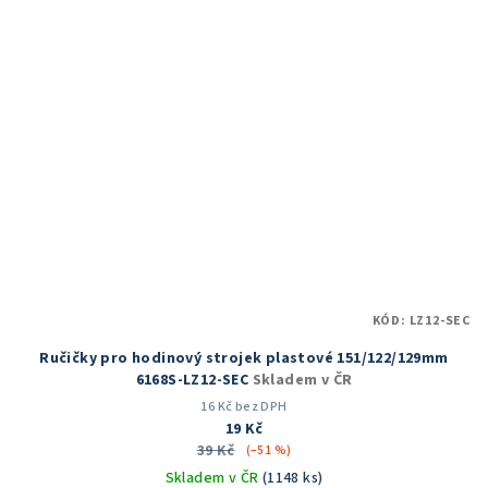
hvězdiček.
KÓD:
LZ12-SEC
Ručičky pro hodinový strojek plastové 151/122/129mm
6168S-LZ12-SEC
Skladem v ČR
16 Kč bez DPH
19 Kč
39 Kč
(–51 %)
Skladem v ČR
(1148 ks)