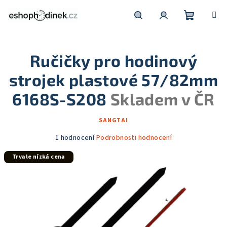
Přejít
na
obsah
Nákupní
Hledat
Přihlášení
Ručičky pro hodinový
košík
strojek plastové 57/82mm
6168S-S208
Skladem v ČR
SANGTAI
Průměrné
1 hodnocení
Podrobnosti hodnocení
hodnocení
Trvale nízká cena
produktu
je
5,0
z
5
hvězdiček.