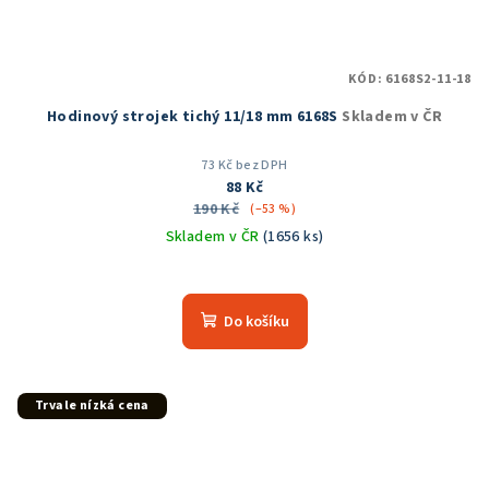
KÓD:
6168S2-11-18
Hodinový strojek tichý 11/18 mm 6168S
Skladem v ČR
73 Kč bez DPH
88 Kč
190 Kč
(–53 %)
Skladem v ČR
(1656 ks)
Průměrné
hodnocení
produktu
Do košíku
je
5,0
z
5
Trvale nízká cena
hvězdiček.