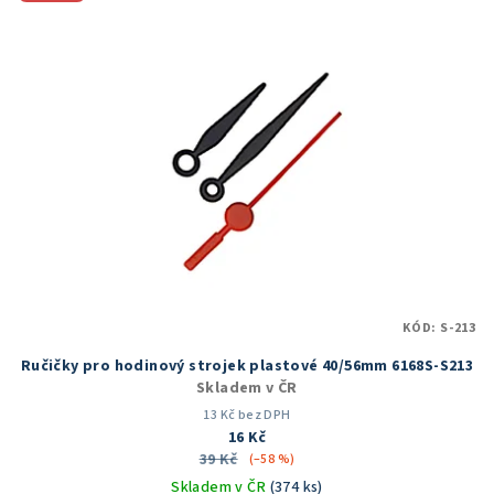
KÓD:
S-213
Ručičky pro hodinový strojek plastové 40/56mm 6168S-S213
Skladem v ČR
13 Kč bez DPH
16 Kč
39 Kč
(–58 %)
Skladem v ČR
(374 ks)