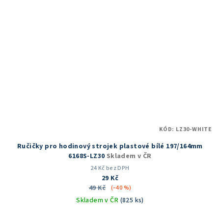
KÓD:
LZ30-WHITE
Ručičky pro hodinový strojek plastové bílé 197/164mm
6168S-LZ30
Skladem v ČR
24 Kč bez DPH
29 Kč
49 Kč
(–40 %)
Skladem v ČR
(825 ks)
Průměrné