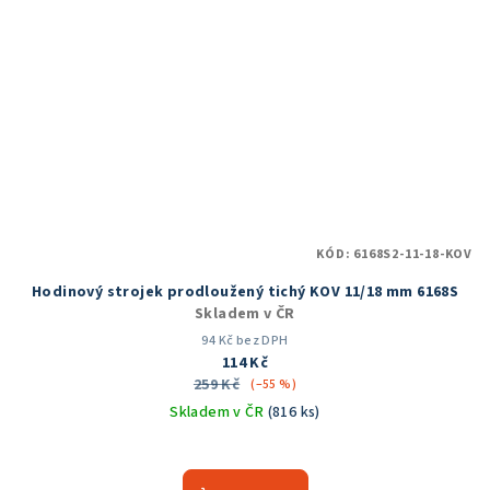
KÓD:
6168S2-11-18-KOV
Hodinový strojek prodloužený tichý KOV 11/18 mm 6168S
Skladem v ČR
94 Kč bez DPH
114 Kč
259 Kč
(–55 %)
Skladem v ČR
(816 ks)
Průměrné
hodnocení