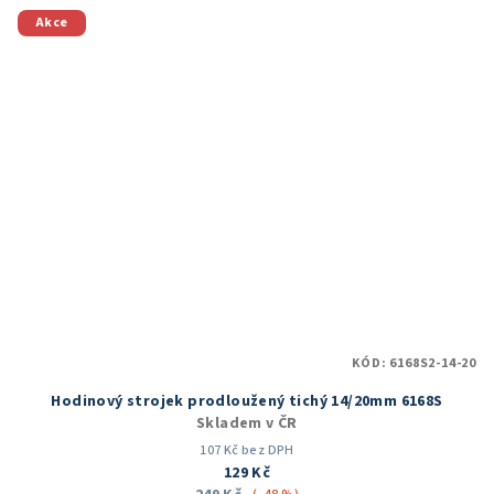
5
Akce
hvězdiček.
KÓD:
6168S2-14-20
Hodinový strojek prodloužený tichý 14/20mm 6168S
Skladem v ČR
107 Kč bez DPH
129 Kč