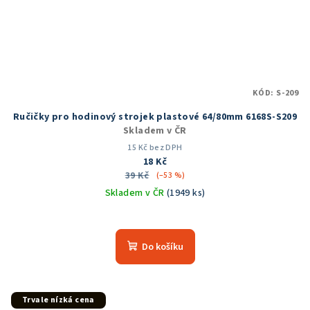
KÓD:
S-209
Ručičky pro hodinový strojek plastové 64/80mm 6168S-S209
Skladem v ČR
15 Kč bez DPH
18 Kč
39 Kč
(–53 %)
Skladem v ČR
(1949 ks)
Průměrné
hodnocení
produktu
Do košíku
je
5,0
z
5
Trvale nízká cena