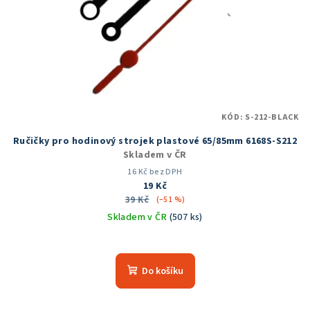
KÓD:
S-212-BLACK
Ručičky pro hodinový strojek plastové 65/85mm 6168S-S212
Skladem v ČR
16 Kč bez DPH
19 Kč
39 Kč
(–51 %)
Skladem v ČR
(507 ks)
Průměrné
hodnocení
produktu
Do košíku
je
5,0
z