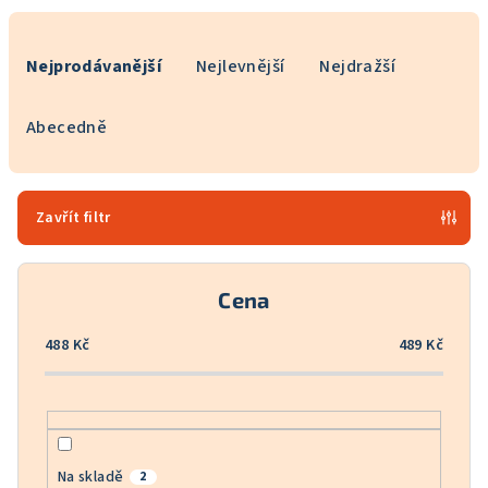
Ř
a
Nejprodávanější
Nejlevnější
Nejdražší
z
e
Abecedně
n
í
p
Zavřít filtr
r
o
Cena
d
u
488
Kč
489
Kč
k
t
ů
Na skladě
2