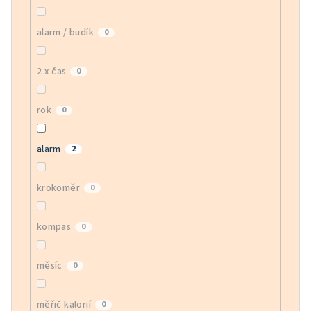
alarm / budík
0
2 x čas
0
rok
0
alarm
2
krokoměr
0
kompas
0
měsíc
0
měřič kalorií
0