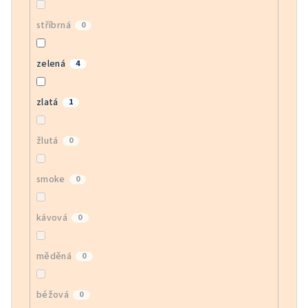
stříbrná
0
zelená
4
zlatá
1
žlutá
0
smoke
0
kávová
0
měděná
0
béžová
0