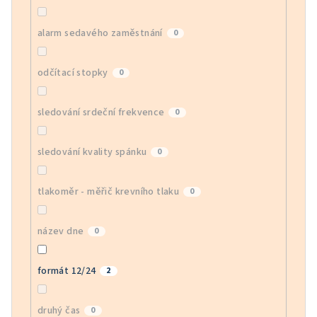
alarm sedavého zaměstnání
0
odčítací stopky
0
sledování srdeční frekvence
0
sledování kvality spánku
0
tlakoměr - měřič krevního tlaku
0
název dne
0
formát 12/24
2
druhý čas
0