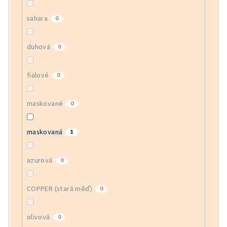
sahara
0
duhová
0
fialové
0
maskované
0
maskovaná
1
azurová
0
COPPER (stará měď)
0
olivová
0