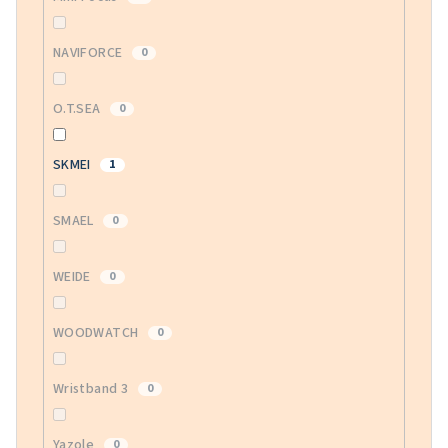
NAVIFORCE
0
O.T.SEA
0
SKMEI
1
SMAEL
0
WEIDE
0
WOODWATCH
0
Wristband 3
0
Yazole
0