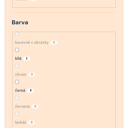
Barva
barevné s obrázky
0
bílá
1
chrom
0
černá
8
červená
0
hnědá
0