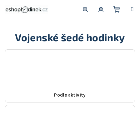
Přejít
na
obsah
Nákupní
Hledat
Přihlášení
Vojenské šedé hodinky
košík
Podle aktivity