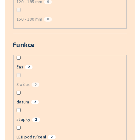
120 - 195 mm
0
150 - 190 mm
0
Funkce
čas
2
3 x čas
0
datum
2
stopky
2
LED podsvícení
2