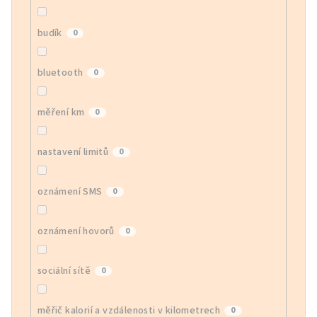
budík
0
bluetooth
0
měření km
0
nastavení limitů
0
oznámení SMS
0
oznámení hovorů
0
sociální sítě
0
měřič kalorií a vzdálenosti v kilometrech
0