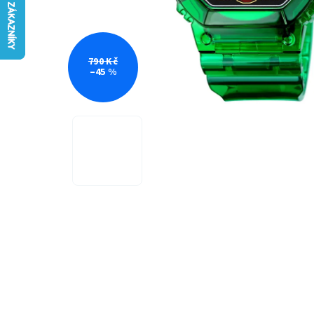
790 Kč
–45 %