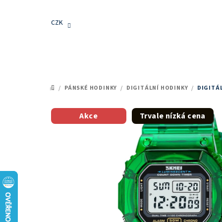
Přejít
na
CZK
obsah
/
PÁNSKÉ HODINKY
/
DIGITÁLNÍ HODINKY
/
DIGITÁL
DOMŮ
Akce
Trvale nízká cena