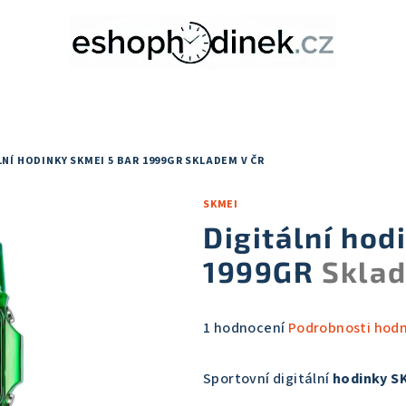
NÍ HODINKY SKMEI 5 BAR 1999GR
SKLADEM V ČR
SKMEI
Digitální hod
1999GR
Sklad
Průměrné
1 hodnocení
Podrobnosti hod
hodnocení
produktu
Sportovní digitální
hodinky S
je