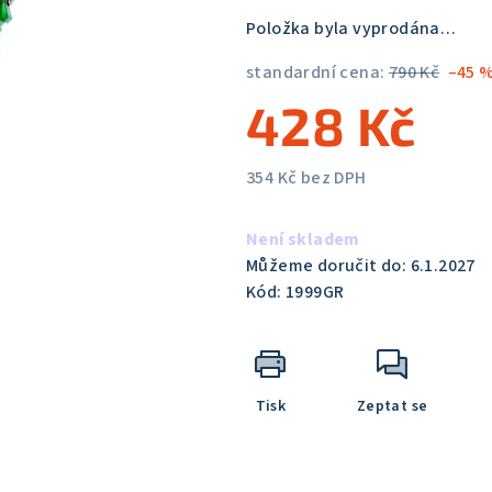
5,0
Položka byla vyprodána…
z
5
standardní cena:
790 Kč
–45 
hvězdiček.
428 Kč
354 Kč bez DPH
Měrná
cena:
Není skladem
Můžeme doručit do:
6.1.2027
Kód:
1999GR
Tisk
Zeptat se