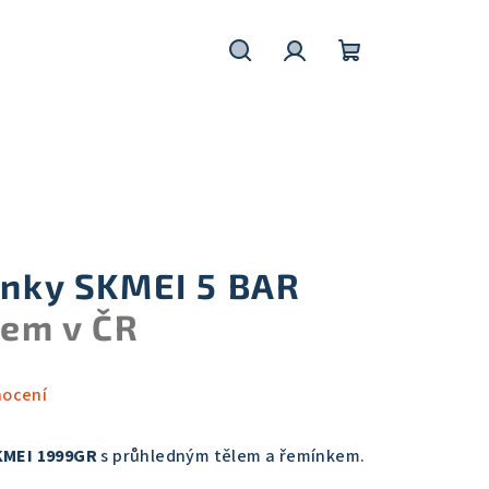
Hledat
Přihlášení
Nákupní
košík
inky SKMEI 5 BAR
em v ČR
nocení
KMEI 1999GR
s průhledným tělem a řemínkem.