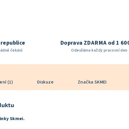
republice
Doprava ZDARMA od 1 60
žádné čekání.
Odesíláme každý pracovní den
ní (1)
Diskuze
Značka
SKMEI
duktu
inky Skmei.