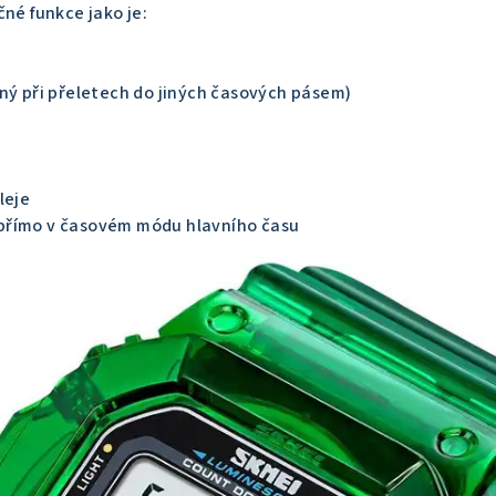
čné funkce jako je:
ný při přeletech do jiných časových pásem)
leje
přímo v časovém módu hlavního času