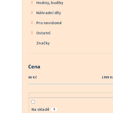
Hodiny, budíky
Náhradní díly
Pro nevidomé
Ostatní
Značky
Cena
66
Kč
1999
K
Na skladě
5