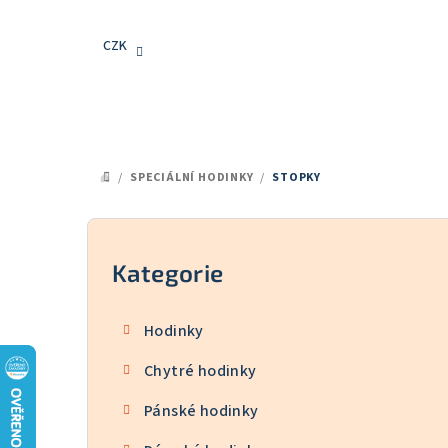
Přejít
na
CZK
obsah
/
SPECIÁLNÍ HODINKY
/
STOPKY
DOMŮ
P
o
Kategorie
Přeskočit
kategorie
s
Hodinky
t
Chytré hodinky
r
Pánské hodinky
a