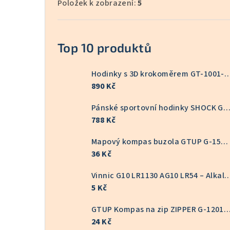
Položek k zobrazení:
5
Top 10 produktů
Hodinky s 3D krokoměrem GT
890 Kč
Pánské sportovní hodinky SHOCK GT-10
788 Kč
Mapový kompas buzola GTUP G-1551
36 Kč
Vinnic G10 LR1130 AG10 LR54 – Alkalická knoflíkov
5 Kč
GTUP Kompas na zip ZIPPER G-
24 Kč