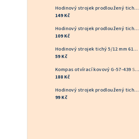
Hodinový strojek prodloužený tichý 16/22 mm 6168S
149 Kč
Hodinový strojek prodloužený tichý KOV 9/16 mm 6168S
109 Kč
Hodinový strojek tichý 5/12 mm 6168S
59 Kč
Kompas otvírací kovový G-57-439
Skladem v ČR
188 Kč
Hodinový strojek prodloužený tichý 9/16 mm 6168S
99 Kč