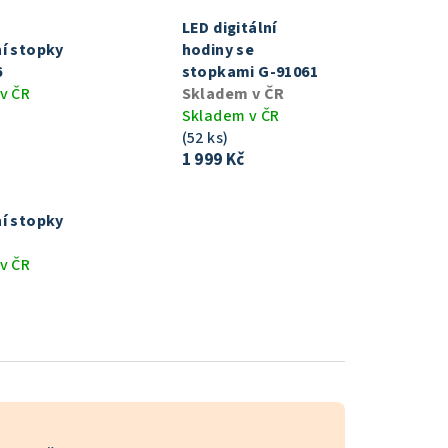
LED digitální
í stopky
hodiny se
6
stopkami G-91061
v ČR
Skladem v ČR
Skladem v ČR
(52 ks)
1 999 Kč
í stopky
v ČR