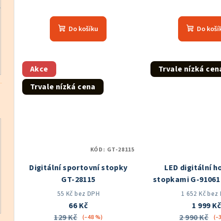
k
Prů
ů
hod
t
Do košíku
Do koší
pro
ů
je
5,0
z
Akce
Trvale nízká cen
5
Trvale nízká cena
hvě
KÓD:
GT-28115
Digitální sportovní stopky
LED digitální h
GT-28115
stopkami G-9106
ČR
55 Kč bez DPH
1 652 Kč bez
66 Kč
1 999 K
129 Kč
2 990 Kč
(–48 %)
(–