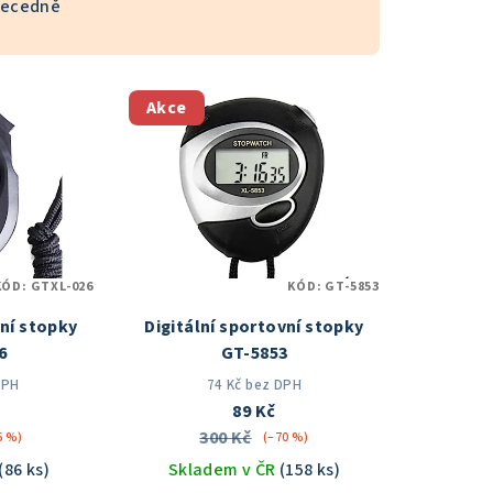
ecedně
Akce
KÓD:
GTXL-026
KÓD:
GT-5853
vní stopky
Digitální sportovní stopky
6
GT-5853
DPH
74 Kč bez DPH
89 Kč
300 Kč
6 %)
(–70 %)
(86 ks)
Skladem v ČR
(158 ks)