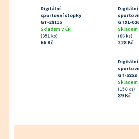
Digitální
Digitální
sportovní stopky
sportovn
GT-28115
GTXL-02
Skladem v ČR
Skladem 
(351 ks)
(86 ks)
66 Kč
228 Kč
Digitální
sportovn
GT-5853
Skladem 
(158 ks)
89 Kč
Ř