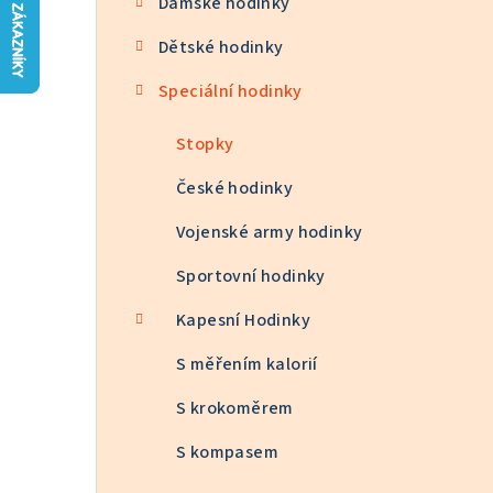
Dámské hodinky
n
Dětské hodinky
n
Speciální hodinky
í
p
Stopky
a
České hodinky
n
Vojenské army hodinky
e
Sportovní hodinky
l
Kapesní Hodinky
S měřením kalorií
S krokoměrem
S kompasem