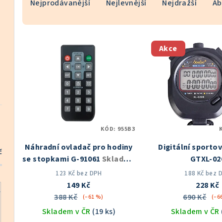
Nejprodávanější
Nejlevnější
Nejdražší
Ab
a
z
V
e
Akce
ý
n
p
í
i
p
s
r
KÓD:
955B3
p
o
Náhradní ovladač pro hodiny
Digitální sporto
r
č
d
se stopkami G-91061
Skladem
GTXL-02
o
v ČR
u
123 Kč bez DPH
188 Kč bez 
149 Kč
228 Kč
d
k
388 Kč
690 Kč
(–61 %)
(–6
u
Skladem v ČR
(19 ks)
Skladem v ČR
t