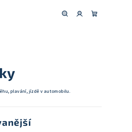
Hledat
Přihlášení
Nákupní
košík
ky
ěhu, plavání, jízdě v automobilu.
anější