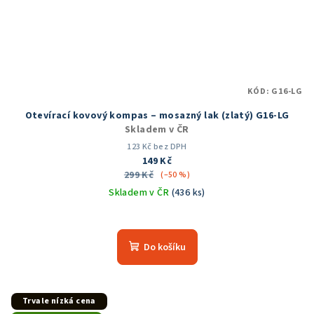
KÓD:
G16-LG
Otevírací kovový kompas – mosazný lak (zlatý) G16-LG
Skladem v ČR
123 Kč bez DPH
149 Kč
299 Kč
(–50 %)
Skladem v ČR
(436 ks)
Do košíku
Trvale nízká cena