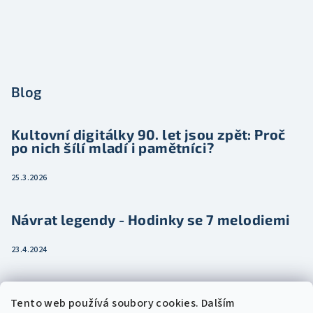
Blog
Kultovní digitálky 90. let jsou zpět: Proč
po nich šílí mladí i pamětníci?
25.3.2026
Návrat legendy - Hodinky se 7 melodiemi
23.4.2024
Jak vybrat dámské hodinky pro ženu třeba
Tento web používá soubory cookies. Dalším
jako dárek