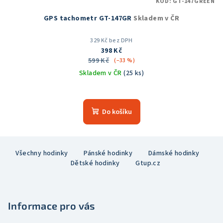
KÓD:
GT-147GREEN
GPS tachometr GT-147GR
Skladem v ČR
329 Kč bez DPH
398 Kč
599 Kč
(–33 %)
Skladem v ČR
(25 ks)
Průměrné
hodnocení
produktu
Do košíku
je
5,0
z
Z
5
Všechny hodinky
Pánské hodinky
Dámské hodinky
á
hvězdiček.
Dětské hodinky
Gtup.cz
p
a
t
Informace pro vás
í