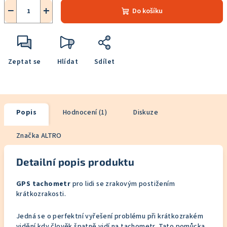
−
+
Do košíku
Zeptat se
Hlídat
Sdílet
Popis
Hodnocení (1)
Diskuze
Značka
ALTRO
Detailní popis produktu
GPS tachometr
pro lidi se zrakovým postižením
krátkozrakosti.
Jedná se o perfektní vyřešení problému při krátkozrakém
vidění kdy člověk špatně vidí na tachometr. Tato pomůcka