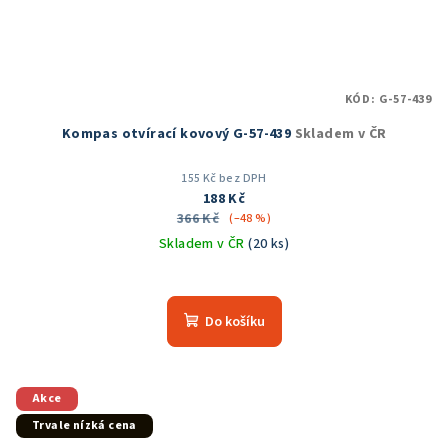
KÓD:
G-57-439
Kompas otvírací kovový G-57-439
Skladem v ČR
155 Kč bez DPH
188 Kč
366 Kč
(–48 %)
Skladem v ČR
(20 ks)
Průměrné
hodnocení
produktu
Do košíku
je
4,8
z
5
Akce
hvězdiček.
Trvale nízká cena