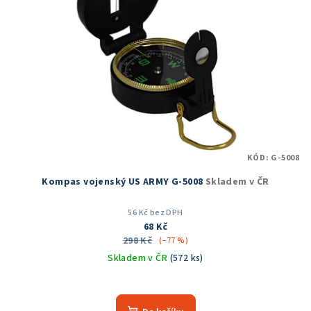
KÓD:
G-5008
Kompas vojenský US ARMY G-5008
Skladem v ČR
56 Kč bez DPH
68 Kč
298 Kč
(–77 %)
Skladem v ČR
(572 ks)
Průměrné
hodnocení
produktu