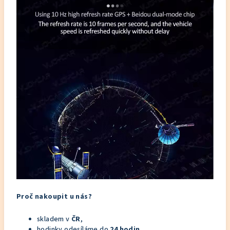
Proč nakoupit u nás?
skladem v
ČR
,
hodinky odesíláme do
24 hodin
,