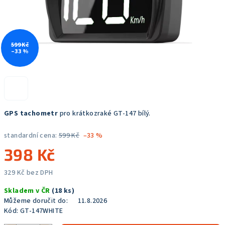
599 Kč
–33 %
GPS tachometr
pro krátkozraké GT-147 bílý.
standardní cena:
599 Kč
–33 %
398 Kč
329 Kč bez DPH
Měrná
Skladem v ČR
(18 ks)
cena:
Můžeme doručit do:
11.8.2026
Kód:
GT-147WHITE