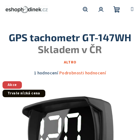
Přejít
na
obsah
Nákupní
Hledat
Přihlášení
GPS tachometr GT-147WH
košík
Skladem v ČR
ALTRO
Průměrné
1 hodnocení
Podrobnosti hodnocení
hodnocení
Akce
produktu
je
Trvale nízká cena
5,0
z
5
hvězdiček.