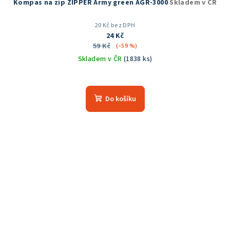
Kompas na zip ZIPPER Army green AGR-3000
Skladem v ČR
20 Kč bez DPH
24 Kč
59 Kč
(–59 %)
Skladem v ČR
(1838 ks)
Průměrné
hodnocení
produktu
Do košíku
je
5,0
z
5
hvězdiček.