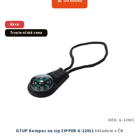
Do košíku
je
5,0
z
5
Akce
hvězdiček.
Trvale nízká cena
KÓD:
G-12011
GTUP Kompas na zip ZIPPER G-12011
Skladem v ČR