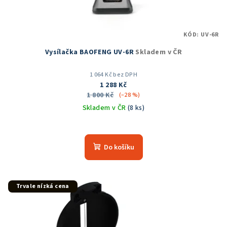
KÓD:
UV-6R
Vysílačka BAOFENG UV-6R
Skladem v ČR
1 064 Kč bez DPH
1 288 Kč
1 800 Kč
(–28 %)
Skladem v ČR
(8 ks)
Průměrné
hodnocení
produktu
Do košíku
je
5,0
z
5
Trvale nízká cena
hvězdiček.