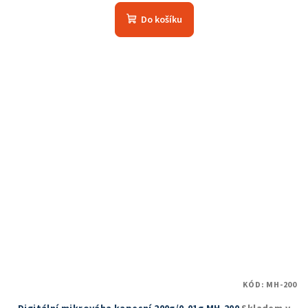
hodnocení
produktu
Do košíku
je
5,0
z
5
hvězdiček.
KÓD:
MH-200