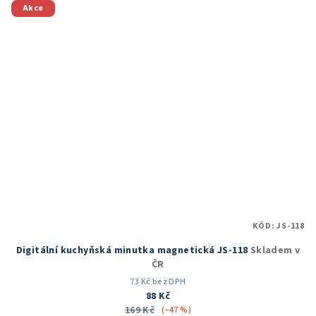
5
Akce
hvězdiček.
KÓD:
JS-118
Digitální kuchyňská minutka magnetická JS-118
Skladem v
ČR
73 Kč bez DPH
88 Kč
169 Kč
(–47 %)