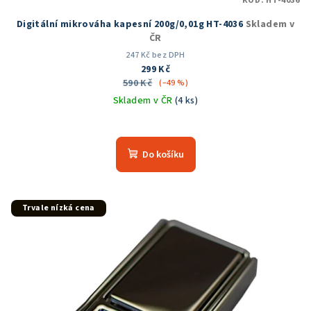
KÓD:
HT-4036
Digitální mikrováha kapesní 200g/0,01g HT-4036
Skladem v
ČR
247 Kč bez DPH
299 Kč
590 Kč
(–49 %)
Skladem v ČR
(4 ks)
Průměrné
hodnocení
produktu
Do košíku
je
5,0
z
5
Trvale nízká cena
hvězdiček.