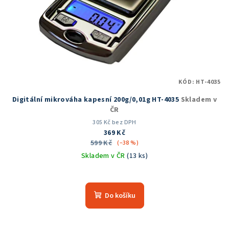
KÓD:
HT-4035
Digitální mikrováha kapesní 200g/0,01g HT-4035
Skladem v
ČR
305 Kč bez DPH
369 Kč
599 Kč
(–38 %)
Skladem v ČR
(13 ks)
Průměrné
hodnocení
produktu
Do košíku
je
5,0
z