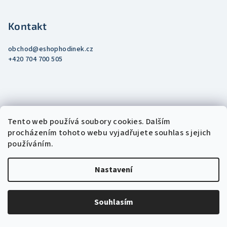
Kontakt
obchod
@
eshophodinek.cz
+420 704 700 505
Tento web používá soubory cookies. Dalším
Blog
procházením tohoto webu vyjadřujete souhlas s jejich
používáním.
Kultovní digitálky 90. let jsou zpět: Proč
po nich šílí mladí i pamětníci?
Nastavení
25.3.2026
Souhlasím
Návrat legendy - Hodinky se 7 melodiemi