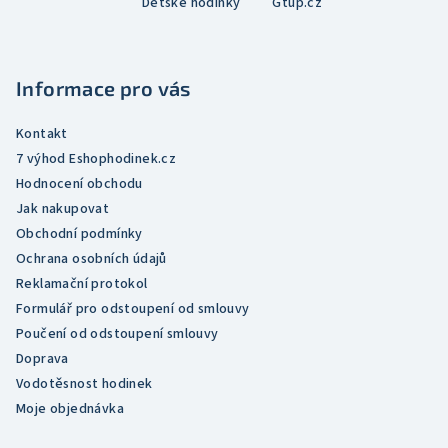
Dětské hodinky
Gtup.cz
p
a
t
Informace pro vás
í
Kontakt
7 výhod Eshophodinek.cz
Hodnocení obchodu
Jak nakupovat
Obchodní podmínky
Ochrana osobních údajů
Reklamační protokol
Formulář pro odstoupení od smlouvy
Poučení od odstoupení smlouvy
Doprava
Vodotěsnost hodinek
Moje objednávka