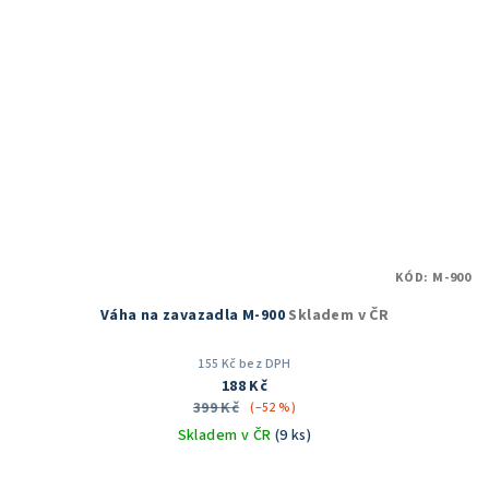
KÓD:
M-900
Váha na zavazadla M-900
Skladem v ČR
155 Kč bez DPH
188 Kč
399 Kč
(–52 %)
Skladem v ČR
(9 ks)
Průměrné