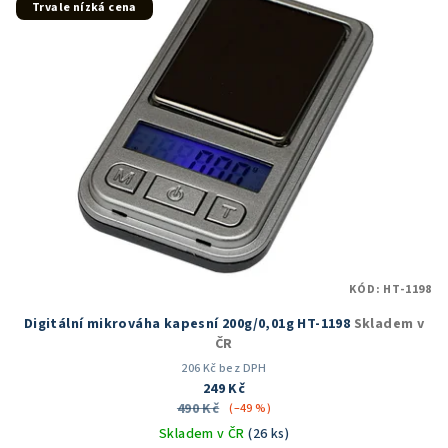
Trvale nízká cena
KÓD:
HT-1198
Digitální mikrováha kapesní 200g/0,01g HT-1198
Skladem v
ČR
206 Kč bez DPH
249 Kč
490 Kč
(–49 %)
Skladem v ČR
(26 ks)