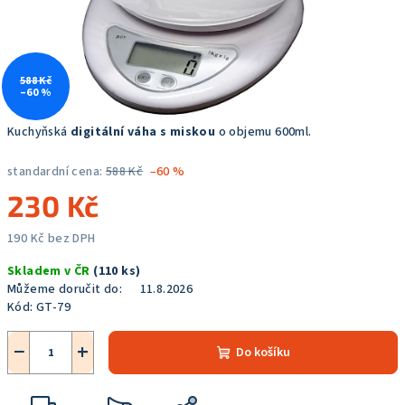
588 Kč
–60 %
Kuchyňská
digitální váha s miskou
o objemu 600ml.
standardní cena:
588 Kč
–60 %
230 Kč
190 Kč bez DPH
Měrná
Skladem v ČR
(110 ks)
cena:
Můžeme doručit do:
11.8.2026
Kód:
GT-79
−
+
Do košíku