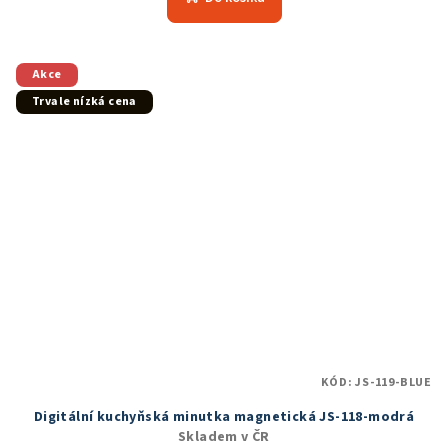
je
5,0
z
5
Akce
hvězdiček.
Trvale nízká cena
KÓD:
JS-119-BLUE
Digitální kuchyňská minutka magnetická JS-118-modrá
Skladem v ČR