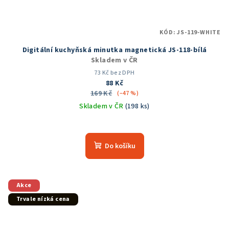
KÓD:
JS-119-WHITE
Digitální kuchyňská minutka magnetická JS-118-bílá
Skladem v ČR
73 Kč bez DPH
88 Kč
169 Kč
(–47 %)
Skladem v ČR
(198 ks)
Průměrné
hodnocení
produktu
Do košíku
je
5,0
z
5
Akce
hvězdiček.
Trvale nízká cena