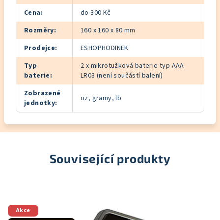
Cena
:
do 300 Kč
Rozměry
:
160 x 160 x 80 mm
Prodejce
:
ESHOPHODINEK
Typ
2 x mikrotužková baterie typ AAA
baterie
:
LR03 (není součástí balení)
Zobrazené
oz, gramy, lb
jednotky
:
Související produkty
Akce