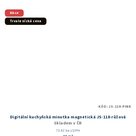
Akce
Trvale nízká cena
KÓD:
JS-119-PINK
Digitální kuchyňská minutka magnetická JS-118-růžová
Skladem v ČR
73 Kč bez DPH