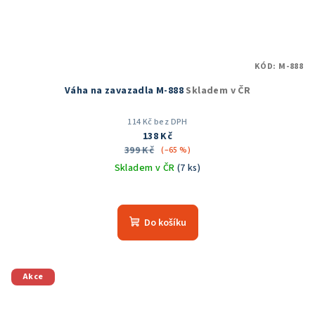
KÓD:
M-888
Váha na zavazadla M-888
Skladem v ČR
114 Kč bez DPH
138 Kč
399 Kč
(–65 %)
Skladem v ČR
(7 ks)
Průměrné
hodnocení
produktu
Do košíku
je
5,0
z
5
Akce
hvězdiček.