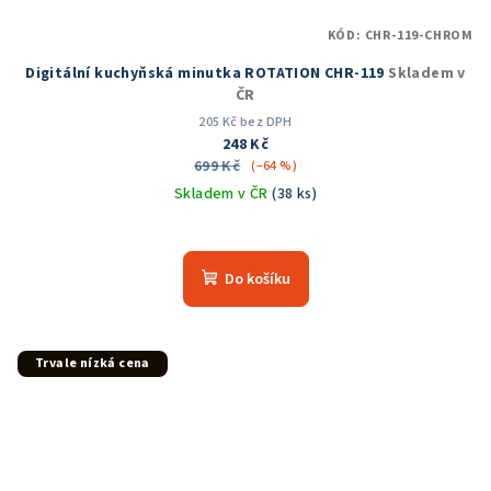
KÓD:
CHR-119-CHROM
Digitální kuchyňská minutka ROTATION CHR-119
Skladem v
ČR
205 Kč bez DPH
248 Kč
699 Kč
(–64 %)
Skladem v ČR
(38 ks)
Průměrné
hodnocení
produktu
Do košíku
je
5,0
z
5
Trvale nízká cena
hvězdiček.