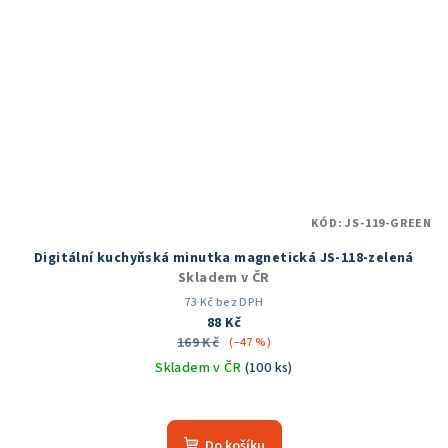
KÓD:
JS-119-GREEN
Digitální kuchyňská minutka magnetická JS-118-zelená
Skladem v ČR
73 Kč bez DPH
88 Kč
169 Kč
(–47 %)
Skladem v ČR
(100 ks)
Průměrné
hodnocení
produktu
Do košíku