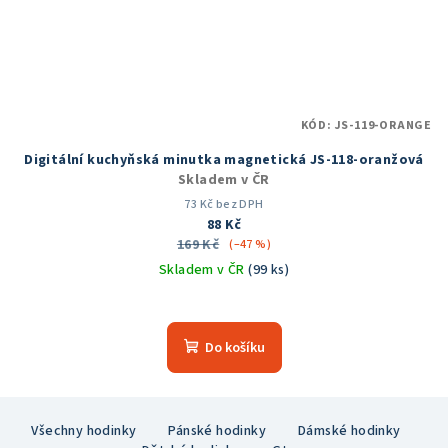
KÓD:
JS-119-ORANGE
Digitální kuchyňská minutka magnetická JS-118-oranžová
Skladem v ČR
73 Kč bez DPH
88 Kč
169 Kč
(–47 %)
Skladem v ČR
(99 ks)
Do košíku
Z
Všechny hodinky
Pánské hodinky
Dámské hodinky
á