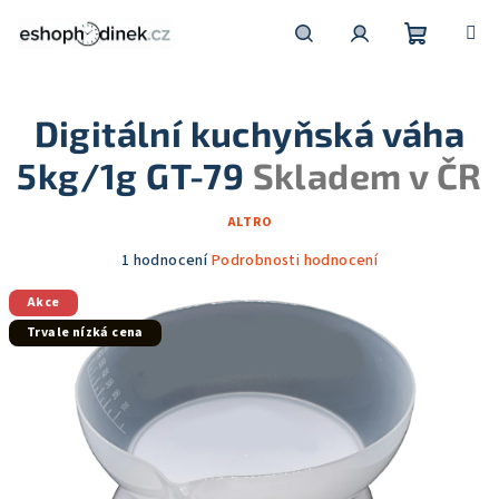
Přejít
na
obsah
Nákupní
Hledat
Přihlášení
Digitální kuchyňská váha
košík
5kg/1g GT-79
Skladem v ČR
ALTRO
Průměrné
1 hodnocení
Podrobnosti hodnocení
hodnocení
Akce
produktu
je
Trvale nízká cena
5,0
z
5
hvězdiček.