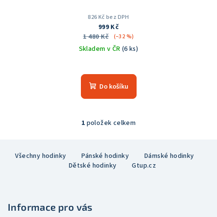
826 Kč bez DPH
999 Kč
1 480 Kč
(–32 %)
Skladem v ČR
(6 ks)
Průměrné
hodnocení
produktu
Do košíku
je
5,0
z
5
1
položek celkem
O
hvězdiček.
v
Z
l
Všechny hodinky
Pánské hodinky
Dámské hodinky
á
á
Dětské hodinky
Gtup.cz
p
d
a
a
c
t
í
Informace pro vás
í
p