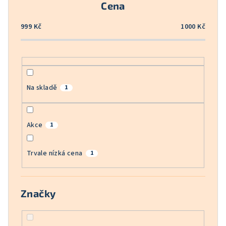
Cena
d
u
999
Kč
1000
Kč
k
t
ů
Na skladě
1
Akce
1
Trvale nízká cena
1
Značky