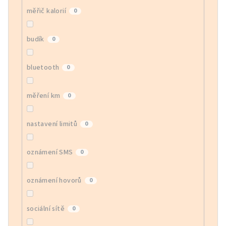
měřič kalorií
0
budík
0
bluetooth
0
měření km
0
nastavení limitů
0
oznámení SMS
0
oznámení hovorů
0
sociální sítě
0