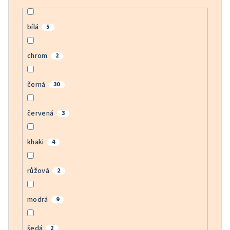
bílá
5
chrom
2
černá
30
červená
3
khaki
4
růžová
2
modrá
9
šedá
2