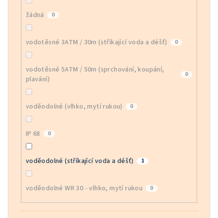
žádná
0
vodotěsné 3ATM / 30m (stříkající voda a déšť)
0
vodotěsné 5ATM / 50m (sprchování, koupání,
0
plavání)
voděodolné (vlhko, mytí rukou)
0
IP 68
0
voděodolné (stříkající voda a déšť)
1
voděodolné WR 30 - vlhko, mytí rukou
0