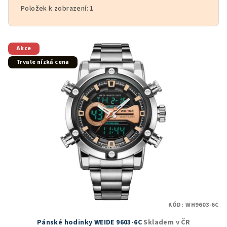
Položek k zobrazení:
1
V
Akce
ý
Trvale nízká cena
p
i
s
p
r
o
d
u
k
t
KÓD:
WH9603-6C
ů
Pánské hodinky WEIDE 9603-6C
Skladem v ČR