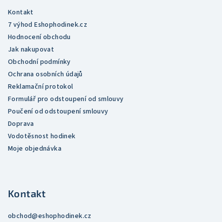
r
Kontakt
v
7 výhod Eshophodinek.cz
k
Hodnocení obchodu
y
Jak nakupovat
v
Obchodní podmínky
ý
Ochrana osobních údajů
p
Reklamační protokol
i
Formulář pro odstoupení od smlouvy
s
Poučení od odstoupení smlouvy
u
Doprava
Vodotěsnost hodinek
Moje objednávka
Kontakt
obchod
@
eshophodinek.cz