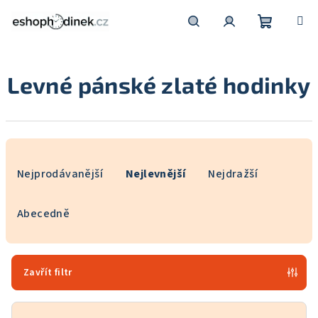
Přejít
na
obsah
Nákupní
Hledat
Přihlášení
Levné pánské zlaté hodinky
košík
Ř
a
Nejprodávanější
Nejlevnější
Nejdražší
z
e
Abecedně
n
í
p
Zavřít filtr
r
o