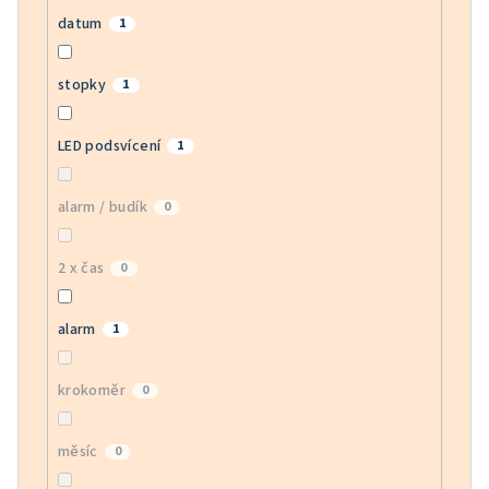
datum
1
stopky
1
LED podsvícení
1
alarm / budík
0
2 x čas
0
alarm
1
krokoměr
0
měsíc
0