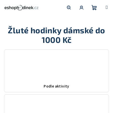
Přejít
na
obsah
Nákupní
Hledat
Přihlášení
Žluté hodinky dámské do
košík
1000 Kč
Podle aktivity