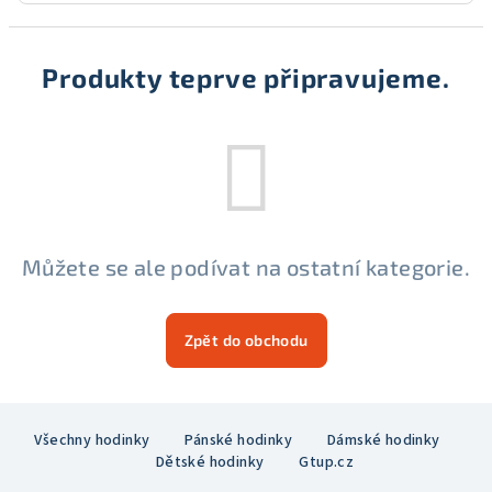
Produkty teprve připravujeme.
Můžete se ale podívat na ostatní kategorie.
Zpět do obchodu
Z
Všechny hodinky
Pánské hodinky
Dámské hodinky
á
Dětské hodinky
Gtup.cz
p