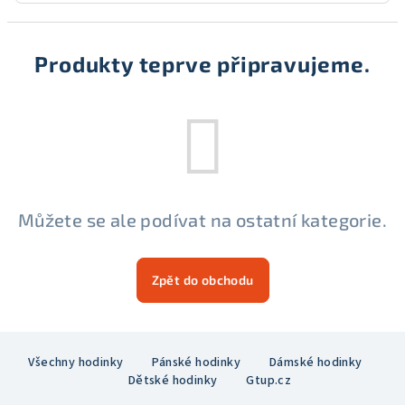
Produkty teprve připravujeme.
Můžete se ale podívat na ostatní kategorie.
Zpět do obchodu
Z
Všechny hodinky
Pánské hodinky
Dámské hodinky
á
Dětské hodinky
Gtup.cz
p