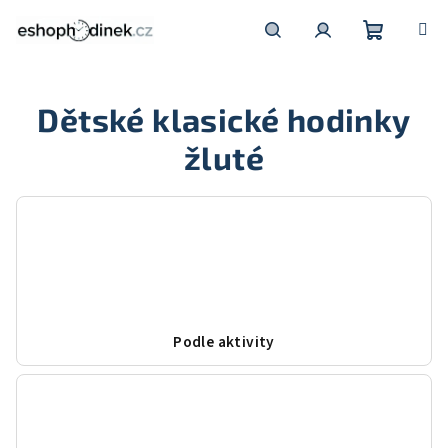
Přejít
na
obsah
Nákupní
Hledat
Přihlášení
Dětské klasické hodinky
košík
žluté
Podle aktivity