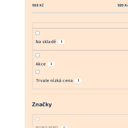
988
Kč
989
K
Na skladě
1
Akce
1
Trvale nízká cena
1
Značky
BOBO BIRD
0