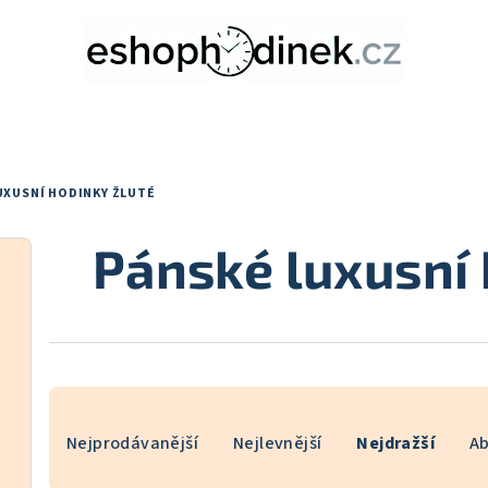
UXUSNÍ HODINKY ŽLUTÉ
Pánské luxusní 
Ř
Nejprodávanější
Nejlevnější
Nejdražší
A
a