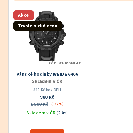
z
V
e
Akce
ý
n
Trvale nízká cena
p
í
i
p
s
r
KÓD:
WH6406B-1C
p
o
Pánské hodinky WEIDE 6406
r
d
Skladem v ČR
o
u
817 Kč bez DPH
988 Kč
d
k
1 590 Kč
(–37 %)
u
Skladem v ČR
(2 ks)
t
k
Průměrné
ů
hodnocení