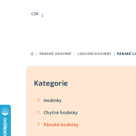
Přejít
na
CZK
obsah
/
PÁNSKÉ HODINKY
/
LUXUSNÍ HODINKY
/
PÁNSKÉ L
DOMŮ
P
o
Kategorie
Přeskočit
kategorie
s
Hodinky
t
Chytré hodinky
r
Pánské hodinky
a