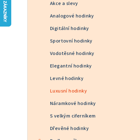
n
Akce a slevy
n
Analogové hodinky
í
Digitální hodinky
p
Sportovní hodinky
a
Vodotěsné hodinky
n
Elegantní hodinky
e
Levné hodinky
l
Luxusní hodinky
Náramkové hodinky
S velkým ciferníkem
Dřevěné hodinky