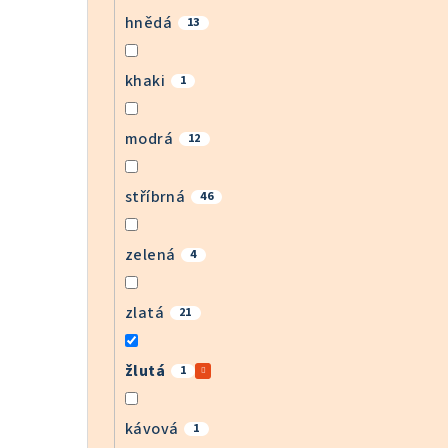
hnědá
13
khaki
1
modrá
12
stříbrná
46
zelená
4
zlatá
21
žlutá
1
kávová
1