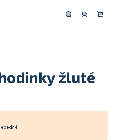
Hledat
Přihlášení
Nákupní
košík
hodinky žluté
becedně