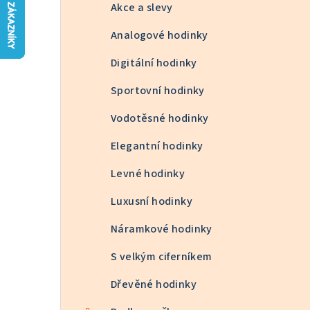
n
Akce a slevy
n
Analogové hodinky
í
Digitální hodinky
p
Sportovní hodinky
a
Vodotěsné hodinky
n
Elegantní hodinky
e
Levné hodinky
l
Luxusní hodinky
Náramkové hodinky
S velkým ciferníkem
Dřevěné hodinky