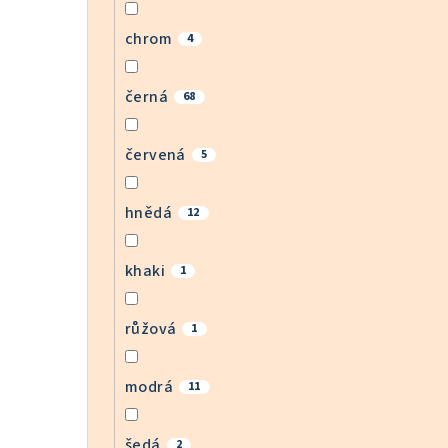
chrom
4
černá
68
červená
5
hnědá
12
khaki
1
růžová
1
modrá
11
šedá
2