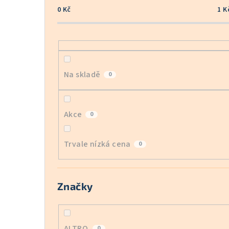
0
Kč
1
K
Na skladě
0
Akce
0
Trvale nízká cena
0
Značky
ALTRO
0