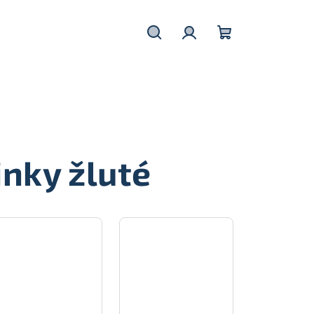
Hledat
Přihlášení
Nákupní
košík
nky žluté