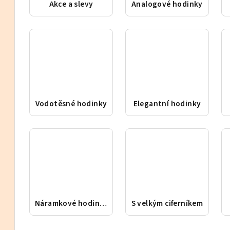
Akce a slevy
Analogové hodinky
Vodotěsné hodinky
Elegantní hodinky
Náramkové hodinky
S velkým ciferníkem