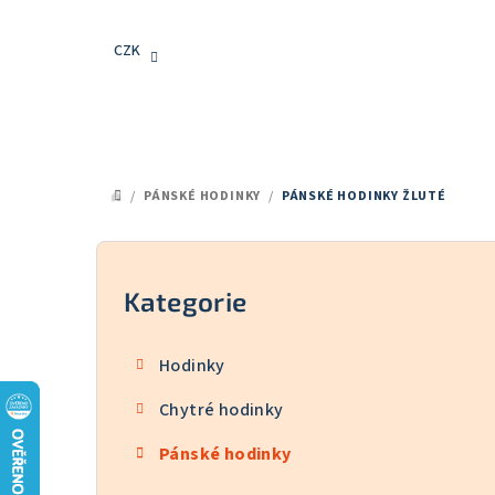
Přejít
na
CZK
obsah
/
PÁNSKÉ HODINKY
/
PÁNSKÉ HODINKY ŽLUTÉ
DOMŮ
P
o
Kategorie
Přeskočit
kategorie
s
Hodinky
t
Chytré hodinky
r
Pánské hodinky
a