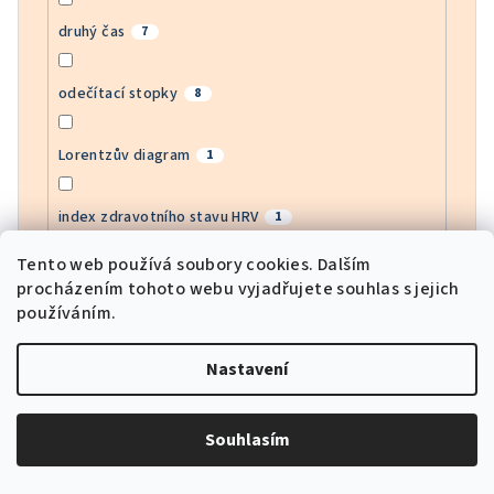
druhý čas
7
odečítací stopky
8
Lorentzův diagram
1
index zdravotního stavu HRV
1
Tento web používá soubory cookies. Dalším
monitor EGG
1
procházením tohoto webu vyjadřujete souhlas s jejich
používáním.
monitor krevního kyslíku
11
Nastavení
sledování srdeční frekvence APP
1
Souhlasím
sportovní režimy
11