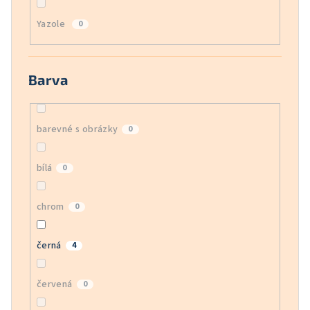
Yazole
0
Barva
barevné s obrázky
0
bílá
0
chrom
0
černá
4
červená
0