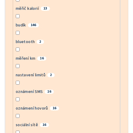
měřič kalorií
13
budík
146
bluetooth
2
měření km
16
nastavení limitů
2
oznámení SMS
16
oznámení hovorů
16
sociální sítě
16