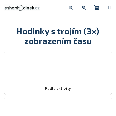
Přejít
na
obsah
Nákupní
Hledat
Přihlášení
Hodinky s trojím (3x)
košík
zobrazením času
Podle aktivity