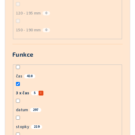
120 - 195 mm
0
150 - 190 mm
0
Funkce
čas
418
3 x čas
5
datum
297
stopky
219