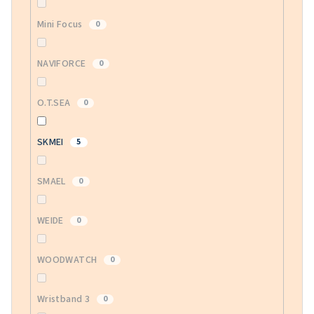
Mini Focus
0
NAVIFORCE
0
O.T.SEA
0
SKMEI
5
SMAEL
0
WEIDE
0
WOODWATCH
0
Wristband 3
0