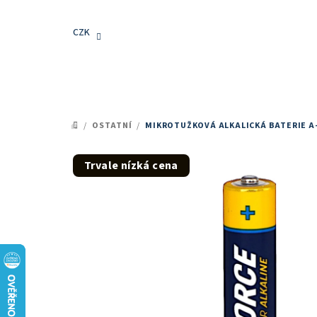
Přejít
na
CZK
obsah
/
OSTATNÍ
/
MIKROTUŽKOVÁ ALKALICKÁ BATERIE A
DOMŮ
Trvale nízká cena