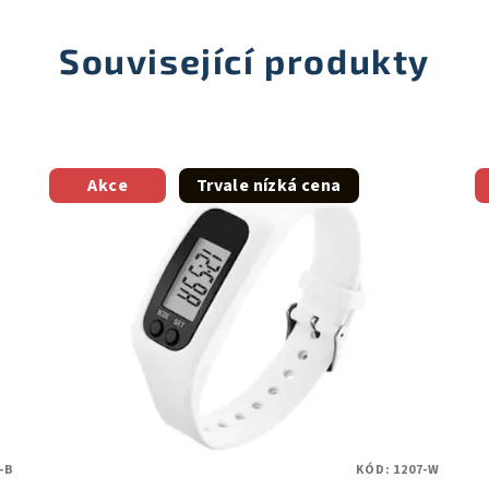
Související produkty
Akce
Trvale nízká cena
-B
KÓD:
1207-W