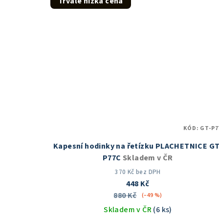
Trvale nízká cena
5
hvězdiček.
KÓD:
GT-P7
Kapesní hodinky na řetízku PLACHETNICE GT
P77C
Skladem v ČR
370 Kč bez DPH
448 Kč
880 Kč
(–49 %)
Skladem v ČR
(6 ks)