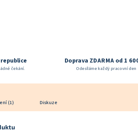
republice
Doprava ZDARMA od 1 60
žádné čekání.
Odesíláme každý pracovní den
ní (1)
Diskuze
duktu