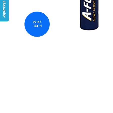
22 Kč
–54 %