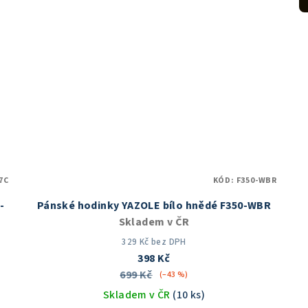
5
hvězdiček.
7C
KÓD:
F350-WBR
-
Pánské hodinky YAZOLE bílo hnědé F350-WBR
Skladem v ČR
329 Kč bez DPH
398 Kč
699 Kč
(–43 %)
Skladem v ČR
(10 ks)