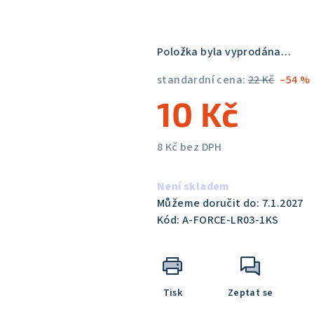
5,0
z
5
Položka byla vyprodána…
hvězdiček.
standardní cena:
22 Kč
–54 %
10 Kč
8 Kč bez DPH
Měrná
cena:
Není skladem
Můžeme doručit do:
7.1.2027
Kód:
A-FORCE-LR03-1KS
Tisk
Zeptat se