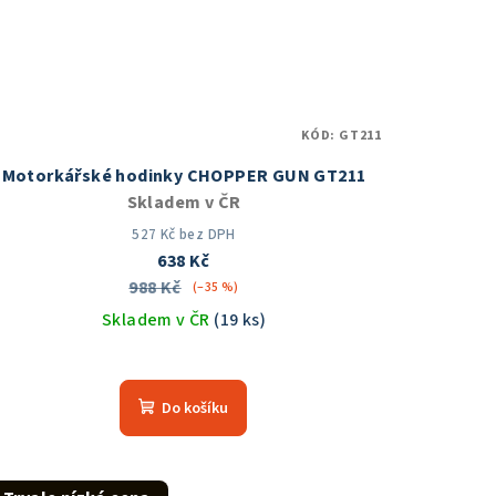
KÓD:
GT211
Motorkářské hodinky CHOPPER GUN GT211
Skladem v ČR
527 Kč bez DPH
638 Kč
988 Kč
(–35 %)
Skladem v ČR
(19 ks)
Průměrné
hodnocení
Do košíku
produktu
je
5,0
z