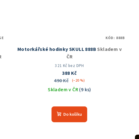
GE
KÓD:
888B
Motorkářské hodinky SKULL 888B
Skladem v
R
ČR
321 Kč bez DPH
388 Kč
490 Kč
(–20 %)
Skladem v ČR
(9 ks)
Průměrné
hodnocení
Do košíku
produktu
je
5,0
z