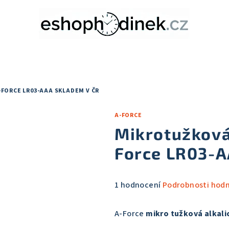
-FORCE LR03-AAA
SKLADEM V ČR
A-FORCE
Mikrotužková 
Force LR03-
Průměrné
1 hodnocení
Podrobnosti hod
hodnocení
produktu
A-Force
mikro tužková alkali
je