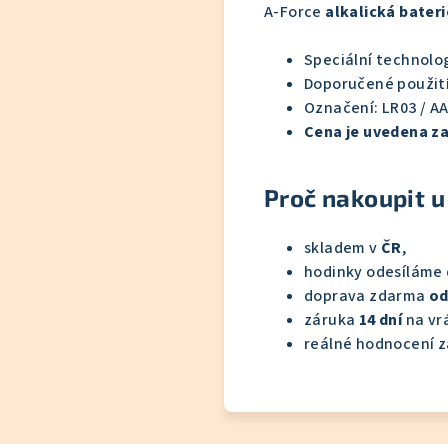
A-Force
alkalická bateri
Speciální technolo
Doporučené použití:
Označení: LR03 / A
Cena je uvedena za
Proč nakoupit u
skladem v
ČR
,
hodinky odesíláme
doprava zdarma
od
záruka
14 dní
na vrá
reálné hodnocení z