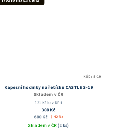
Trvale nízká cena
5
hvězdiček.
KÓD:
S-19
Kapesní hodinky na řetízku CASTLE S-19
Skladem v ČR
321 Kč bez DPH
388 Kč
680 Kč
(–42 %)
Skladem v ČR
(2 ks)