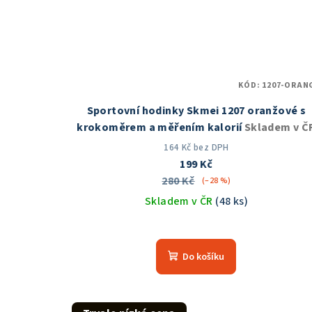
KÓD:
1207-ORAN
Sportovní hodinky Skmei 1207 oranžové s
krokoměrem a měřením kalorií
Skladem v Č
164 Kč bez DPH
199 Kč
280 Kč
(–28 %)
Skladem v ČR
(48 ks)
Průměrné
hodnocení
Do košíku
produktu
je
5,0
z