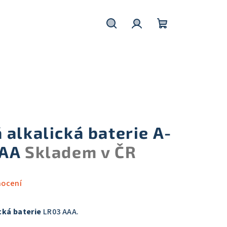
Hledat
Přihlášení
Nákupní
košík
alkalická baterie A-
AAA
Skladem v ČR
nocení
cká baterie
LR03 AAA.