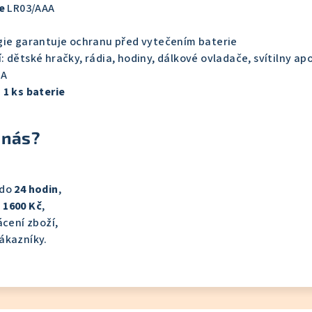
e
LR03/AAA
gie garantuje ochranu před vytečením baterie
 dětské hračky, rádia, hodiny, dálkové ovladače, svítilny ap
AA
 1 ks baterie
 nás?
 do
24 hodin
,
 1600 Kč
,
cení zboží,
ákazníky.