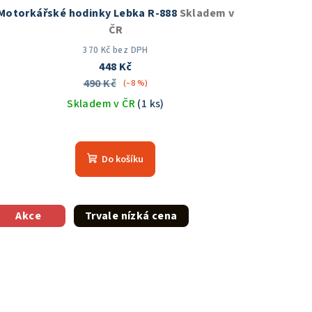
Motorkářské hodinky Lebka R-888
Skladem v
ČR
370 Kč bez DPH
448 Kč
490 Kč
(–8 %)
Skladem v ČR
(1 ks)
Průměrné
hodnocení
Do košíku
produktu
je
5,0
z
Akce
Trvale nízká cena
5
hvězdiček.