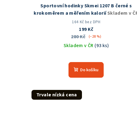
Sportovní hodinky Skmei 1207 B černé s
krokoměrem a měřením kalorií
Skladem v Č
164 Kč bez DPH
199 Kč
280 Kč
(–28 %)
Skladem v ČR
(93 ks)
Průměrné
hodnocení
Do košíku
produktu
je
4,6
z
Trvale nízká cena
5
hvězdiček.