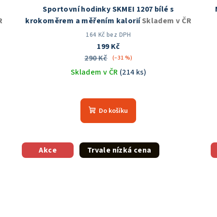
Sportovní hodinky SKMEI 1207 bílé s
R
krokoměrem a měřením kalorií
Skladem v ČR
164 Kč bez DPH
199 Kč
290 Kč
(–31 %)
Skladem v ČR
(214 ks)
Průměrné
hodnocení
Do košíku
produktu
je
4,8
z
Akce
Trvale nízká cena
5
hvězdiček.