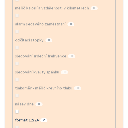
měřič kalorií a vzdálenosti v kilometrech
0
alarm sedavého zaměstnání
0
odčítací stopky
0
sledování srdeční frekvence
0
sledování kvality spánku
0
tlakoměr - měřič krevního tlaku
0
název dne
0
formát 12/24
2