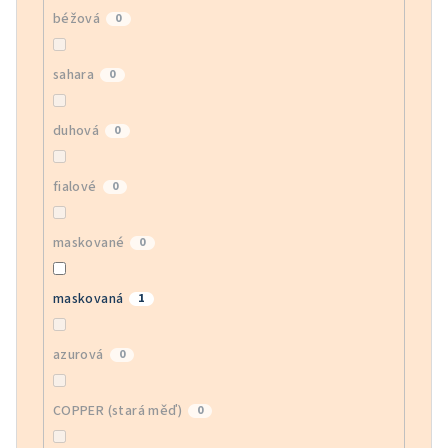
béžová
0
sahara
0
duhová
0
fialové
0
maskované
0
maskovaná
1
azurová
0
COPPER (stará měď)
0