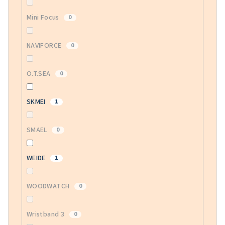
Mini Focus
0
NAVIFORCE
0
O.T.SEA
0
SKMEI
1
SMAEL
0
WEIDE
1
WOODWATCH
0
Wristband 3
0