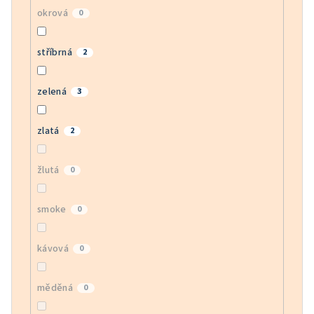
okrová
0
stříbrná
2
zelená
3
zlatá
2
žlutá
0
smoke
0
kávová
0
měděná
0