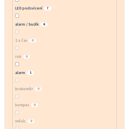
LED podsvícení
7
alarm / budík
6
2 x čas
0
rok
0
alarm
1
krokoměr
0
kompas
0
měsíc
0