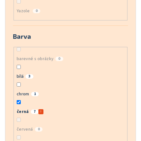
Yazole
0
Barva
barevné s obrázky
0
bílá
3
chrom
1
černá
7
červená
0