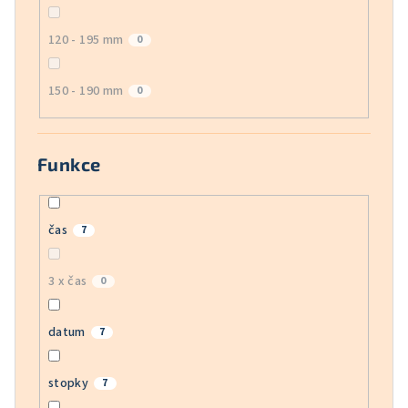
120 - 195 mm
0
150 - 190 mm
0
Funkce
čas
7
3 x čas
0
datum
7
stopky
7