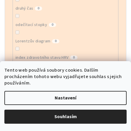
druhý čas
0
odečítací stopky
0
Lorentzův diagram
0
index zdravotního stavu HRV
0
Tento web používá soubory cookies. Dalším
monitor EGG
0
procházením tohoto webu vyjadřujete souhlas s jejich
používáním.
monitor krevního kyslíku
0
Nastavení
sledování srdeční frekvence APP
0
Souhlasím
sportovní režimy
0