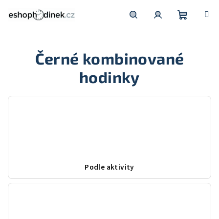
Přejít
na
obsah
Nákupní
Hledat
Přihlášení
Černé kombinované
košík
hodinky
Podle aktivity