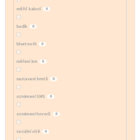
měřič kalorií
0
budík
0
bluetooth
0
měření km
0
nastavení limitů
0
oznámení SMS
0
oznámení hovorů
0
sociální sítě
0