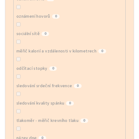
oznámení hovorů
0
sociální sítě
0
měřič kalorií a vzdálenosti v kilometrech
0
odčítací stopky
0
sledování srdeční frekvence
0
sledování kvality spánku
0
tlakoměr - měřič krevního tlaku
0
název dne
0