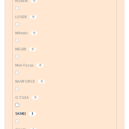
Kizashi
0
LOSER
0
M8mini
0
MEGIR
0
Mini Focus
0
NAVIFORCE
0
O.T.SEA
0
SKMEI
1