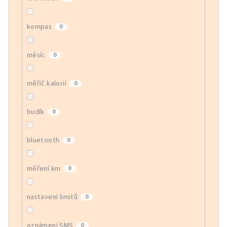
kompas
0
měsíc
0
měřič kalorií
0
budík
0
bluetooth
0
měření km
0
nastavení limitů
0
oznámení SMS
0