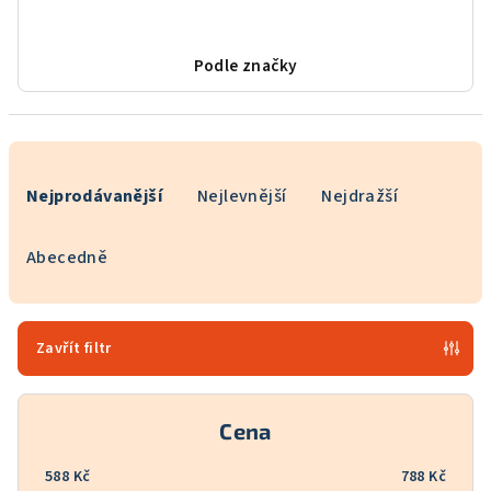
Podle značky
Ř
a
Nejprodávanější
Nejlevnější
Nejdražší
z
e
Abecedně
n
í
p
Zavřít filtr
r
o
Cena
d
u
588
Kč
788
Kč