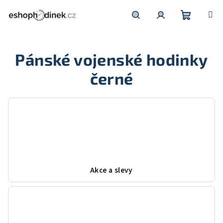
Přejít
na
obsah
Nákupní
Hledat
Přihlášení
Pánské vojenské hodinky
košík
černé
Akce a slevy