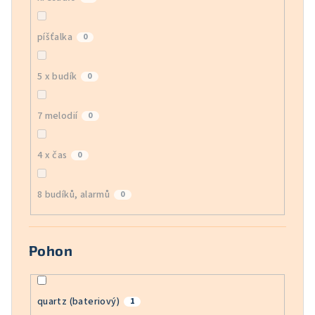
píšťalka
0
5 x budík
0
7 melodií
0
4 x čas
0
8 budíků, alarmů
0
Pohon
quartz (bateriový)
1