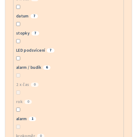
datum
7
stopky
7
LED podsvícení
7
alarm / budík
6
2 x čas
0
rok
0
alarm
1
krokoměr
0