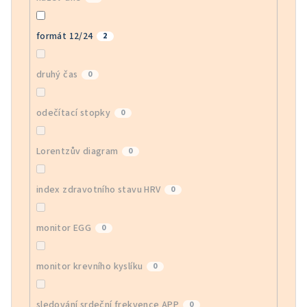
formát 12/24
2
druhý čas
0
odečítací stopky
0
Lorentzův diagram
0
index zdravotního stavu HRV
0
monitor EGG
0
monitor krevního kyslíku
0
sledování srdeční frekvence APP
0