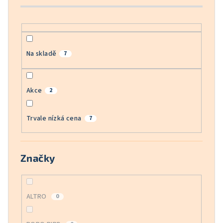
k
t
ů
Na skladě
7
Akce
2
Trvale nízká cena
7
Značky
ALTRO
0