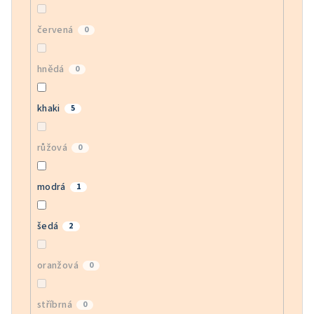
červená
0
hnědá
0
khaki
5
růžová
0
modrá
1
šedá
2
oranžová
0
stříbrná
0