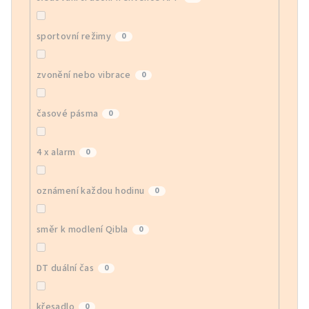
sportovní režimy
0
zvonění nebo vibrace
0
časové pásma
0
4 x alarm
0
oznámení každou hodinu
0
směr k modlení Qibla
0
DT duální čas
0
křesadlo
0