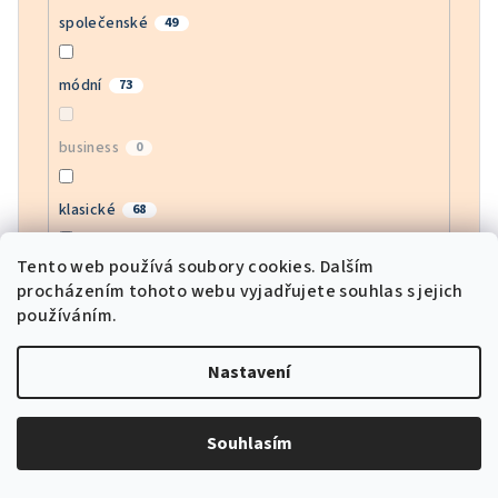
společenské
49
módní
73
business
0
klasické
68
Tento web používá soubory cookies. Dalším
bussines
4
procházením tohoto webu vyjadřujete souhlas s jejich
používáním.
moderní
90
Nastavení
army
1
Souhlasím
motorkářské
2