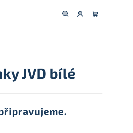
Hledat
Přihlášení
Nákupní
košík
ky JVD bílé
připravujeme.