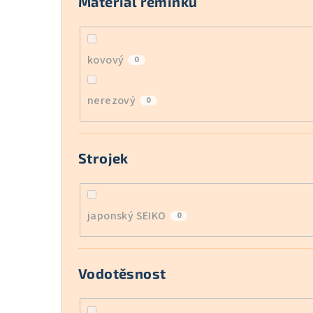
Materiál řemínku
kovový
0
nerezový
0
Strojek
japonský SEIKO
0
Vodotěsnost