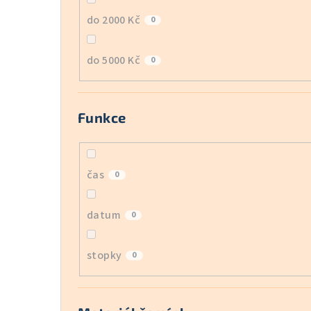
do 2000 Kč
0
do 5000 Kč
0
Funkce
čas
0
datum
0
stopky
0