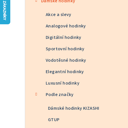
Dámské hodinky
n
n
Akce a slevy
í
Analogové hodinky
p
Digitální hodinky
a
Sportovní hodinky
n
Vodotěsné hodinky
e
Elegantní hodinky
l
Luxusní hodinky
Podle značky
Dámské hodinky KIZASHI
GTUP