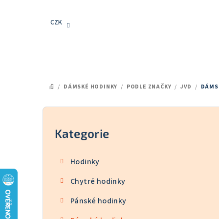
Přejít
na
CZK
obsah
/
DÁMSKÉ HODINKY
/
PODLE ZNAČKY
/
JVD
/
DÁMSK
DOMŮ
P
o
Kategorie
Přeskočit
kategorie
s
Hodinky
t
Chytré hodinky
r
Pánské hodinky
a