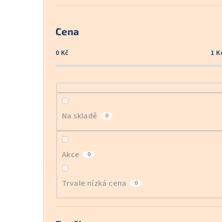
Cena
0
Kč
1
K
Na skladě
0
Akce
0
Trvale nízká cena
0