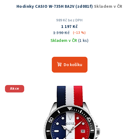
Hodinky CASIO W-735H 8A2V (zd081f)
Skladem v ČR
989 Kč bez DPH
1 197 Kč
1 390 Kč
(–13 %)
Skladem v ČR
(1 ks)
Do košíku
Akce