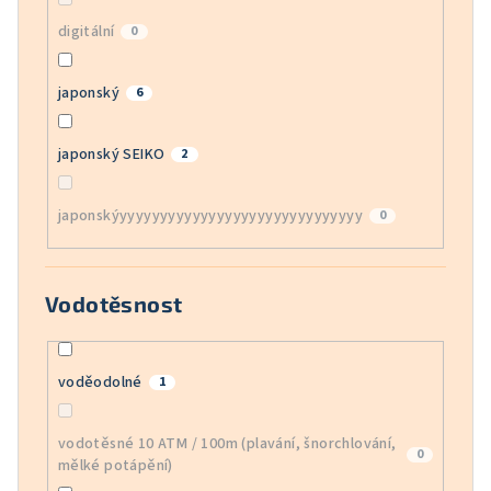
digitální
0
japonský
6
japonský SEIKO
2
japonskýyyyyyyyyyyyyyyyyyyyyyyyyyyyyyy
0
Vodotěsnost
voděodolné
1
vodotěsné 10 ATM / 100m (plavání, šnorchlování,
0
mělké potápění)