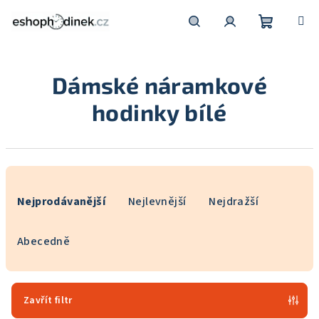
Přejít
na
obsah
Nákupní
Hledat
Přihlášení
Dámské náramkové
košík
hodinky bílé
Ř
a
Nejprodávanější
Nejlevnější
Nejdražší
z
e
Abecedně
n
í
p
Zavřít filtr