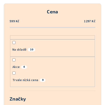
r
o
Cena
d
u
599
Kč
1297
Kč
k
t
ů
Na skladě
10
Akce
4
Trvale nízká cena
9
Značky