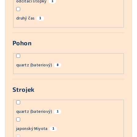
odčítací stopky
1
druhý čas
1
Pohon
quartz (bateriový)
8
Strojek
quartz (bateriový)
1
japonský Miyota
1