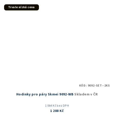
z
5
Trvale nízká cena
hvězdiček.
KÓD:
9092-SET--2KS
Hodinky pro páry Skmei 9092-WB
Skladem v ČR
1 064 Kč bez DPH
1 288 Kč