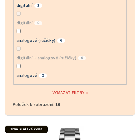
digitalní
1
digitální
0
analogové (ručičky)
6
digitální + analogové (ručičky)
0
analogové
2
VYMAZAT FILTRY
Položek k zobrazení:
10
V
Trvale nízká cena
ý