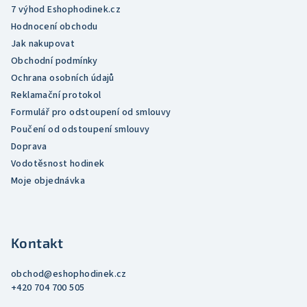
v
7 výhod Eshophodinek.cz
k
Hodnocení obchodu
y
Jak nakupovat
v
Obchodní podmínky
ý
Ochrana osobních údajů
p
Reklamační protokol
i
Formulář pro odstoupení od smlouvy
s
Poučení od odstoupení smlouvy
u
Doprava
Vodotěsnost hodinek
Moje objednávka
Kontakt
obchod
@
eshophodinek.cz
+420 704 700 505