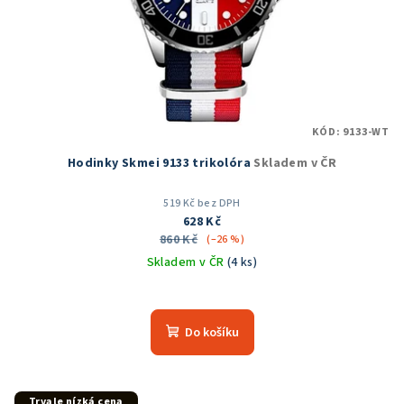
KÓD:
9133-WT
Hodinky Skmei 9133 trikolóra
Skladem v ČR
519 Kč bez DPH
628 Kč
860 Kč
(–26 %)
Skladem v ČR
(4 ks)
Průměrné
hodnocení
produktu
Do košíku
je
5,0
z
5
Trvale nízká cena