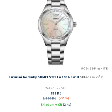
p
i
s
p
r
o
d
u
k
t
KÓD:
1964-WHITE
ů
Luxusní hodinky SKMEI STELLA 1964-SWHI
Skladem v ČR
742 Kč bez DPH
898 Kč
1 390 Kč
(–35 %)
Skladem v ČR
(2 ks)