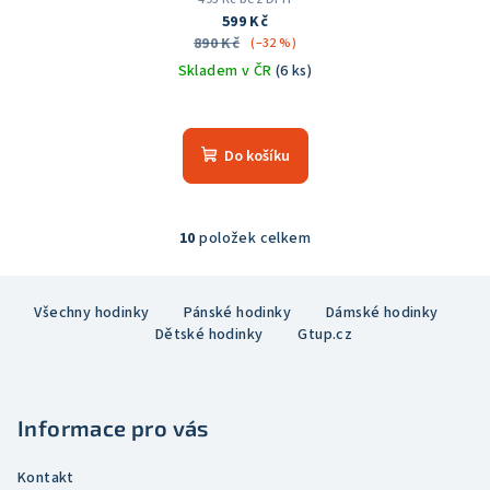
599 Kč
890 Kč
(–32 %)
Skladem v ČR
(6 ks)
Do košíku
10
položek celkem
O
v
Z
l
Všechny hodinky
Pánské hodinky
Dámské hodinky
á
á
Dětské hodinky
Gtup.cz
p
d
a
a
c
t
í
Informace pro vás
í
p
r
Kontakt