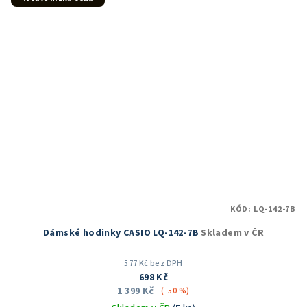
hvězdiček.
KÓD:
LQ-142-7B
Dámské hodinky CASIO LQ-142-7B
Skladem v ČR
577 Kč bez DPH
698 Kč
1 399 Kč
(–50 %)