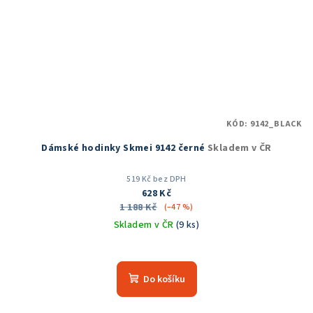
KÓD:
9142_BLACK
Dámské hodinky Skmei 9142 černé
Skladem v ČR
519 Kč bez DPH
628 Kč
1 188 Kč
(–47 %)
Skladem v ČR
(9 ks)
Průměrné
hodnocení
produktu
Do košíku
je
5,0