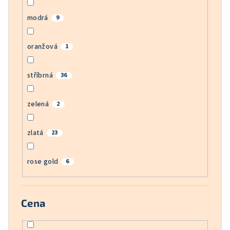
modrá
9
oranžová
1
stříbrná
36
zelená
2
zlatá
23
rose gold
6
Cena