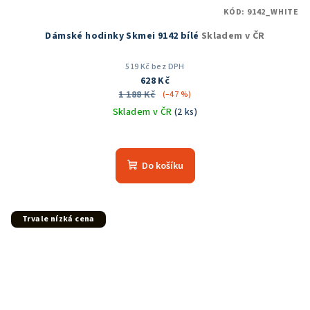
KÓD:
9142_WHITE
Dámské hodinky Skmei 9142 bílé
Skladem v ČR
519 Kč bez DPH
628 Kč
1 188 Kč
(–47 %)
Skladem v ČR
(2 ks)
Průměrné
hodnocení
produktu
Do košíku
je
5,0
z
5
Trvale nízká cena
hvězdiček.