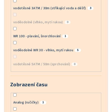
vodotěsné 3ATM / 30m (stříkající voda a déšť)
3
voděodolné (vlhko, mytí rukou)
0
WR 100 - plavání, šnorchlování
1
voděodolné WR 30 - vlhko, mytí rukou
5
vodotěsné 5ATM / 50m (sprchování)
0
Zobrazení času
Analog (ručičky)
1