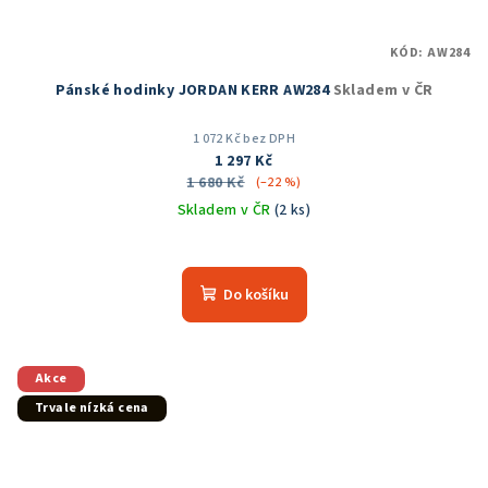
KÓD:
AW284
Pánské hodinky JORDAN KERR AW284
Skladem v ČR
1 072 Kč bez DPH
1 297 Kč
1 680 Kč
(–22 %)
Skladem v ČR
(2 ks)
Průměrné
hodnocení
produktu
Do košíku
je
5,0
z
5
Akce
hvězdiček.
Trvale nízká cena