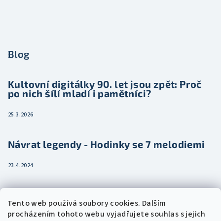
Blog
Kultovní digitálky 90. let jsou zpět: Proč
po nich šílí mladí i pamětníci?
25.3.2026
Návrat legendy - Hodinky se 7 melodiemi
23.4.2024
Jak vybrat dámské hodinky pro ženu třeba
Tento web používá soubory cookies. Dalším
jako dárek
procházením tohoto webu vyjadřujete souhlas s jejich