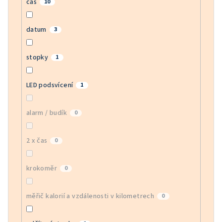
čas
10
datum
3
stopky
1
LED podsvícení
1
alarm / budík
0
2 x čas
0
krokoměr
0
měřič kalorií a vzdálenosti v kilometrech
0