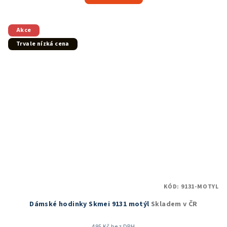
Akce
Trvale nízká cena
KÓD:
9131-MOTYL
Dámské hodinky Skmei 9131 motýl
Skladem v ČR
495 Kč bez DPH