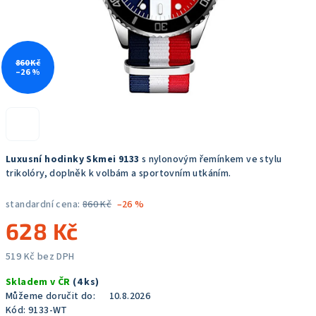
860 Kč
–26 %
Luxusní hodinky Skmei 9133
s nylonovým řemínkem ve stylu
trikolóry, doplněk k volbám a sportovním utkáním.
standardní cena:
860 Kč
–26 %
628 Kč
519 Kč bez DPH
Měrná
Skladem v ČR
(4 ks)
cena:
Můžeme doručit do:
10.8.2026
Kód:
9133-WT