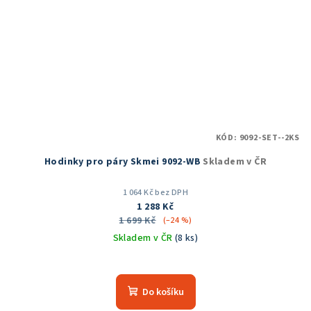
KÓD:
9092-SET--2KS
Hodinky pro páry Skmei 9092-WB
Skladem v ČR
1 064 Kč bez DPH
1 288 Kč
1 699 Kč
(–24 %)
Skladem v ČR
(8 ks)
Průměrné
hodnocení
produktu
Do košíku
je