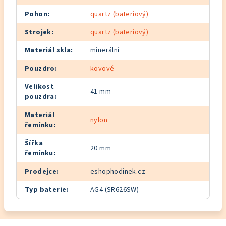
Pohon
:
quartz (bateriový)
Strojek
:
quartz (bateriový)
Materiál skla
:
minerální
Pouzdro
:
kovové
Velikost
41 mm
pouzdra
:
Materiál
nylon
řemínku
:
Šířka
20 mm
řemínku
:
Prodejce
:
eshophodinek.cz
Typ baterie
:
AG4 (SR626SW)