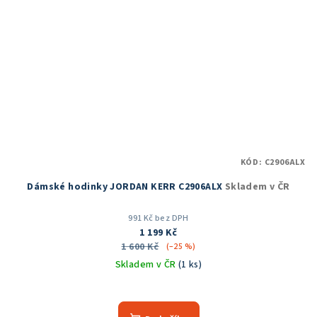
KÓD:
C2906ALX
Dámské hodinky JORDAN KERR C2906ALX
Skladem v ČR
991 Kč bez DPH
1 199 Kč
1 600 Kč
(–25 %)
Skladem v ČR
(1 ks)
Průměrné
hodnocení
produktu