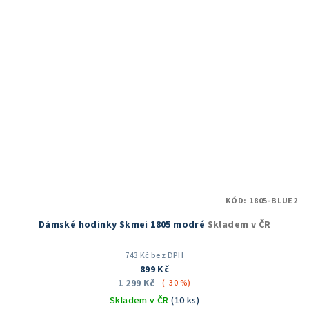
hvězdiček.
KÓD:
1805-BLUE2
Dámské hodinky Skmei 1805 modré
Skladem v ČR
743 Kč bez DPH
899 Kč
1 299 Kč
(–30 %)
Skladem v ČR
(10 ks)