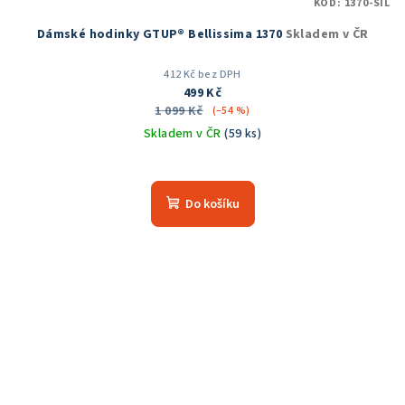
KÓD:
1370-SIL
Dámské hodinky GTUP® Bellissima 1370
Skladem v ČR
412 Kč bez DPH
499 Kč
1 099 Kč
(–54 %)
Skladem v ČR
(59 ks)
Průměrné
hodnocení
produktu
Do košíku
je
5,0
z
5
hvězdiček.