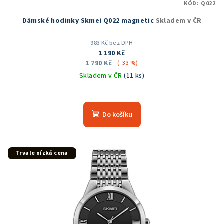
KÓD:
Q022
Dámské hodinky Skmei Q022 magnetic
Skladem v ČR
983 Kč bez DPH
1 190 Kč
1 790 Kč
(–33 %)
Skladem v ČR
(11 ks)
Průměrné
hodnocení
produktu
Do košíku
je
5,0
z
5
Trvale nízká cena
hvězdiček.