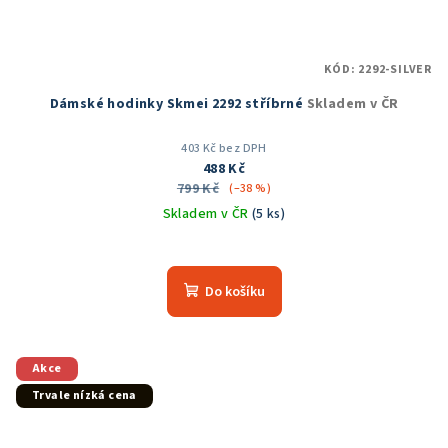
KÓD:
2292-SILVER
Dámské hodinky Skmei 2292 stříbrné
Skladem v ČR
403 Kč bez DPH
488 Kč
799 Kč
(–38 %)
Skladem v ČR
(5 ks)
Průměrné
hodnocení
produktu
Do košíku
je
5,0
z
5
Akce
hvězdiček.
Trvale nízká cena