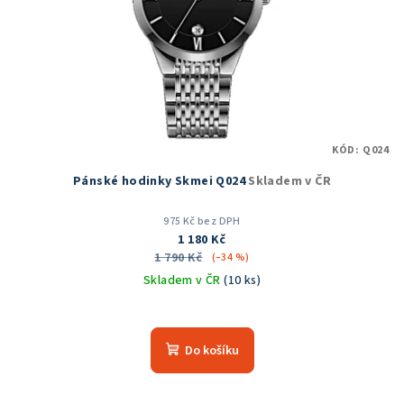
KÓD:
Q024
Pánské hodinky Skmei Q024
Skladem v ČR
975 Kč bez DPH
1 180 Kč
1 790 Kč
(–34 %)
Skladem v ČR
(10 ks)
Průměrné
hodnocení
produktu
Do košíku
je
5,0
z