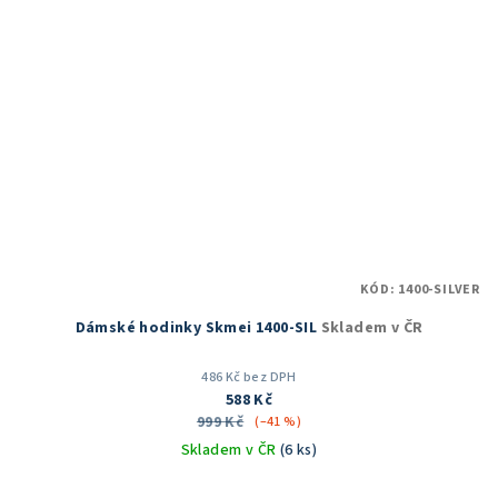
KÓD:
1400-SILVER
Dámské hodinky Skmei 1400-SIL
Skladem v ČR
486 Kč bez DPH
588 Kč
999 Kč
(–41 %)
Skladem v ČR
(6 ks)
Průměrné