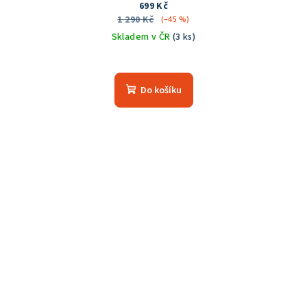
699 Kč
1 290 Kč
(–45 %)
Skladem v ČR
(3 ks)
Průměrné
hodnocení
produktu
Do košíku
je
5,0
z
5
hvězdiček.