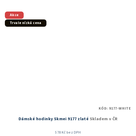
5,0
z
5
Akce
hvězdiček.
Trvale nízká cena
KÓD:
9177-WHITE
Dámské hodinky Skmei 9177 zlaté
Skladem v ČR
578 Kč bez DPH