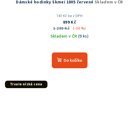
Dámské hodinky Skmei 1805 červené
Skladem v ČR
743 Kč bez DPH
899 Kč
1 299 Kč
(–30 %)
Skladem v ČR
(9 ks)
Průměrné
hodnocení
produktu
Do košíku
je
5,0
z
5
Trvale nízká cena
hvězdiček.