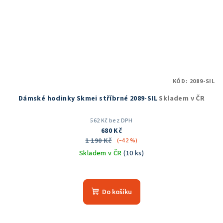
KÓD:
2089-SIL
Dámské hodinky Skmei stříbrné 2089-SIL
Skladem v ČR
562 Kč bez DPH
680 Kč
1 190 Kč
(–42 %)
Skladem v ČR
(10 ks)
Průměrné
hodnocení
produktu
Do košíku
je
5,0
z