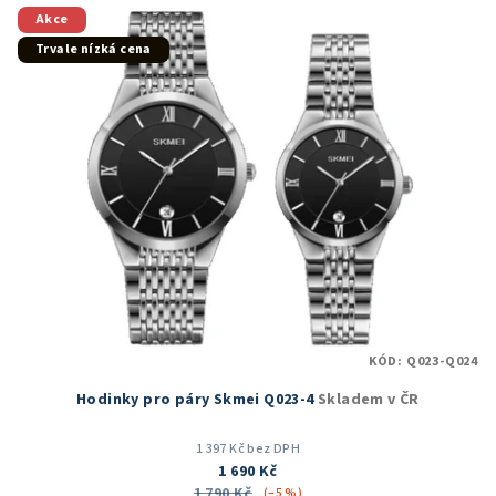
5
Akce
hvězdiček.
Trvale nízká cena
KÓD:
Q023-Q024
Hodinky pro páry Skmei Q023-4
Skladem v ČR
1 397 Kč bez DPH
1 690 Kč
1 790 Kč
(–5 %)