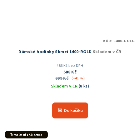
KÓD:
1400-GOLG
Dámské hodinky Skmei 1400-RGLD
Skladem v ČR
486 Kč bez DPH
588 Kč
999 Kč
(–41 %)
Skladem v ČR
(8 ks)
Průměrné
hodnocení
produktu
Do košíku
je
5,0
z
5
Trvale nízká cena