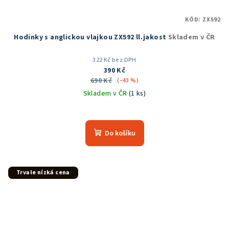
KÓD:
ZX592
Hodinky s anglickou vlajkou ZX592 ll.jakost
Skladem v ČR
322 Kč bez DPH
390 Kč
690 Kč
(–43 %)
Skladem v ČR
(1 ks)
Průměrné
hodnocení
produktu
Do košíku
je
5,0
z
5
Trvale nízká cena
hvězdiček.