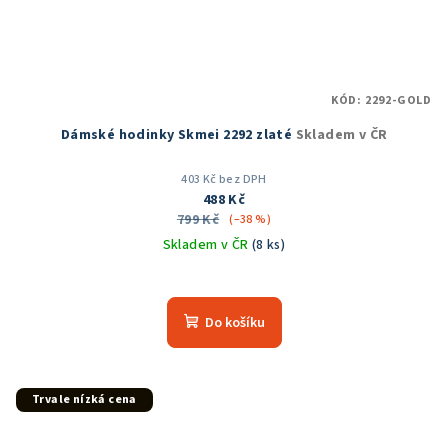
KÓD:
2292-GOLD
Dámské hodinky Skmei 2292 zlaté
Skladem v ČR
403 Kč bez DPH
488 Kč
799 Kč
(–38 %)
Skladem v ČR
(8 ks)
Průměrné
hodnocení
produktu
Do košíku
je
5,0
z
5
Trvale nízká cena
hvězdiček.