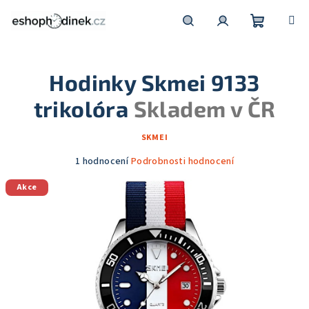
Přejít
na
obsah
Nákupní
Hledat
Přihlášení
Hodinky Skmei 9133
košík
trikolóra
Skladem v ČR
SKMEI
Průměrné
1 hodnocení
Podrobnosti hodnocení
hodnocení
Akce
produktu
je
5,0
z
5
hvězdiček.