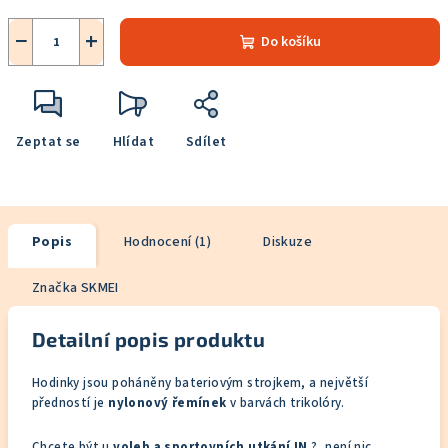
−
+
Do košíku
Zeptat se
Hlídat
Sdílet
Popis
Hodnocení (1)
Diskuze
Značka
SKMEI
Detailní popis produktu
Hodinky jsou poháněny bateriovým strojkem, a největší
předností je
nylonový řemínek
v barvách trikolóry.
Chcete být u
voleb a sportovních utkání IN
?, není nic