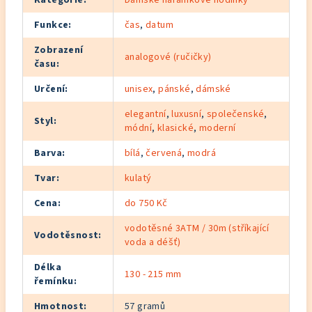
Funkce
:
čas
,
datum
Zobrazení
analogové (ručičky)
času
:
Určení
:
unisex
,
pánské
,
dámské
elegantní
,
luxusní
,
společenské
,
Styl
:
módní
,
klasické
,
moderní
Barva
:
bílá
,
červená
,
modrá
Tvar
:
kulatý
Cena
:
do 750 Kč
vodotěsné 3ATM / 30m (stříkající
Vodotěsnost
:
voda a déšť)
Délka
130 - 215 mm
řemínku
:
Hmotnost
:
57 gramů