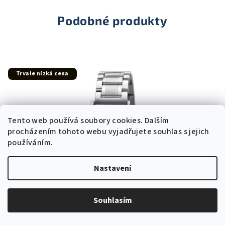
5
hvězdiček.
Podobné produkty
Trvale nízká cena
Tento web používá soubory cookies. Dalším
procházením tohoto webu vyjadřujete souhlas s jejich
používáním.
Nastavení
Souhlasím