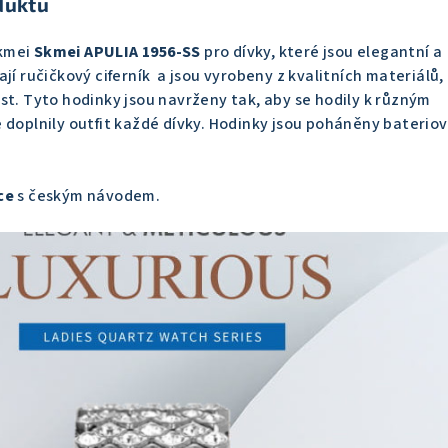
duktu
Skmei
Skmei APULIA 1956-SS
pro dívky, které jsou elegantní a
jí ručičkový ciferník a jsou vyrobeny z kvalitních materiálů,
st. Tyto hodinky jsou navrženy tak, aby se hodily k různým
 doplnily outfit každé dívky. Hodinky jsou poháněny baterio
ce
s českým návodem.