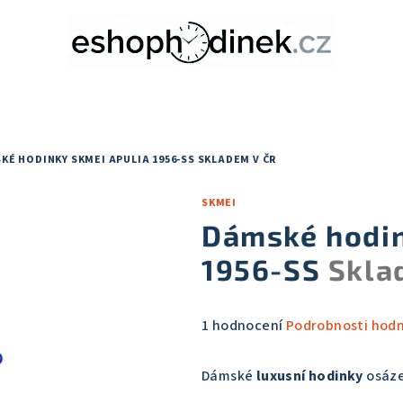
KÉ HODINKY SKMEI APULIA 1956-SS
SKLADEM V ČR
SKMEI
Dámské hodi
1956-SS
Skla
Průměrné
1 hodnocení
Podrobnosti hod
hodnocení
produktu
Dámské
luxusní hodinky
osáze
je