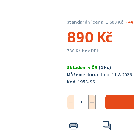
5,0
z
5
standardní cena:
1 600 Kč
–44
hvězdiček.
890 Kč
736 Kč bez DPH
Měrná
cena:
Skladem v ČR
(1 ks)
Můžeme doručit do:
11.8.2026
Kód:
1956-SS
−
+