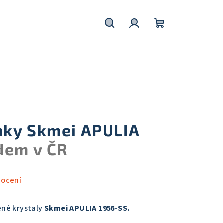
Hledat
Přihlášení
Nákupní
košík
nky Skmei APULIA
dem v ČR
nocení
né krystaly
Skmei APULIA 1956-SS.