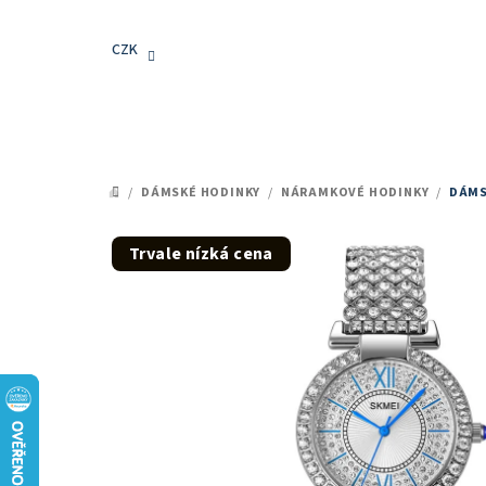
Přejít
na
CZK
obsah
/
DÁMSKÉ HODINKY
/
NÁRAMKOVÉ HODINKY
/
DÁMS
DOMŮ
Trvale nízká cena