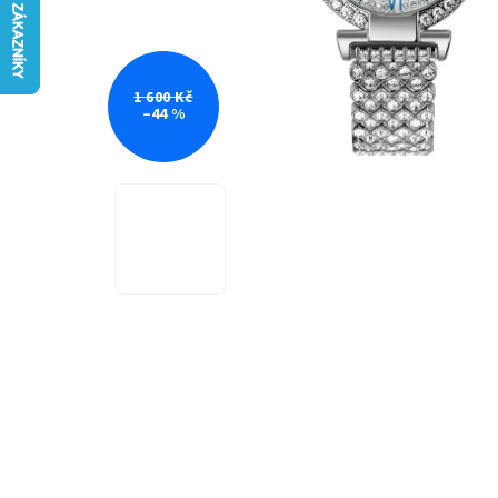
1 600 Kč
–44 %