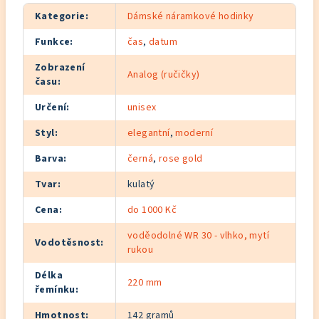
Kategorie
:
Dámské náramkové hodinky
Funkce
:
čas
,
datum
Zobrazení
Analog (ručičky)
času
:
Určení
:
unisex
Styl
:
elegantní
,
moderní
Barva
:
černá
,
rose gold
Tvar
:
kulatý
Cena
:
do 1000 Kč
voděodolné WR 30 - vlhko, mytí
Vodotěsnost
:
rukou
Délka
220 mm
řemínku
:
Hmotnost
:
142 gramů