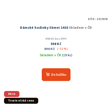
KÓD:
1410SW
Dámské hodinky Skmei 1410
Skladem v ČR
494 Kč bez DPH
598 Kč
890 Kč
(–32 %)
Skladem v ČR
(19 ks)
Do košíku
Akce
Trvale nízká cena