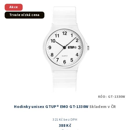
z
5
Akce
hvězdiček.
Trvale nízká cena
KÓD:
GT-1330W
Hodinky unisex GTUP® EMO GT-1330W
Skladem v ČR
321 Kč bez DPH
388 Kč