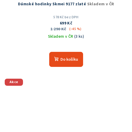
Dámské hodinky Skmei 9177 zlaté
Skladem v ČR
578 Kč bez DPH
699 Kč
1 290 Kč
(–45 %)
Skladem v ČR
(3 ks)
Průměrné
hodnocení
produktu
Do košíku
je
5,0
z
5
Akce
hvězdiček.