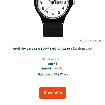
KÓD:
GT-1330B
Hodinky unisex GTUP® EMO GT-1330
Skladem v ČR
321 Kč bez DPH
388 Kč
699 Kč
(–44 %)
Skladem v ČR
(97 ks)
Průměrné
hodnocení
produktu
Do košíku
je
5,0