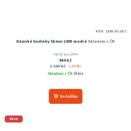
KÓD:
1805-BLUE2
Dámské hodinky Skmei 1805 modré
Skladem v ČR
743 Kč bez DPH
899 Kč
1 299 Kč
(–30 %)
Skladem v ČR
(9 ks)
Průměrné
hodnocení
produktu
Do košíku
je
5,0
z
5
Akce
hvězdiček.