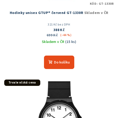
KÓD:
GT-1330R
Hodinky unisex GTUP® červené GT-1330R
Skladem v ČR
321 Kč bez DPH
388 Kč
699 Kč
(–44 %)
Skladem v ČR
(15 ks)
Do košíku
Trvale nízká cena