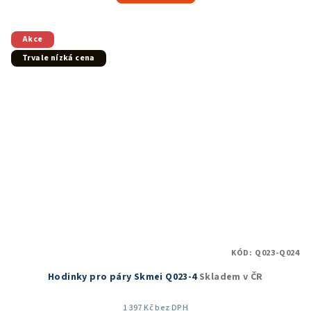
5,0
z
5
Akce
hvězdiček.
Trvale nízká cena
KÓD:
Q023-Q024
Hodinky pro páry Skmei Q023-4
Skladem v ČR
1 397 Kč bez DPH