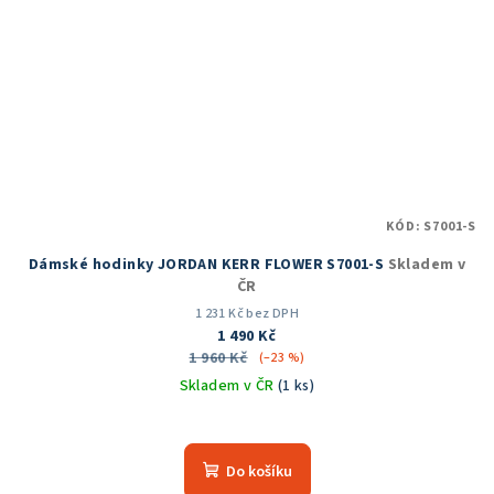
KÓD:
S7001-S
Dámské hodinky JORDAN KERR FLOWER S7001-S
Skladem v
ČR
1 231 Kč bez DPH
1 490 Kč
1 960 Kč
(–23 %)
Skladem v ČR
(1 ks)
Průměrné
hodnocení
produktu
Do košíku
je