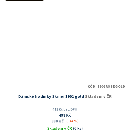
hvězdiček.
KÓD:
1901ROSEGOLD
Dámské hodinky Skmei 1901 gold
Skladem v ČR
412 Kč bez DPH
498 Kč
890 Kč
(–44 %)
Skladem v ČR
(6 ks)