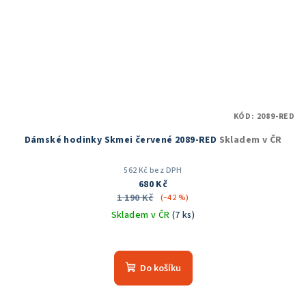
KÓD:
2089-RED
Dámské hodinky Skmei červené 2089-RED
Skladem v ČR
562 Kč bez DPH
680 Kč
1 190 Kč
(–42 %)
Skladem v ČR
(7 ks)
Průměrné
hodnocení
produktu
Do košíku
je
5,0
z