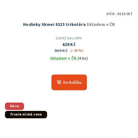
KÓD:
9133-WT
Hodinky Skmei 9133 trikolóra
Skladem v ČR
519 Kč bez DPH
628 Kč
860 Kč
(–26 %)
Skladem v ČR
(4 ks)
Průměrné
hodnocení
produktu
Do košíku
je
5,0
z
5
Akce
hvězdiček.
Trvale nízká cena