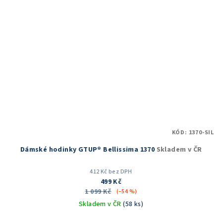
KÓD:
1370-SIL
Dámské hodinky GTUP® Bellissima 1370
Skladem v ČR
412 Kč bez DPH
499 Kč
1 099 Kč
(–54 %)
Skladem v ČR
(58 ks)
Průměrné