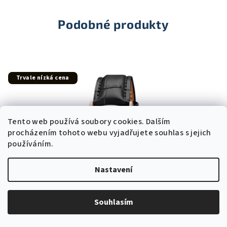
5
hvězdiček.
Podobné produkty
Trvale nízká cena
Tento web používá soubory cookies. Dalším
procházením tohoto webu vyjadřujete souhlas s jejich
používáním.
Nastavení
Souhlasím