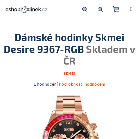
Přejít
na
obsah
Nákupní
Hledat
Přihlášení
Dámské hodinky Skmei
košík
Desire 9367-RGB
Skladem v
ČR
SKMEI
Průměrné
1 hodnocení
Podrobnosti hodnocení
hodnocení
produktu
je
5,0
z
5
hvězdiček.