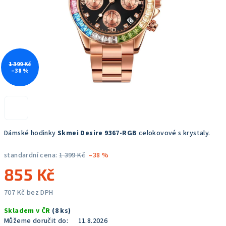
1 399 Kč
–38 %
Dámské hodinky
Skmei Desire 9367-RGB
celokovové s krystaly.
standardní cena:
1 399 Kč
–38 %
855 Kč
707 Kč bez DPH
Měrná
Skladem v ČR
(8 ks)
cena:
Můžeme doručit do:
11.8.2026