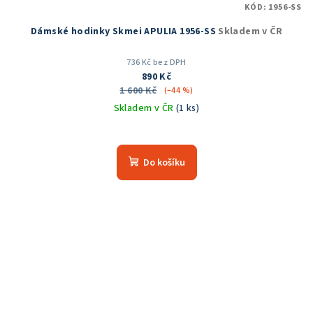
KÓD:
1956-SS
Dámské hodinky Skmei APULIA 1956-SS
Skladem v ČR
736 Kč bez DPH
890 Kč
1 600 Kč
(–44 %)
Skladem v ČR
(1 ks)
Průměrné
hodnocení
produktu
Do košíku
je
5,0
z
5
hvězdiček.