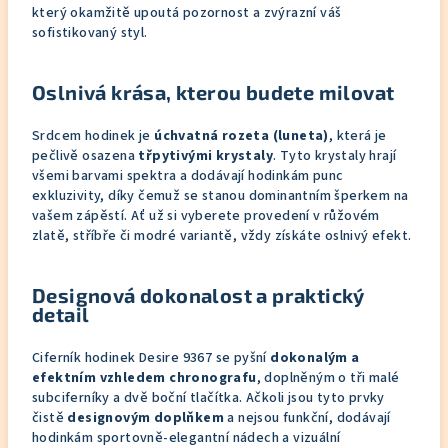
který okamžitě upoutá pozornost a zvýrazní váš
sofistikovaný styl.
Oslnivá krása, kterou budete milovat
Srdcem hodinek je
úchvatná rozeta (luneta)
, která je
pečlivě osazena
třpytivými krystaly
. Tyto krystaly hrají
všemi barvami spektra a dodávají hodinkám punc
exkluzivity, díky čemuž se stanou dominantním šperkem na
vašem zápěstí. Ať už si vyberete provedení v růžovém
zlatě, stříbře či modré variantě, vždy získáte oslnivý efekt.
Designová dokonalost a praktický
detail
Ciferník hodinek Desire 9367 se pyšní
dokonalým a
efektním vzhledem chronografu
, doplněným o tři malé
subciferníky a dvě boční tlačítka. Ačkoli jsou tyto prvky
čistě
designovým doplňkem
a nejsou funkční, dodávají
hodinkám sportovně-elegantní nádech a vizuální