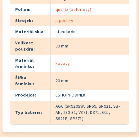
Pohon
:
quartz (bateriový)
Strojek
:
japonský
Materiál skla
:
standardní
Velikost
39 mm
pouzdra
:
Materiál
kovový
řemínku
:
Šířka
20 mm
řemínku
:
Prodejce
:
ESHOPHODINEK
AG6 (SR920SW, SR69, SR921, SB-
Typ baterie
:
AN, 280-31, V371, D371, 605,
S921E, GP371)