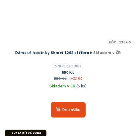
KÓD:
1262-S
Dámské hodinky Skmei 1262 stříbrné
Skladem v ČR
570 Kč bez DPH
690 Kč
890 Kč
(–22 %)
Skladem v ČR
(5 ks)
Průměrné
hodnocení
produktu
Do košíku
je
5,0
z
5
Trvale nízká cena