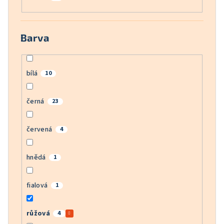
Barva
bílá
10
černá
23
červená
4
hnědá
1
fialová
1
růžová
4