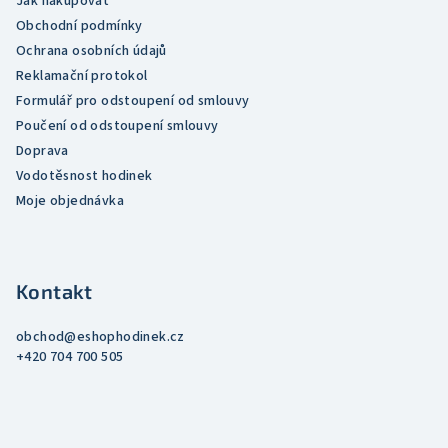
Jak nakupovat
v
Obchodní podmínky
ý
Ochrana osobních údajů
p
Reklamační protokol
i
Formulář pro odstoupení od smlouvy
s
Poučení od odstoupení smlouvy
u
Doprava
Vodotěsnost hodinek
Moje objednávka
Kontakt
obchod
@
eshophodinek.cz
+420 704 700 505