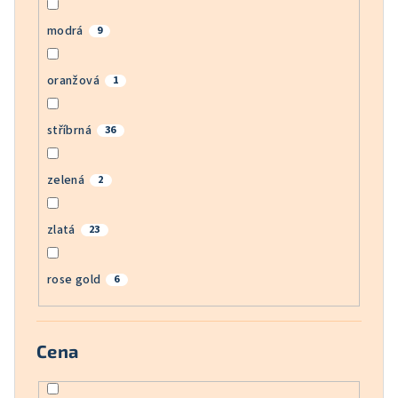
modrá
9
oranžová
1
stříbrná
36
zelená
2
zlatá
23
rose gold
6
Cena