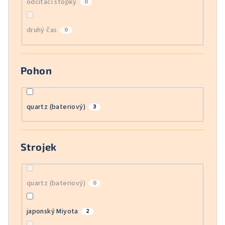
odčítací stopky
0
druhý čas
0
Pohon
quartz (bateriový)
3
Strojek
quartz (bateriový)
0
japonský Miyota
2