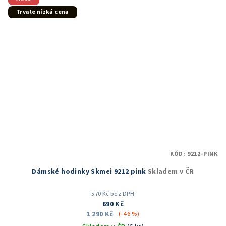
hvězdiček.
Trvale nízká cena
KÓD:
9212-PINK
Dámské hodinky Skmei 9212 pink
Skladem v ČR
570 Kč bez DPH
690 Kč
1 290 Kč
(–46 %)