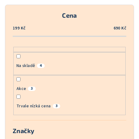
r
o
Cena
d
u
199
Kč
690
Kč
k
t
ů
Na skladě
4
Akce
3
Trvale nízká cena
3
Značky