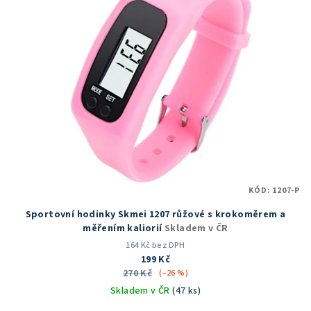
p
i
s
p
r
o
d
u
k
t
KÓD:
1207-P
ů
Sportovní hodinky Skmei 1207 růžové s krokoměrem a
měřením kaliorií
Skladem v ČR
164 Kč bez DPH
199 Kč
270 Kč
(–26 %)
Skladem v ČR
(47 ks)