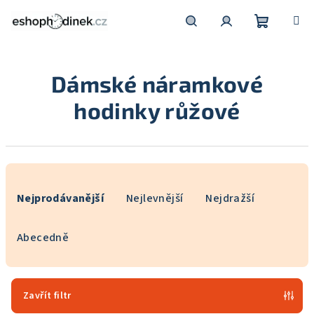
Přejít
na
obsah
Nákupní
Hledat
Přihlášení
Dámské náramkové
košík
hodinky růžové
Ř
a
Nejprodávanější
Nejlevnější
Nejdražší
z
e
Abecedně
n
í
p
Zavřít filtr