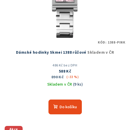
KÓD:
1388-PINK
Dámské hodinky Skmei 1388 růžové
Skladem v ČR
486 Kč bez DPH
588 Kč
890 Kč
(–33 %)
Skladem v ČR
(9 ks)
Průměrné
hodnocení
produktu
Do košíku
je
5,0
z
5
Akce