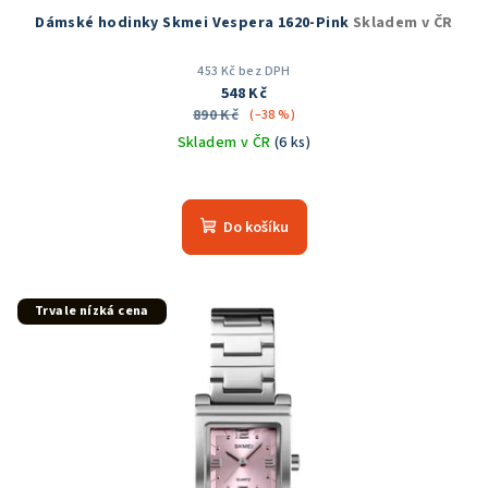
Dámské hodinky Skmei Vespera 1620-Pink
Skladem v ČR
453 Kč bez DPH
548 Kč
890 Kč
(–38 %)
Skladem v ČR
(6 ks)
Průměrné
hodnocení
produktu
Do košíku
je
5,0
z
5
Trvale nízká cena
hvězdiček.