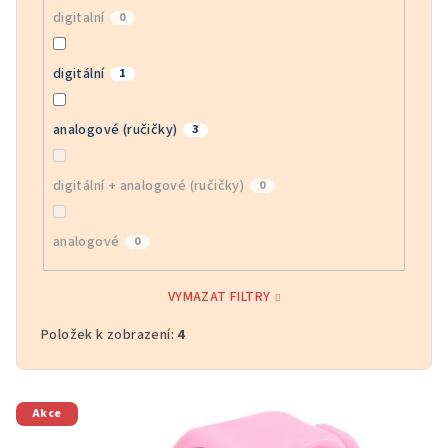
digitalní
0
digitální
1
analogové (ručičky)
3
digitální + analogové (ručičky)
0
analogové
0
VYMAZAT FILTRY
Položek k zobrazení:
4
V
Akce
ý