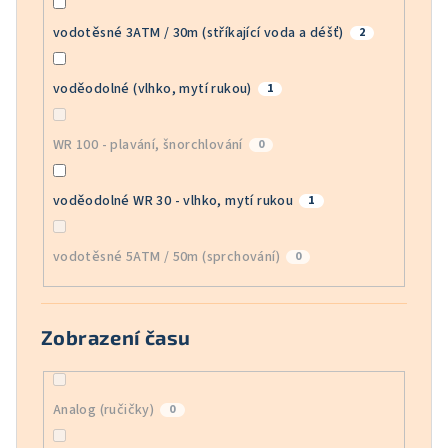
vodotěsné 3ATM / 30m (stříkající voda a déšť)
2
voděodolné (vlhko, mytí rukou)
1
WR 100 - plavání, šnorchlování
0
voděodolné WR 30 - vlhko, mytí rukou
1
vodotěsné 5ATM / 50m (sprchování)
0
Zobrazení času
Analog (ručičky)
0