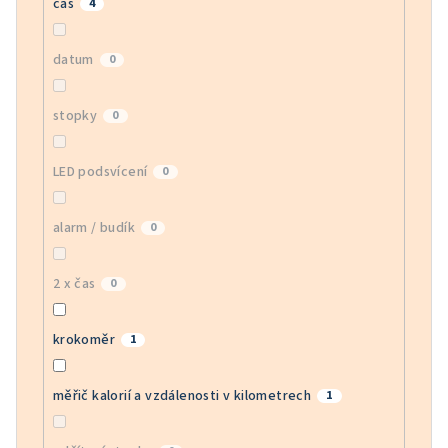
čas
4
datum
0
stopky
0
LED podsvícení
0
alarm / budík
0
2 x čas
0
krokoměr
1
měřič kalorií a vzdálenosti v kilometrech
1