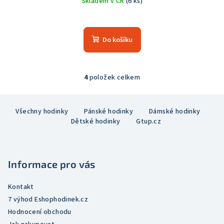
Skladem v ČR
(6 ks)
Průměrné
hodnocení
produktu
Do košíku
je
5,0
z
5
4
položek celkem
O
hvězdiček.
v
Z
l
Všechny hodinky
Pánské hodinky
Dámské hodinky
á
á
Dětské hodinky
Gtup.cz
p
d
a
a
c
t
í
Informace pro vás
í
p
r
Kontakt
v
7 výhod Eshophodinek.cz
k
Hodnocení obchodu
y