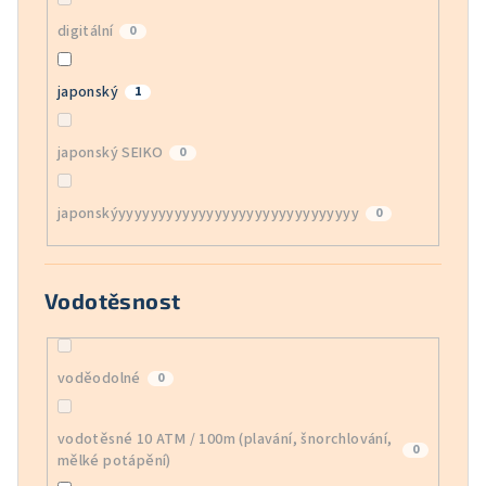
digitální
0
japonský
1
japonský SEIKO
0
japonskýyyyyyyyyyyyyyyyyyyyyyyyyyyyyyy
0
Vodotěsnost
voděodolné
0
vodotěsné 10 ATM / 100m (plavání, šnorchlování,
0
mělké potápění)