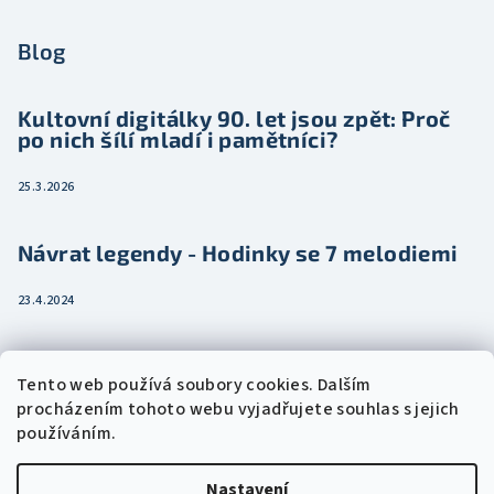
Blog
Kultovní digitálky 90. let jsou zpět: Proč
po nich šílí mladí i pamětníci?
25.3.2026
Návrat legendy - Hodinky se 7 melodiemi
23.4.2024
Jak vybrat dámské hodinky pro ženu třeba
Tento web používá soubory cookies. Dalším
jako dárek
procházením tohoto webu vyjadřujete souhlas s jejich
používáním.
15.2.2024
Nastavení