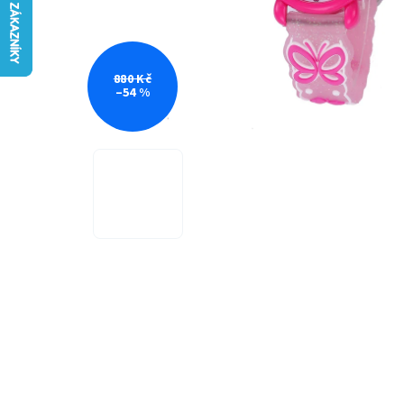
880 Kč
–54 %