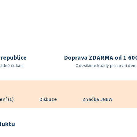
republice
Doprava ZDARMA od 1 60
žádné čekání.
Odesíláme každý pracovní den
ní (1)
Diskuze
Značka
JNEW
duktu