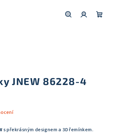
Hledat
Přihlášení
Nákupní
košík
ky JNEW 86228-4
nocení
W
s překrásným designem a 3D řemínkem.