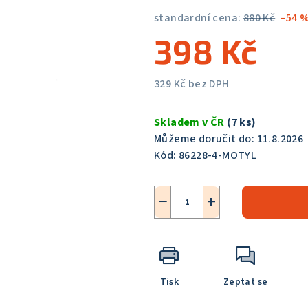
5,0
standardní cena:
880 Kč
–54 
z
398 Kč
5
hvězdiček.
329 Kč bez DPH
Měrná
cena:
Skladem v ČR
(7 ks)
Můžeme doručit do:
11.8.2026
Kód:
86228-4-MOTYL
−
+
Tisk
Zeptat se