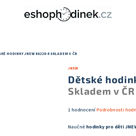
KÉ HODINKY JNEW 86228-4
SKLADEM V ČR
JNEW
Dětské hodin
Skladem v ČR
Průměrné
1 hodnocení
Podrobnosti hod
hodnocení
produktu
Naučné
hodinky pro děti JNE
je