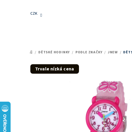
Přejít
na
CZK
obsah
/
DĚTSKÉ HODINKY
/
PODLE ZNAČKY
/
JNEW
/
DĚTS
DOMŮ
Trvale nízká cena