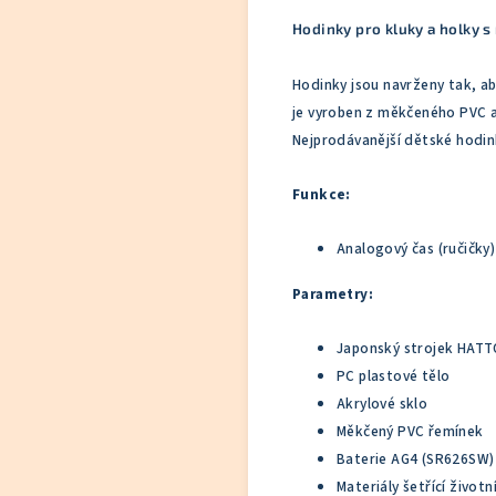
Hodinky pro kluky a holky 
Hodinky jsou navrženy tak, ab
je vyroben z měkčeného PVC a 
Nejprodávanější dětské hodinky
Funkce:
Analogový čas (ručičky)
Parametry:
Japonský strojek HATT
PC plastové tělo
Akrylové sklo
Měkčený PVC řemínek
Baterie AG4 (SR626SW)
Materiály šetřící životn