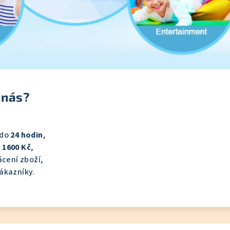
 nás?
 do
24 hodin
,
 1600 Kč
,
cení zboží,
ákazníky.