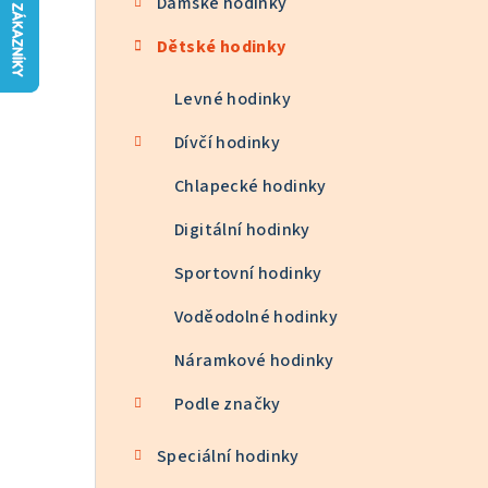
Dámské hodinky
n
Dětské hodinky
n
í
Levné hodinky
p
Dívčí hodinky
a
Chlapecké hodinky
n
Digitální hodinky
e
Sportovní hodinky
l
Voděodolné hodinky
Náramkové hodinky
Podle značky
Speciální hodinky