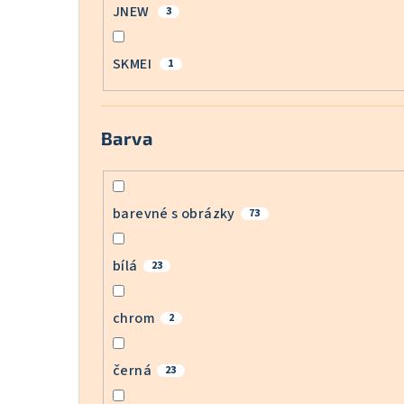
JNEW
3
SKMEI
1
Barva
barevné s obrázky
73
bílá
23
chrom
2
černá
23