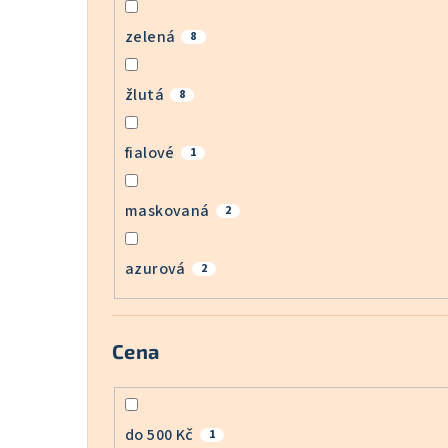
zelená
8
žlutá
8
fialové
1
maskovaná
2
azurová
2
Cena
do 500 Kč
1