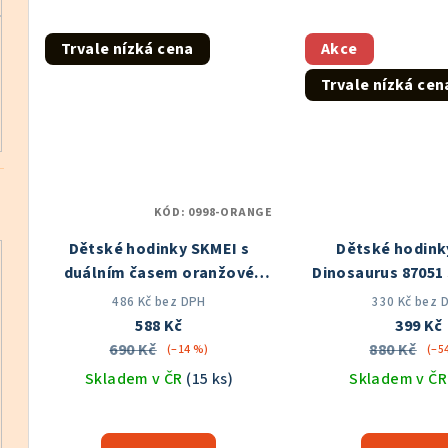
ů
5,0
z
Trvale nízká cena
Akce
5
Trvale nízká cen
hvě
KÓD:
0998-ORANGE
Dětské hodinky SKMEI s
Dětské hodin
duálním časem oranžové
Dinosaurus 87051
SK0998OR
Skladem v ČR
ČR
486 Kč bez DPH
330 Kč bez 
588 Kč
399 Kč
690 Kč
880 Kč
(–14 %)
(–5
Skladem v ČR
(15 ks)
Skladem v Č
Průměrné
Prů
hodnocení
hod