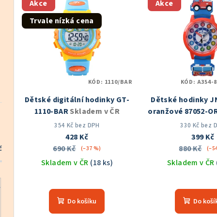
e
Akce
Akce
ý
n
Trvale nízká cena
p
í
i
p
s
r
KÓD:
1110/BAR
KÓD:
A354-
p
o
Dětské digitální hodinky GT-
Dětské hodinky J
r
d
1110-BAR
Skladem v ČR
oranžové 87052-
o
v ČR
u
354 Kč bez DPH
330 Kč bez 
428 Kč
399 Kč
d
k
690 Kč
880 Kč
č
(–37 %)
(–5
u
Skladem v ČR
(18 ks)
Skladem v ČR
t
k
Prů
ů
hod
t
Do košíku
Do koší
pro
je