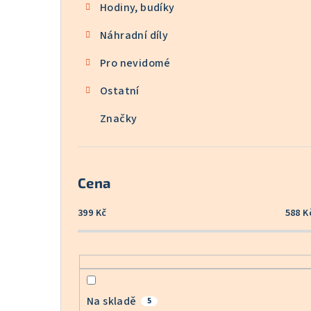
Hodiny, budíky
Náhradní díly
Pro nevidomé
Ostatní
Značky
Cena
399
Kč
588
K
Na skladě
5