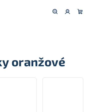
Hledat
Přihlášení
Nákupní
košík
ky oranžové