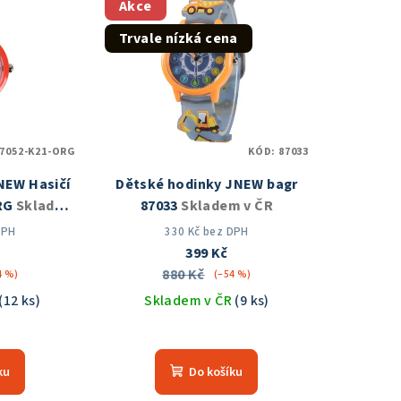
Akce
Trvale nízká cena
87052-K21-ORG
KÓD:
87033
NEW Hasičí
Dětské hodinky JNEW bagr
ORG
Skladem
87033
Skladem v ČR
DPH
330 Kč bez DPH
399 Kč
880 Kč
4 %)
(–54 %)
(12 ks)
Skladem v ČR
(9 ks)
měrné
Průměrné
nocení
hodnocení
ku
Do košíku
duktu
produktu
je