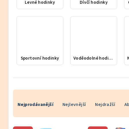
Levné hodinky
Dívčí hodinky
Sportovní hodinky
Voděodolné hodinky
Ř
Nejprodávanější
Nejlevnější
Nejdražší
A
a
z
V