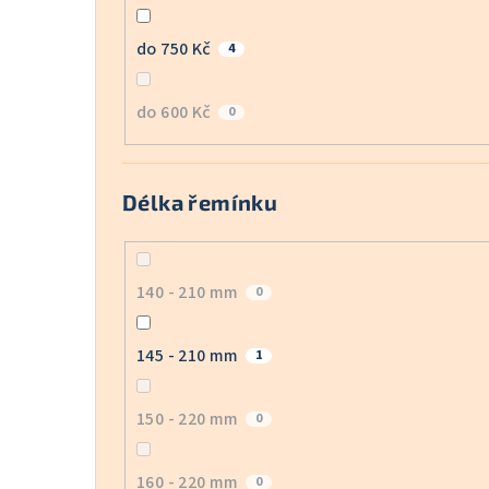
do 750 Kč
4
do 600 Kč
0
Délka řemínku
140 - 210 mm
0
145 - 210 mm
1
150 - 220 mm
0
160 - 220 mm
0