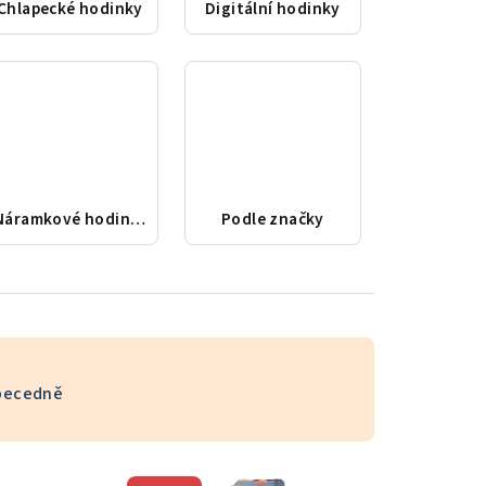
Chlapecké hodinky
Digitální hodinky
Náramkové hodinky
Podle značky
becedně