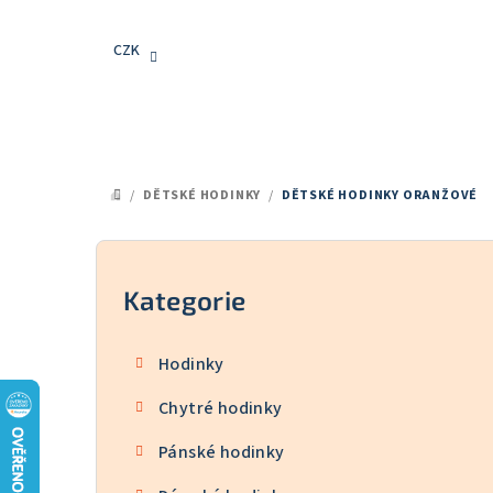
Přejít
na
CZK
obsah
/
DĚTSKÉ HODINKY
/
DĚTSKÉ HODINKY ORANŽOVÉ
DOMŮ
P
o
Kategorie
Přeskočit
kategorie
s
Hodinky
t
Chytré hodinky
r
Pánské hodinky
a