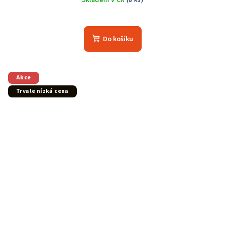
Skladem v ČR
(8 ks)
Do košíku
Akce
Trvale nízká cena