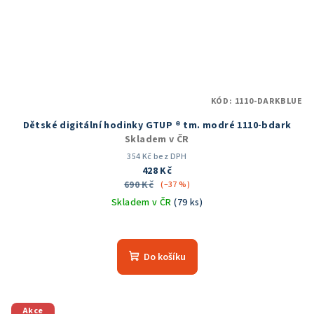
KÓD:
1110-DARKBLUE
Dětské digitální hodinky GTUP ® tm. modré 1110-bdark
Skladem v ČR
354 Kč bez DPH
428 Kč
690 Kč
(–37 %)
Skladem v ČR
(79 ks)
Do košíku
Akce