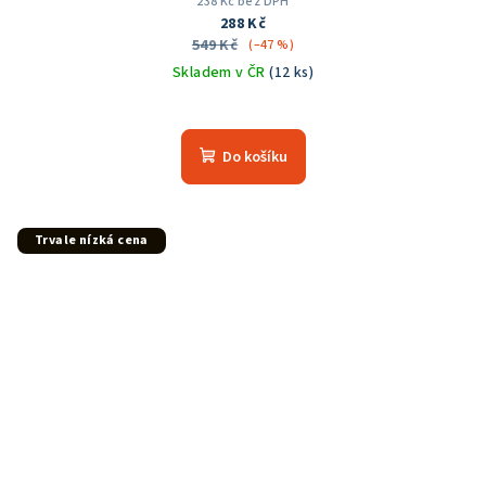
238 Kč bez DPH
288 Kč
549 Kč
(–47 %)
Skladem v ČR
(12 ks)
Do košíku
Trvale nízká cena