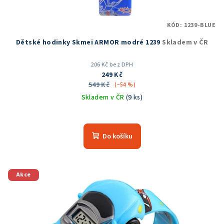
k
t
KÓD:
1239-BLUE
ů
Dětské hodinky Skmei ARMOR modré 1239
Skladem v ČR
206 Kč bez DPH
249 Kč
549 Kč
(–54 %)
Skladem v ČR
(9 ks)
Průměrné
hodnocení
produktu
Do košíku
je
5,0
z
5
Akce
hvězdiček.