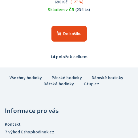
690 Kč
(–27 %)
Skladem v ČR
(234 ks)
Průměrné
hodnocení
produktu
Do košíku
je
5,0
z
5
14
položek celkem
O
hvězdiček.
v
Z
l
Všechny hodinky
Pánské hodinky
Dámské hodinky
á
á
Dětské hodinky
Gtup.cz
p
d
a
a
c
t
í
Informace pro vás
í
p
r
Kontakt
v
7 výhod Eshophodinek.cz
k