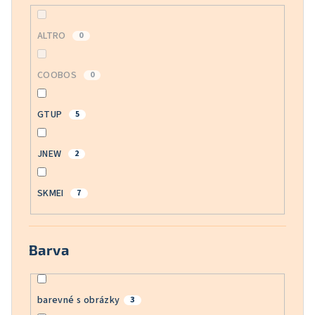
ALTRO
0
COOBOS
0
GTUP
5
JNEW
2
SKMEI
7
Barva
barevné s obrázky
3