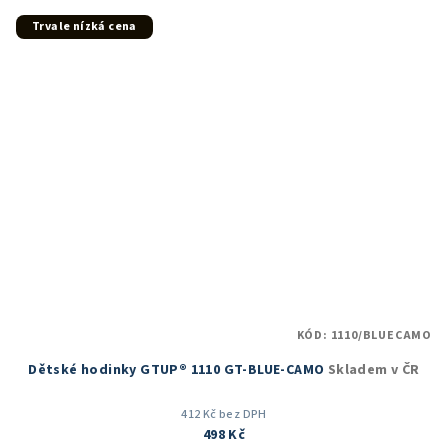
z
5
Trvale nízká cena
hvězdiček.
KÓD:
1110/BLUECAMO
Dětské hodinky GTUP® 1110 GT-BLUE-CAMO
Skladem v ČR
412 Kč bez DPH
498 Kč