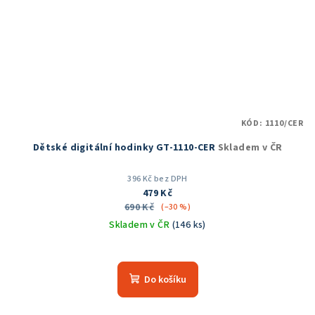
KÓD:
1110/CER
Dětské digitální hodinky GT-1110-CER
Skladem v ČR
396 Kč bez DPH
479 Kč
690 Kč
(–30 %)
Skladem v ČR
(146 ks)
Průměrné
hodnocení
produktu
Do košíku
je
4,9