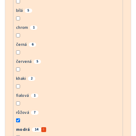
bílá
5
chrom
1
černá
6
červená
5
khaki
2
fialová
1
růžová
7
modrá
14