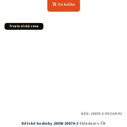
produktu
Do košíku
je
5,0
z
5
Trvale nízká cena
hvězdiček.
KÓD:
20076-2-POZAR-PL
Dětské hodinky JNEW 20076-2
Skladem v ČR