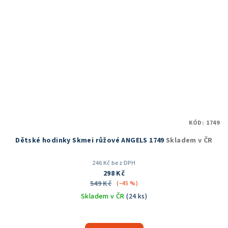
KÓD:
1749
Dětské hodinky Skmei růžové ANGELS 1749
Skladem v ČR
246 Kč bez DPH
298 Kč
549 Kč
(–45 %)
Skladem v ČR
(24 ks)
Průměrné
hodnocení