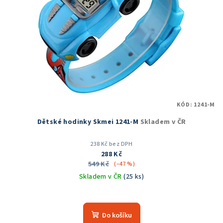
KÓD:
1241-M
Dětské hodinky Skmei 1241-M
Skladem v ČR
238 Kč bez DPH
288 Kč
549 Kč
(–47 %)
Skladem v ČR
(25 ks)
Průměrné
hodnocení
produktu
Do košíku
je