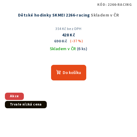
KÓD:
2266-RACING
Dětské hodinky SKMEI 2266-racing
Skladem v ČR
354 Kč bez DPH
428 Kč
690 Kč
(–37 %)
Skladem v ČR
(6 ks)
Do košíku
Akce
Trvale nízká cena