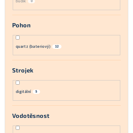
budík
0
Pohon
quartz (bateriový)
12
Strojek
digitální
5
Vodotěsnost