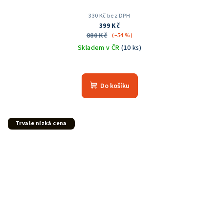
330 Kč bez DPH
399 Kč
880 Kč
(–54 %)
Skladem v ČR
(10 ks)
Do košíku
Trvale nízká cena