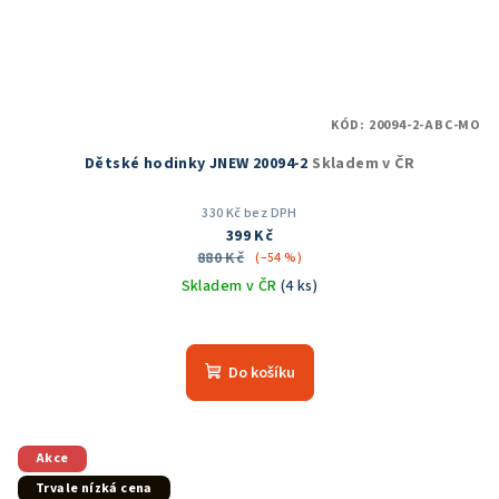
KÓD:
20094-2-ABC-MO
Dětské hodinky JNEW 20094-2
Skladem v ČR
330 Kč bez DPH
399 Kč
880 Kč
(–54 %)
Skladem v ČR
(4 ks)
Průměrné
hodnocení
produktu
Do košíku
je
5,0
z
5
Akce
hvězdiček.
Trvale nízká cena