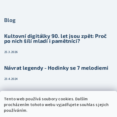
Blog
Kultovní digitálky 90. let jsou zpět: Proč
po nich šílí mladí i pamětníci?
25.3.2026
Návrat legendy - Hodinky se 7 melodiemi
23.4.2024
Jak vybrat dámské hodinky pro ženu třeba
Tento web používá soubory cookies. Dalším
jako dárek
procházením tohoto webu vyjadřujete souhlas s jejich
používáním.
15.2.2024