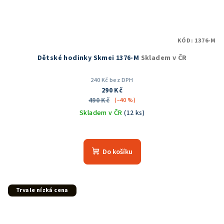
KÓD:
1376-M
Dětské hodinky Skmei 1376-M
Skladem v ČR
240 Kč bez DPH
290 Kč
490 Kč
(–40 %)
Skladem v ČR
(12 ks)
Průměrné
hodnocení
produktu
Do košíku
je
5,0
z
5
Trvale nízká cena
hvězdiček.