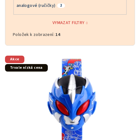
analogové (ručičky)
2
VYMAZAT FILTRY
Položek k zobrazení:
14
V
Akce
ý
Trvale nízká cena
p
i
s
p
r
o
d
u