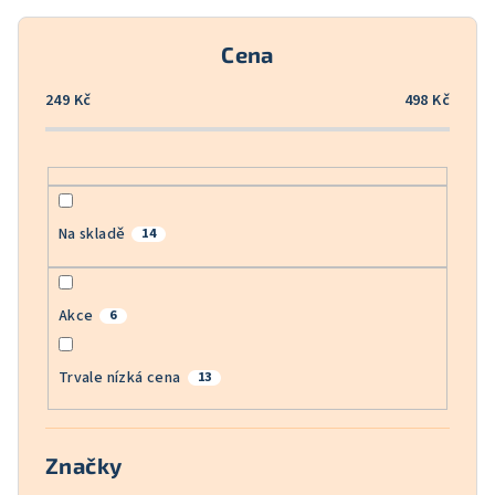
r
o
Cena
d
u
249
Kč
498
Kč
k
t
ů
Na skladě
14
Akce
6
Trvale nízká cena
13
Značky