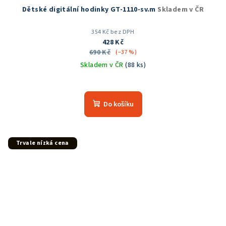
Dětské digitální hodinky GT-1110-sv.m
Skladem v ČR
354 Kč bez DPH
428 Kč
690 Kč
(–37 %)
Skladem v ČR
(88 ks)
Průměrné
hodnocení
produktu
Do košíku
je
5,0
z
5
Trvale nízká cena
hvězdiček.