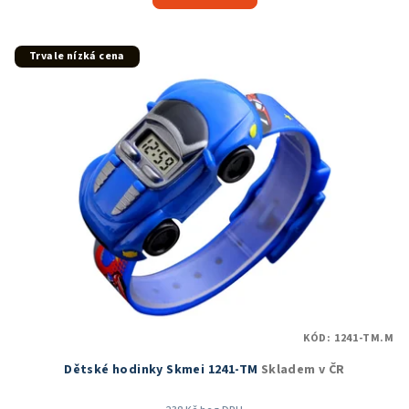
5,0
z
5
Trvale nízká cena
hvězdiček.
KÓD:
1241-TM.M
Dětské hodinky Skmei 1241-TM
Skladem v ČR