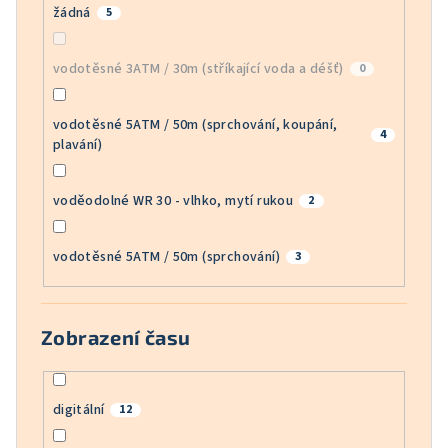
žádná
5
vodotěsné 3ATM / 30m (stříkající voda a déšť)
0
vodotěsné 5ATM / 50m (sprchování, koupání,
4
plavání)
voděodolné WR 30 - vlhko, mytí rukou
2
vodotěsné 5ATM / 50m (sprchování)
3
Zobrazení času
digitální
12