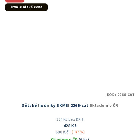
Trvale nízká cena
KÓD:
2266-CAT
Dětské hodinky SKMEI 2266-cat
Skladem v ČR
354 Kč bez DPH
428 Kč
690 Kč
(–37 %)