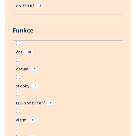
do 750 Kč
2
Funkce
čas
14
datum
7
stopky
7
LED podsvícení
7
alarm
7