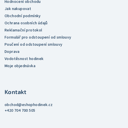
Hodnocení obchodu
y
Jak nakupovat
v
Obchodní podmínky
ý
Ochrana osobních údajů
p
Reklamační protokol
i
Formulář pro odstoupení od smlouvy
s
Poučení od odstoupení smlouvy
u
Doprava
Vodotěsnost hodinek
Moje objednávka
Kontakt
obchod
@
eshophodinek.cz
+420 704 700 505