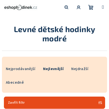
Přejít
na
obsah
Nákupní
Hledat
Přihlášení
Levné dětské hodinky
košík
modré
Ř
a
Nejprodávanější
Nejlevnější
Nejdražší
z
e
Abecedně
n
í
p
Zavřít filtr