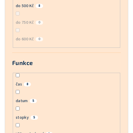
do 500 Kč
8
do 750 Kč
0
do 600 Kč
0
Funkce
čas
8
datum
5
stopky
5