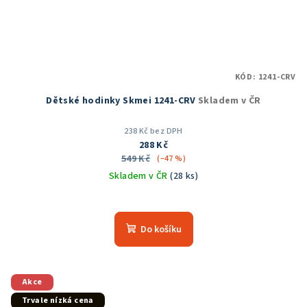
KÓD:
1241-CRV
Dětské hodinky Skmei 1241-CRV
Skladem v ČR
238 Kč bez DPH
288 Kč
549 Kč
(–47 %)
Skladem v ČR
(28 ks)
Průměrné
hodnocení
produktu
Do košíku
je
4,0
z
5
Akce
hvězdiček.
Trvale nízká cena