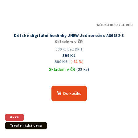
KÓD:
A86632-3-RED
Dětské digitální hodinky JNEW Jednorožec A86632-3
Skladem v ČR
330 Kč bez DPH
399 Kč
580 Kč
(–31 %)
Skladem v ČR
(22 ks)
Průměrné
hodnocení
produktu
Do košíku
je
5,0
z
5
Akce
hvězdiček.
Trvale nízká cena