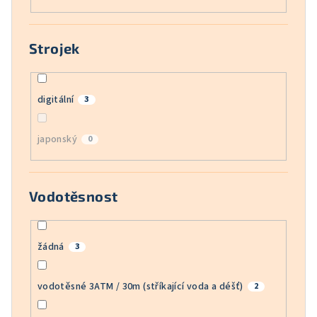
Strojek
digitální
3
japonský
0
Vodotěsnost
žádná
3
vodotěsné 3ATM / 30m (stříkající voda a déšť)
2