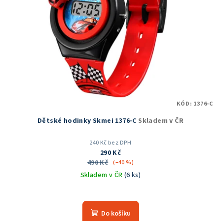
KÓD:
1376-C
Dětské hodinky Skmei 1376-C
Skladem v ČR
240 Kč bez DPH
290 Kč
490 Kč
(–40 %)
Skladem v ČR
(6 ks)
Průměrné
hodnocení
produktu
Do košíku
je