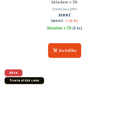
Skladem v ČR
279 Kč bez DPH
338 Kč
580 Kč
(–41 %)
Skladem v ČR
(5 ks)
Průměrné
hodnocení
produktu
Do košíku
je
5,0
z
5
Akce
hvězdiček.
Trvale nízká cena