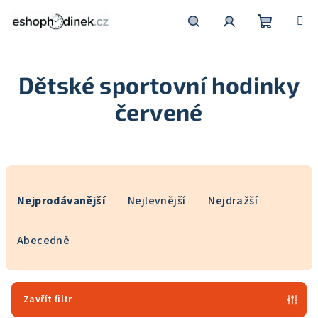
Přejít
na
obsah
Nákupní
Hledat
Přihlášení
Dětské sportovní hodinky
košík
červené
Ř
a
Nejprodávanější
Nejlevnější
Nejdražší
z
e
Abecedně
n
í
p
Zavřít filtr