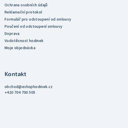
ý
Ochrana osobních údajů
p
Reklamační protokol
i
Formulář pro odstoupení od smlouvy
s
Poučení od odstoupení smlouvy
u
Doprava
Vodotěsnost hodinek
Moje objednávka
Kontakt
obchod
@
eshophodinek.cz
+420 704 700 505