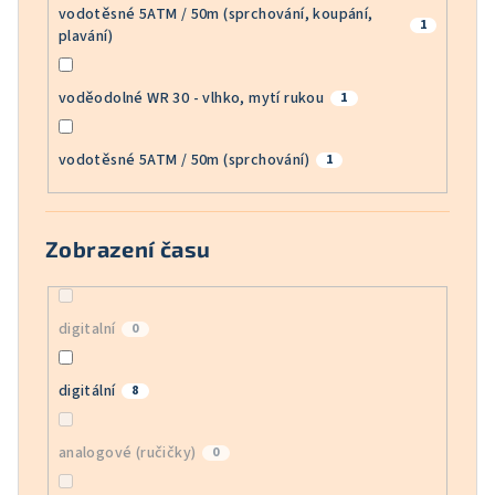
vodotěsné 5ATM / 50m (sprchování, koupání,
1
plavání)
voděodolné WR 30 - vlhko, mytí rukou
1
vodotěsné 5ATM / 50m (sprchování)
1
Zobrazení času
digitalní
0
digitální
8
analogové (ručičky)
0