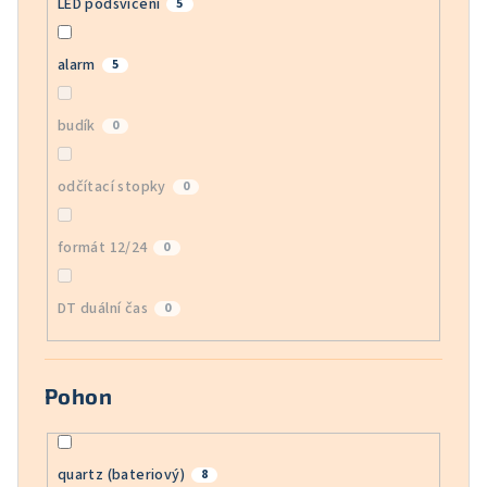
LED podsvícení
5
alarm
5
budík
0
odčítací stopky
0
formát 12/24
0
DT duální čas
0
Pohon
quartz (bateriový)
8