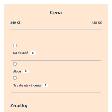
r
o
Cena
d
u
249
Kč
428
Kč
k
t
ů
Na skladě
8
Akce
6
Trvale nízká cena
8
Značky