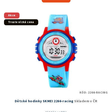
5,0
z
5
Akce
hvězdiček.
Trvale nízká cena
KÓD:
2266-RACING
Dětské hodinky SKMEI 2266-racing
Skladem v ČR