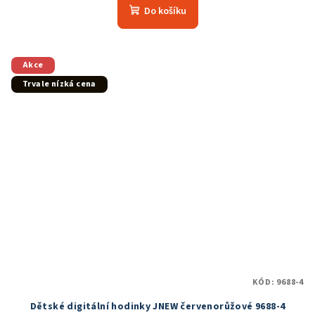
produktu
Do košíku
je
5,0
z
5
Akce
hvězdiček.
Trvale nízká cena
KÓD:
9688-4
Dětské digitální hodinky JNEW červenorůžové 9688-4