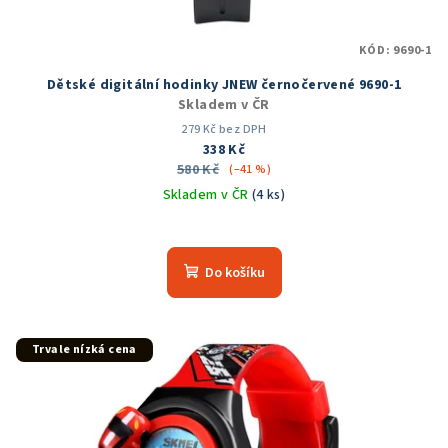
k
t
KÓD:
9690-1
ů
Dětské digitální hodinky JNEW černočervené 9690-1
Skladem v ČR
279 Kč bez DPH
338 Kč
580 Kč
(–41 %)
Skladem v ČR
(4 ks)
Průměrné
hodnocení
produktu
Do košíku
je
5,0
z
5
Trvale nízká cena
hvězdiček.