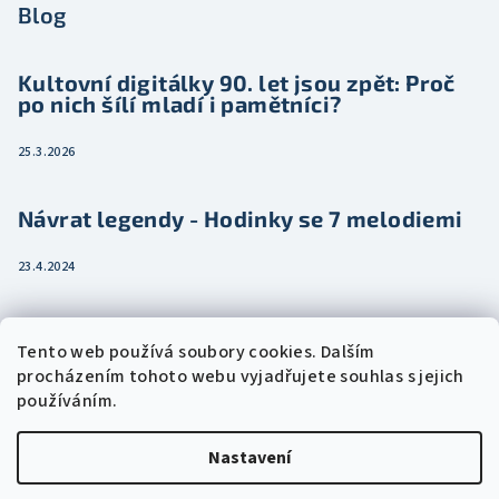
Blog
Kultovní digitálky 90. let jsou zpět: Proč
po nich šílí mladí i pamětníci?
25.3.2026
Návrat legendy - Hodinky se 7 melodiemi
23.4.2024
Jak vybrat dámské hodinky pro ženu třeba
Tento web používá soubory cookies. Dalším
jako dárek
procházením tohoto webu vyjadřujete souhlas s jejich
používáním.
15.2.2024
Nastavení
Copyright 2026
Eshophodinek.cz
. Všechna práva vyhrazena.