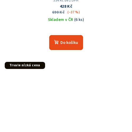
354 Kč bez DPH
428 Kč
690 Kč
(–37 %)
Skladem v ČR
(6 ks)
Do košíku
Trvale nízká cena