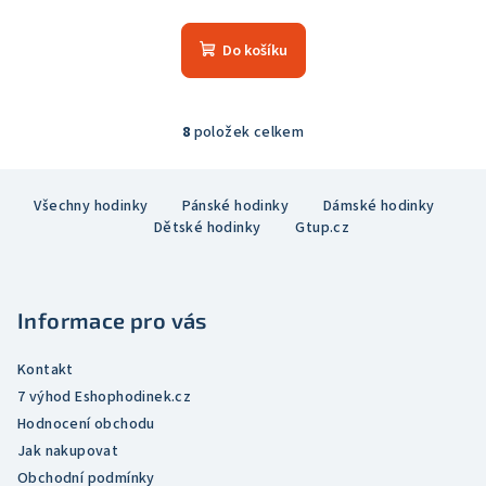
Průměrné
hodnocení
produktu
Do košíku
je
5,0
z
5
8
položek celkem
O
hvězdiček.
v
Z
l
Všechny hodinky
Pánské hodinky
Dámské hodinky
á
á
Dětské hodinky
Gtup.cz
p
d
a
a
c
t
í
Informace pro vás
í
p
r
Kontakt
v
7 výhod Eshophodinek.cz
k
Hodnocení obchodu
y
Jak nakupovat
v
Obchodní podmínky