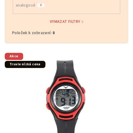
analogové
0
VYMAZAT FILTRY
Položek k zobrazení:
8
V
Akce
ý
Trvale nízká cena
p
i
s
p
r
o
d
u