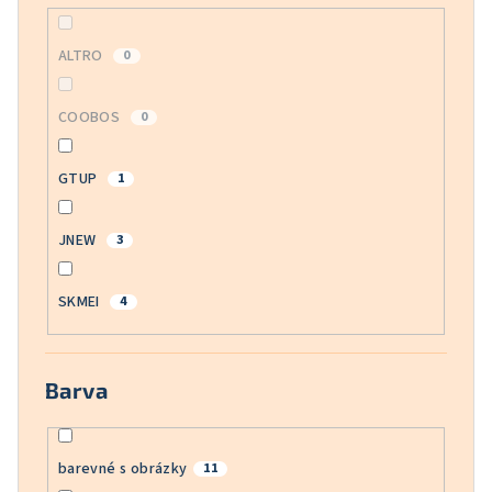
ALTRO
0
COOBOS
0
GTUP
1
JNEW
3
SKMEI
4
Barva
barevné s obrázky
11