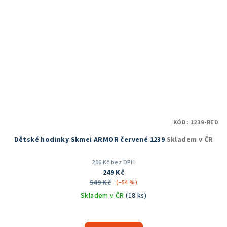
KÓD:
1239-RED
Dětské hodinky Skmei ARMOR červené 1239
Skladem v ČR
206 Kč bez DPH
249 Kč
549 Kč
(–54 %)
Skladem v ČR
(18 ks)
Průměrné
hodnocení