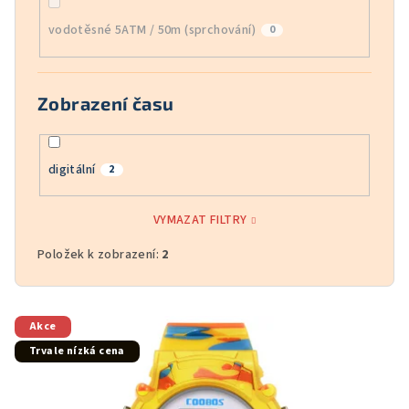
vodotěsné 5ATM / 50m (sprchování)
0
Zobrazení času
digitální
2
VYMAZAT FILTRY
Položek k zobrazení:
2
V
Akce
ý
Trvale nízká cena
p
i