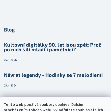
Blog
Kultovní digitálky 90. let jsou zpět: Proč
po nich šílí mladí i pamětníci?
25.3.2026
Návrat legendy - Hodinky se 7 melodiemi
23.4.2024
Jak vybrat dámské hodinky pro ženu třeba
Tento web používá soubory cookies. Dalším
jako dárek
procházením tohoto webu vyjadřujete souhlas s jejich