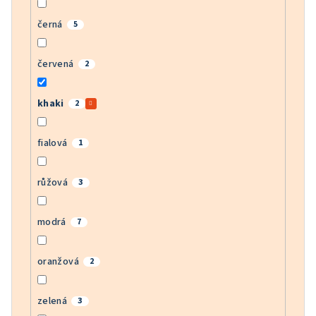
černá
5
červená
2
khaki
2
fialová
1
růžová
3
modrá
7
oranžová
2
zelená
3