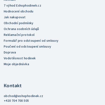
v
7 výhod Eshophodinek.cz
k
Hodnocení obchodu
y
Jak nakupovat
v
Obchodní podmínky
ý
Ochrana osobních údajů
p
Reklamační protokol
i
Formulář pro odstoupení od smlouvy
s
Poučení od odstoupení smlouvy
u
Doprava
Vodotěsnost hodinek
Moje objednávka
Kontakt
obchod
@
eshophodinek.cz
+420 704 700 505