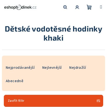
Přejít
na
obsah
Nákupní
Hledat
Přihlášení
Dětské vodotěsné hodinky
košík
khaki
Ř
a
Nejprodávanější
Nejlevnější
Nejdražší
z
e
Abecedně
n
í
p
Zavřít filtr