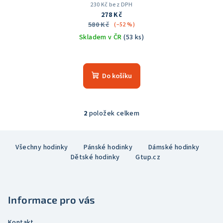
230 Kč bez DPH
278 Kč
580 Kč
(–52 %)
Skladem v ČR
(53 ks)
Průměrné
hodnocení
produktu
Do košíku
je
5,0
z
5
2
položek celkem
O
hvězdiček.
v
Z
l
Všechny hodinky
Pánské hodinky
Dámské hodinky
á
á
Dětské hodinky
Gtup.cz
p
d
a
a
c
t
í
Informace pro vás
í
p
r
Kontakt