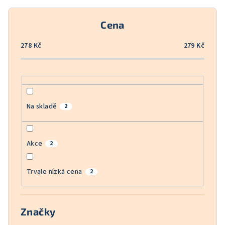
r
o
Cena
d
u
278
Kč
279
Kč
k
t
ů
Na skladě
2
Akce
2
Trvale nízká cena
2
Značky