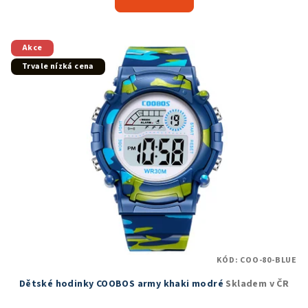
je
5,0
z
5
Akce
hvězdiček.
Trvale nízká cena
KÓD:
COO-80-BLUE
Dětské hodinky COOBOS army khaki modré
Skladem v ČR