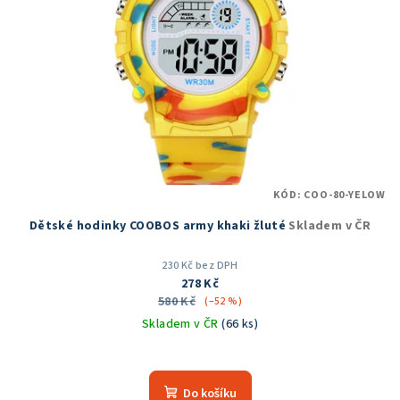
s
p
r
o
d
u
k
t
KÓD:
COO-80-YELOW
ů
Dětské hodinky COOBOS army khaki žluté
Skladem v ČR
230 Kč bez DPH
278 Kč
580 Kč
(–52 %)
Skladem v ČR
(66 ks)
Průměrné
hodnocení
produktu
Do košíku