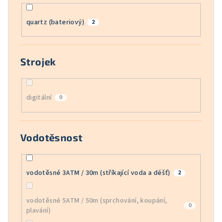
quartz (bateriový)
2
Strojek
digitální
0
Vodotěsnost
vodotěsné 3ATM / 30m (stříkající voda a déšť)
2
vodotěsné 5ATM / 50m (sprchování, koupání,
0
plavání)