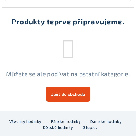
Produkty teprve připravujeme.
Můžete se ale podívat na ostatní kategorie.
Zpět do obchodu
Z
Všechny hodinky
Pánské hodinky
Dámské hodinky
á
Dětské hodinky
Gtup.cz
p