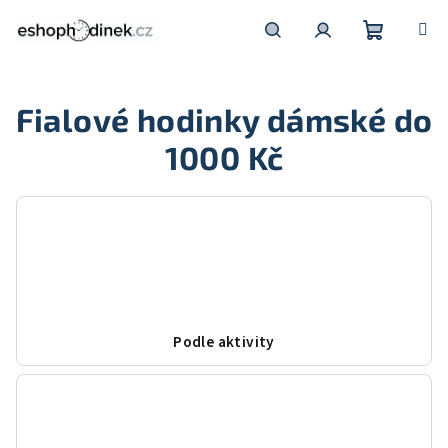
Přejít
na
obsah
Nákupní
Hledat
Přihlášení
Fialové hodinky dámské do
košík
1000 Kč
Podle aktivity