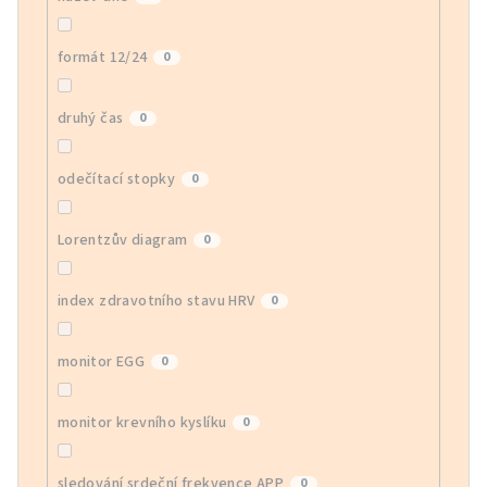
formát 12/24
0
druhý čas
0
odečítací stopky
0
Lorentzův diagram
0
index zdravotního stavu HRV
0
monitor EGG
0
monitor krevního kyslíku
0
sledování srdeční frekvence APP
0