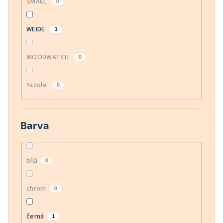
SMAEL
0
WEIDE
1
WOODWATCH
0
Yazole
0
Barva
bílá
0
chrom
0
černá
1