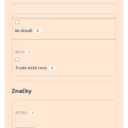
k
t
ů
Na skladě
1
Akce
0
Trvale nízká cena
1
Značky
ALTRO
0