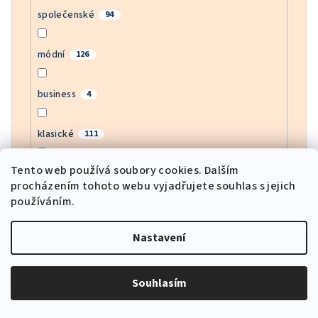
společenské
94
módní
126
business
4
klasické
111
Tento web používá soubory cookies. Dalším
bussines
4
procházením tohoto webu vyjadřujete souhlas s jejich
používáním.
moderní
142
Nastavení
army
1
Souhlasím
motorkářské
3