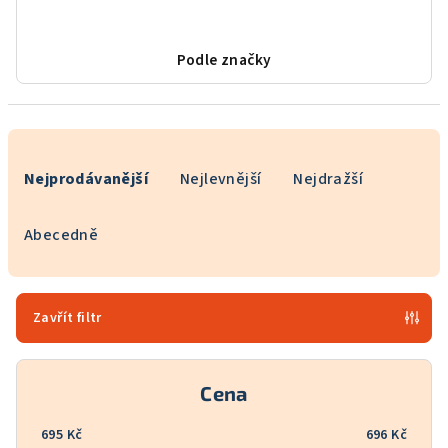
Podle značky
Ř
a
Nejprodávanější
Nejlevnější
Nejdražší
z
e
Abecedně
n
í
p
Zavřít filtr
r
o
Cena
d
u
695
Kč
696
Kč