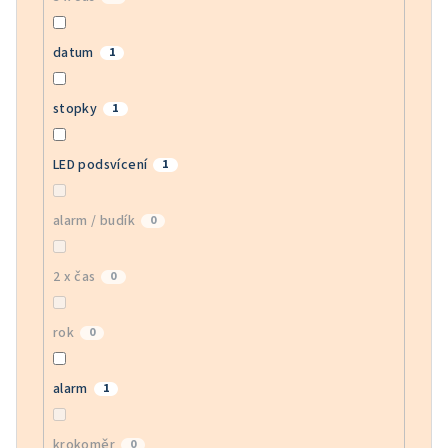
datum
1
stopky
1
LED podsvícení
1
alarm / budík
0
2 x čas
0
rok
0
alarm
1
krokoměr
0