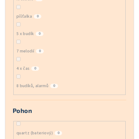
píšťalka
0
5 x budík
0
7 melodií
0
4 x čas
0
8 budíků, alarmů
0
Pohon
quartz (bateriový)
0