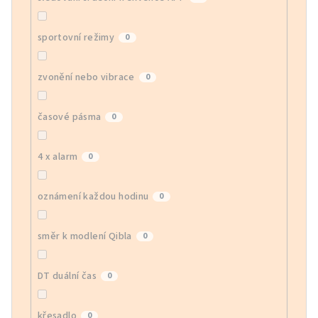
sportovní režimy
0
zvonění nebo vibrace
0
časové pásma
0
4 x alarm
0
oznámení každou hodinu
0
směr k modlení Qibla
0
DT duální čas
0
křesadlo
0