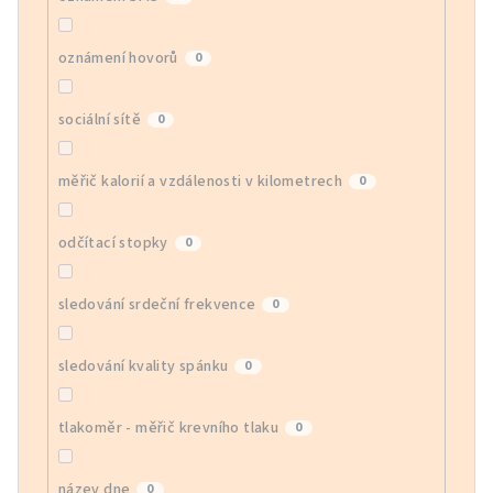
oznámení hovorů
0
sociální sítě
0
měřič kalorií a vzdálenosti v kilometrech
0
odčítací stopky
0
sledování srdeční frekvence
0
sledování kvality spánku
0
tlakoměr - měřič krevního tlaku
0
název dne
0