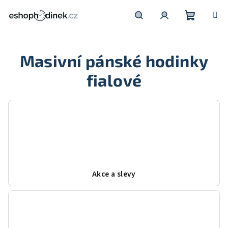
Přejít
na
obsah
Nákupní
Hledat
Přihlášení
Masivní pánské hodinky
košík
fialové
Akce a slevy