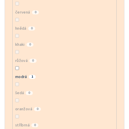
červená
0
hnědá
0
khaki
0
růžová
0
modrá
1
šedá
0
oranžová
0
stříbrná
0