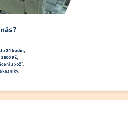
 nás?
 do
24 hodin
,
 1600 Kč
,
cení zboží,
ákazníky.