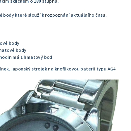
acím sklíčkem o 180 stupňů.
é body které slouží k rozpoznání aktuálního času.
tové body
hmatové body
, 11 hodin má 1 hmatový bod
nek, japonský strojek na knoflíkovou baterii typu AG4