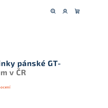
Hledat
Přihlášení
Nákupní
košík
nky pánské GT-
m v ČR
nocení