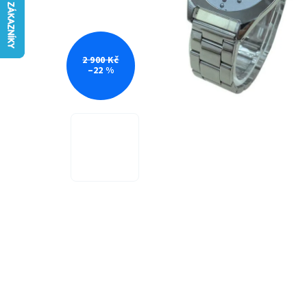
2 900 Kč
–22 %