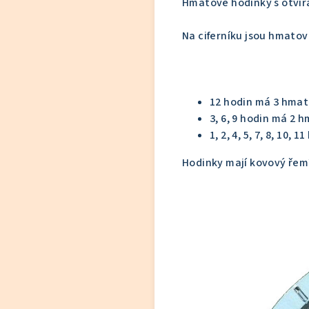
Hmatové hodinky s otvír
Na ciferníku jsou hmatov
12 hodin má 3 hma
3, 6, 9 hodin má 2 
1, 2, 4, 5, 7, 8, 10
Hodinky mají kovový řemí