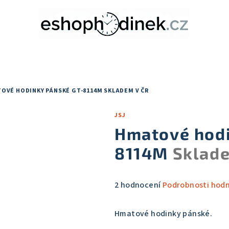
OVÉ HODINKY PÁNSKÉ GT-8114M
SKLADEM V ČR
JSJ
Hmatové hodi
8114M
Sklade
Průměrné
2 hodnocení
Podrobnosti hod
hodnocení
produktu
Hmatové hodinky pánské.
je