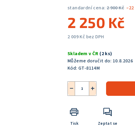
5,0
standardní cena:
2 900 Kč
–22
z
2 250 Kč
5
hvězdiček.
2 009 Kč bez DPH
Měrná
cena:
Skladem v ČR
(2 ks)
Můžeme doručit do:
10.8.2026
Kód:
GT-8114M
−
+
Tisk
Zeptat se