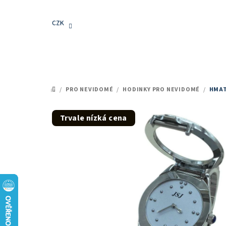
Přejít
na
CZK
obsah
/
PRO NEVIDOMÉ
/
HODINKY PRO NEVIDOMÉ
/
HMAT
DOMŮ
Trvale nízká cena