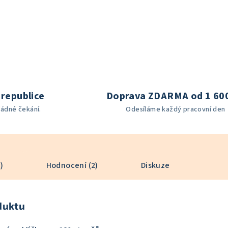
republice
Doprava ZDARMA od 1 60
žádné čekání.
Odesíláme každý pracovní den
)
Hodnocení (2)
Diskuze
duktu