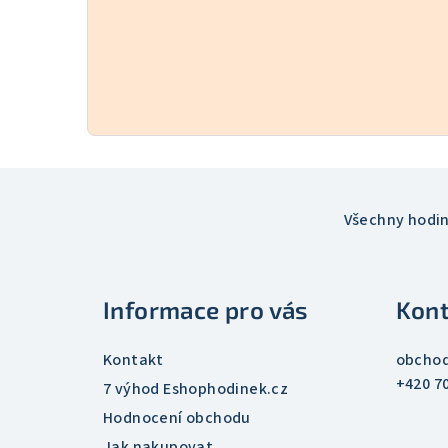
Z
á
Všechny hodi
p
a
Informace pro vás
Kont
t
Kontakt
obcho
í
+420 7
7 výhod Eshophodinek.cz
Hodnocení obchodu
Jak nakupovat