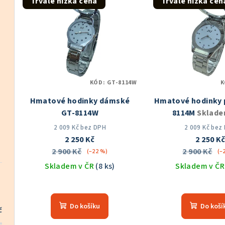
Trvale nízká cena
Trvale nízká cen
ý
n
p
í
i
p
s
r
KÓD:
GT-8114W
K
p
o
Hmatové hodinky dámské
Hmatové hodinky 
r
d
GT-8114W
8114M
Sklade
o
u
2 009 Kč bez DPH
2 009 Kč bez
2 250 Kč
2 250 K
d
k
2 900 Kč
2 900 Kč
(–22 %)
(–
u
Skladem v ČR
(8 ks)
Skladem v Č
t
k
Průměrné
Prů
ů
hodnocení
hod
t
Do košíku
Do koší
produktu
pro
č
ů
je
je