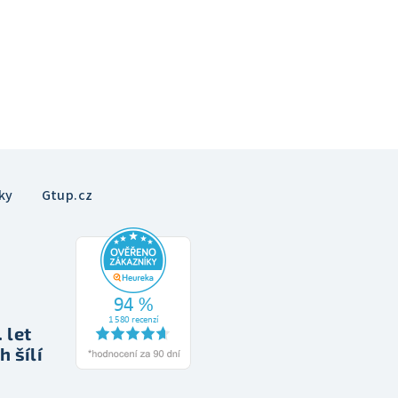
ky
Gtup.cz
 let
h šílí