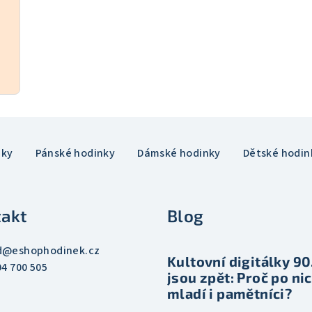
nky
Pánské hodinky
Dámské hodinky
Dětské hodin
akt
Blog
d
@
eshophodinek.cz
Kultovní digitálky 90.
04 700 505
jsou zpět: Proč po nic
mladí i pamětníci?