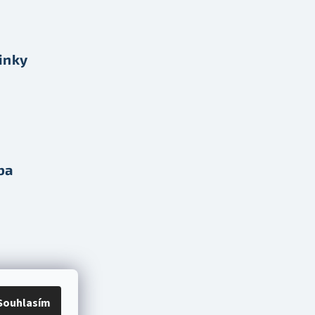
inky
ba
Souhlasím