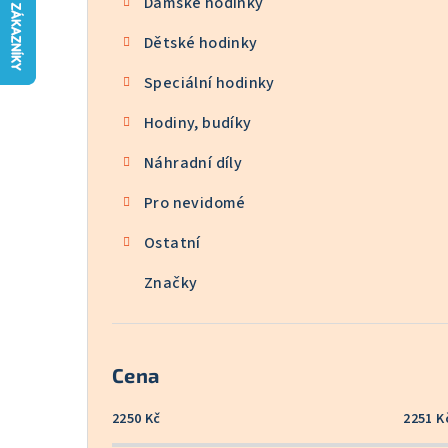
Dámské hodinky
n
Dětské hodinky
n
Speciální hodinky
í
p
Hodiny, budíky
a
Náhradní díly
n
Pro nevidomé
e
Ostatní
l
Značky
Cena
2250
Kč
2251
K