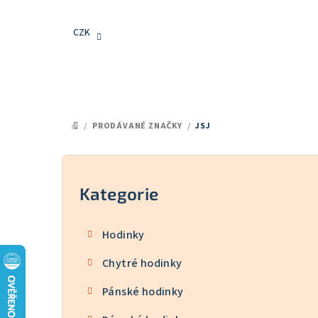
Přejít
na
CZK
obsah
/
PRODÁVANÉ ZNAČKY
/
JSJ
DOMŮ
P
o
Kategorie
Přeskočit
kategorie
s
Hodinky
t
Chytré hodinky
r
Pánské hodinky
a