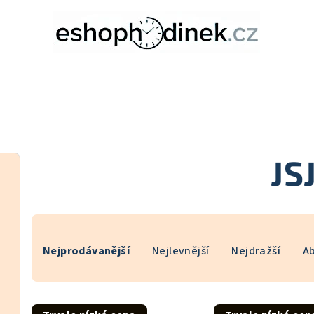
JS
Ř
Nejprodávanější
Nejlevnější
Nejdražší
A
a
z
V
e