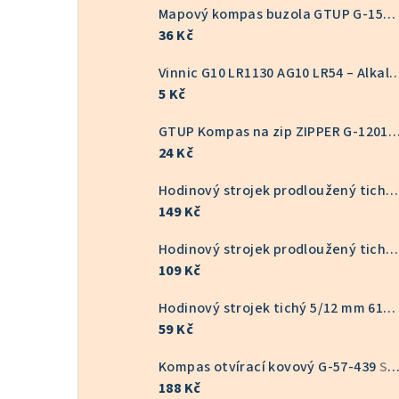
Mapový kompas buzola GTUP G-1551
36 Kč
Vinnic G10 LR1130 AG10 LR54 – Alkalická knoflíkov
5 Kč
GTUP Kompas na zip ZIPPER G-
24 Kč
Hodinový strojek prodloužený tichý 16/22 mm 6168S
149 Kč
Hodinový strojek prodloužený tichý KOV 9/16 mm 6168S
109 Kč
Hodinový strojek tichý 5/12 mm 6168S
59 Kč
Kompas otvírací kovový G-57-439
Skladem v ČR
188 Kč