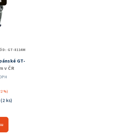
a
ÓD:
GT-8114M
pánské GT-
m v ČR
 DPH
č
22 %)
R
(2 ks)
měrné
nocení
ku
duktu