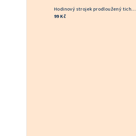
Hodinový strojek prodloužený tichý 9/16 mm 6168S
99 Kč