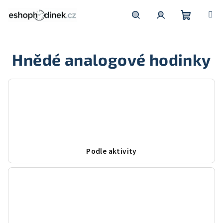
Přejít
na
obsah
Nákupní
Hledat
Přihlášení
Hnědé analogové hodinky
košík
Podle aktivity