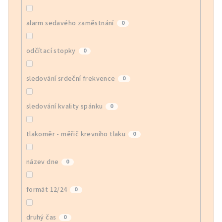
alarm sedavého zaměstnání
0
odčítací stopky
0
sledování srdeční frekvence
0
sledování kvality spánku
0
tlakoměr - měřič krevního tlaku
0
název dne
0
formát 12/24
0
druhý čas
0