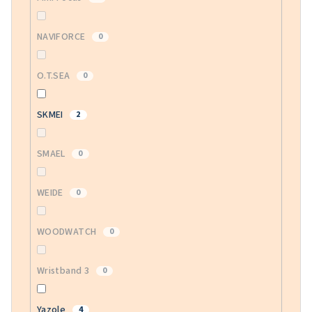
NAVIFORCE
0
O.T.SEA
0
SKMEI
2
SMAEL
0
WEIDE
0
WOODWATCH
0
Wristband 3
0
Yazole
4