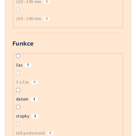
120 - 195 mm
0
150 - 190 mm
0
Funkce
čas
7
3 x čas
0
datum
2
stopky
1
LED podsvícení
0