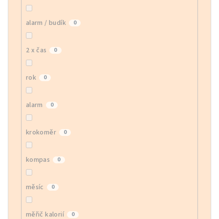
alarm / budík
0
2 x čas
0
rok
0
alarm
0
krokoměr
0
kompas
0
měsíc
0
měřič kalorií
0