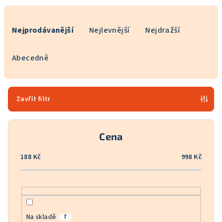
Ř
a
Nejprodávanější
Nejlevnější
Nejdražší
z
e
Abecedně
n
í
p
Zavřít filtr
r
o
Cena
d
u
188
Kč
998
Kč
k
t
ů
Na skladě
7