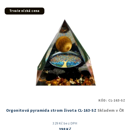
Trvale nízká cena
KÓD:
CL-163-SZ
Orgonitová pyramida strom života CL-163-SZ
Skladem v ČR
329 Kč bez DPH
398 Kč