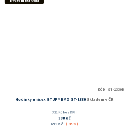
5
Trvale nízká cena
hvězdiček.
KÓD:
GT-1330B
Hodinky unisex GTUP® EMO GT-1330
Skladem v ČR
321 Kč bez DPH
388 Kč
699 Kč
(–44 %)