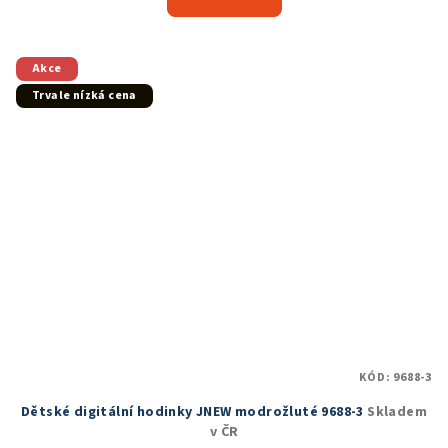
je
5,0
z
5
Akce
hvězdiček.
Trvale nízká cena
KÓD:
9688-3
Dětské digitální hodinky JNEW modrožluté 9688-3
Skladem
v ČR