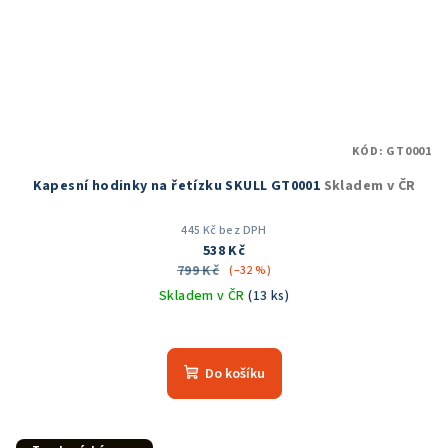
KÓD:
GT0001
Kapesní hodinky na řetízku SKULL GT0001
Skladem v ČR
445 Kč bez DPH
538 Kč
799 Kč
(–32 %)
Skladem v ČR
(13 ks)
Průměrné
hodnocení
produktu
Do košíku
je
5,0
z