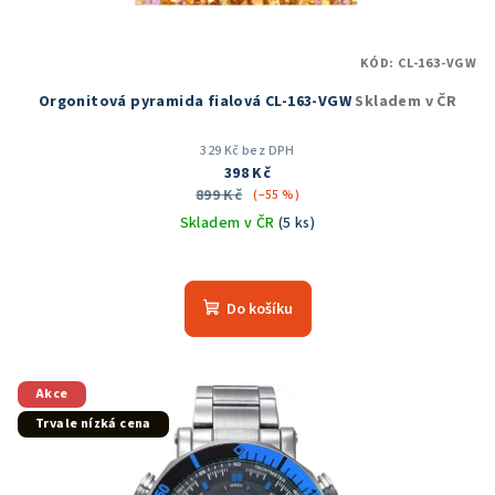
KÓD:
CL-163-VGW
Orgonitová pyramida fialová CL-163-VGW
Skladem v ČR
329 Kč bez DPH
398 Kč
899 Kč
(–55 %)
Skladem v ČR
(5 ks)
Průměrné
hodnocení
produktu
Do košíku
je
5,0
z
5
Akce
hvězdiček.
Trvale nízká cena