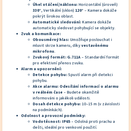
Úhel otáčení/náklonu:
Horizontální (úroveň)
330°
, Vertikální (sklon)
120°
– Kamera dokáže
pokrýt širokou oblast.
Automatické sledování:
Kamera dokáže
automaticky sledovat pohybující se objekty.
Zvuk a komunikace:
Obousměrný hlas:
Umožňuje poslouchat i
mluvit skrze kameru, díky
vestavěnému
mikrofonu
.
Zvukový formát:
G.711A
– Standardní formát
pro efektivní přenos zvuku.
Alarm a upozornění:
Detekce pohybu:
Spustí alarm při detekci
pohybu.
Akce alarmu:
Odesílání informací o alarmu
v reálném čase
– Budete okamžitě
informováni o jakékoli události.
Dosah detekce pohybu:
10–15 m (v závislosti
na podmínkách).
Odolnost a provozní podmínky:
Vodotěsnost:
IP65
– Odolná proti prachu a
dešti, ideální pro venkovní použití.