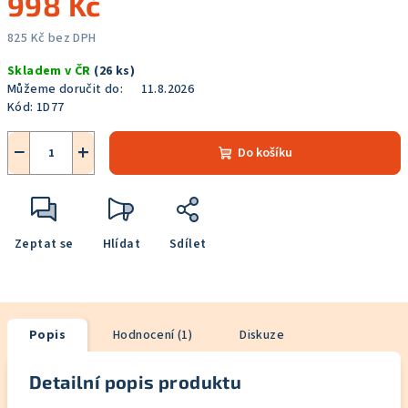
998 Kč
825 Kč bez DPH
Měrná
Skladem v ČR
(26 ks)
cena:
Můžeme doručit do:
11.8.2026
Kód:
1D77
−
+
Do košíku
Zeptat se
Hlídat
Sdílet
Popis
Hodnocení (1)
Diskuze
Detailní popis produktu