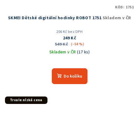
KÓD:
1751
SKMEI Dětské digitální hodinky ROBOT 1751
Skladem v ČR
206 Kč bez DPH
249 Kč
549 Kč
(–54 %)
Skladem v ČR
(17 ks)
Průměrné
hodnocení
produktu
Do košíku
je
5,0
z
5
Trvale nízká cena
hvězdiček.