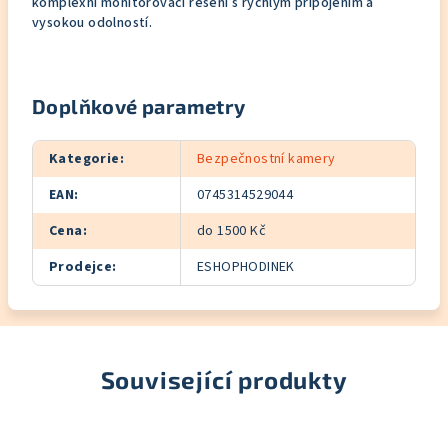
komplexní monitorovací řešení s rychlým připojením a
vysokou odolností.
Doplňkové parametry
Kategorie
:
Bezpečnostní kamery
EAN
:
0745314529044
Cena
:
do 1500 Kč
Prodejce
:
ESHOPHODINEK
Související produkty