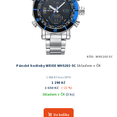
KÓD:
WH5203-5C
Pánské hodinky WEIDE WH5203-5C
Skladem v ČR
1 066 Kč bez DPH
1 290 Kč
1 650 Kč
(–21 %)
Skladem v ČR
(3 ks)
Průměrné
hodnocení
produktu
Do košíku