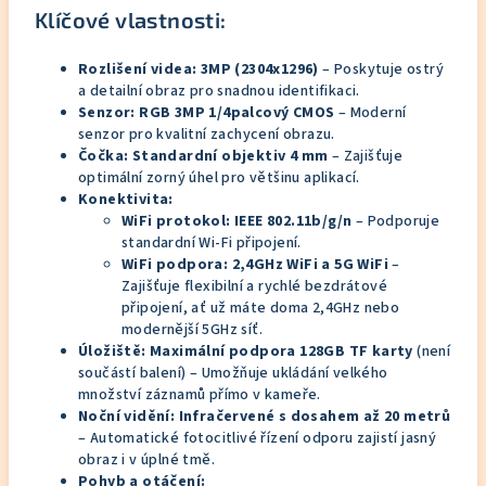
Klíčové vlastnosti:
Rozlišení videa:
3MP (2304x1296)
– Poskytuje ostrý
a detailní obraz pro snadnou identifikaci.
Senzor:
RGB 3MP 1/4palcový CMOS
– Moderní
senzor pro kvalitní zachycení obrazu.
Čočka:
Standardní objektiv 4 mm
– Zajišťuje
optimální zorný úhel pro většinu aplikací.
Konektivita:
WiFi protokol:
IEEE 802.11b/g/n
– Podporuje
standardní Wi-Fi připojení.
WiFi podpora:
2,4GHz WiFi a 5G WiFi
–
Zajišťuje flexibilní a rychlé bezdrátové
připojení, ať už máte doma 2,4GHz nebo
modernější 5GHz síť.
Úložiště:
Maximální podpora 128GB TF karty
(není
součástí balení) – Umožňuje ukládání velkého
množství záznamů přímo v kameře.
Noční vidění:
Infračervené s dosahem až 20 metrů
– Automatické fotocitlivé řízení odporu zajistí jasný
obraz i v úplné tmě.
Pohyb a otáčení: