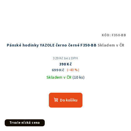
KÓD:
F350-BB
Pánské hodinky YAZOLE černo černé F350-BB
Skladem v ČR
329 Kč bez DPH
398 Kč
699 Kč
(–43 %)
Skladem v ČR
(10 ks)
Do košíku
Trvale nízká cena