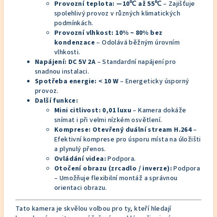
Provozní teplota:
—10℃ až 55℃
– Zajišťuje
spolehlivý provoz v různých klimatických
podmínkách.
Provozní vlhkost:
10% ~ 80% bez
kondenzace
– Odolává běžným úrovním
vlhkosti.
Napájení:
DC 5V 2A
– Standardní napájení pro
snadnou instalaci.
Spotřeba energie:
< 10 W
– Energeticky úsporný
provoz.
Další funkce:
Mini citlivost:
0,01 luxu
– Kamera dokáže
snímat i při velmi nízkém osvětlení.
Komprese:
Otevřený duální stream H.264
–
Efektivní komprese pro úsporu místa na úložišti
a plynulý přenos.
Ovládání videa:
Podpora.
Otočení obrazu (zrcadlo / inverze):
Podpora
– Umožňuje flexibilní montáž a správnou
orientaci obrazu.
Tato kamera je skvělou volbou pro ty, kteří hledají