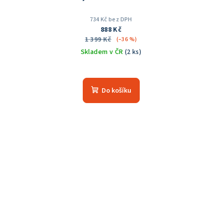
734 Kč bez DPH
888 Kč
1 399 Kč
(–36 %)
Skladem v ČR
(2 ks)
Průměrné
hodnocení
produktu
Do košíku
je
5,0
z
5
hvězdiček.