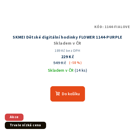
KÓD:
1144-FIALOVE
SKMEI Dětské digitální hodinky FLOWER 1144-PURPLE
Skladem v ČR
189 Kč bez DPH
229 Kč
549 Kč
(–58 %)
Skladem v ČR
(14 ks)
Průměrné
hodnocení
produktu
Do košíku
je
5,0
z
5
Akce
hvězdiček.
Trvale nízká cena