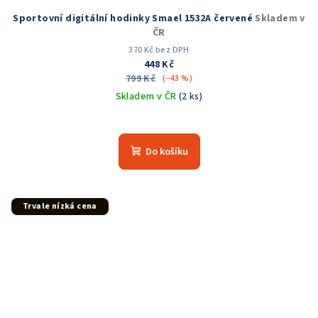
Sportovní digitální hodinky Smael 1532A červené
Skladem v
ČR
370 Kč bez DPH
448 Kč
799 Kč
(–43 %)
Skladem v ČR
(2 ks)
Průměrné
hodnocení
produktu
Do košíku
je
5,0
z
5
Trvale nízká cena
hvězdiček.