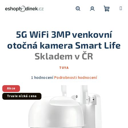
Přejít
na
obsah
Nákupní
Hledat
Přihlášení
5G WiFi 3MP venkovní
košík
otočná kamera Smart Life
Skladem v ČR
TUYA
Průměrné
1 hodnocení
Podrobnosti hodnocení
hodnocení
Akce
produktu
je
Trvale nízká cena
5,0
z
5
hvězdiček.