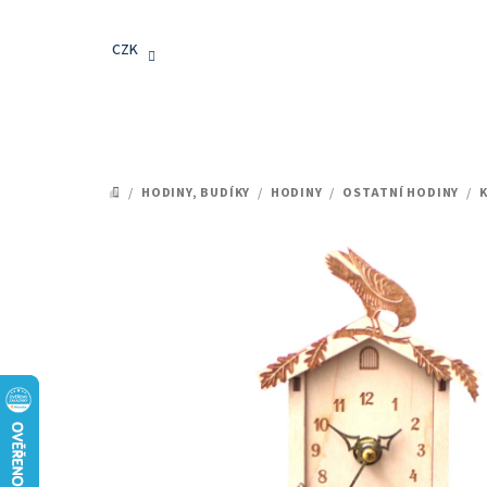
Přejít
na
CZK
obsah
/
HODINY, BUDÍKY
/
HODINY
/
OSTATNÍ HODINY
/
DOMŮ