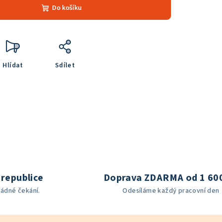
Do košíku
Hlídat
Sdílet
republice
Doprava ZDARMA od 1 60
žádné čekání.
Odesíláme každý pracovní den