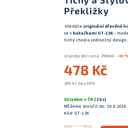
z
Překližky
5
hvězdiček.
Hledáte
originální dřevěné h
se s
kukačkami GT-136
– mode
tichý chod a jedinečný design.
standardní cena:
799 Kč
–40 
478 Kč
395 Kč bez DPH
Měrná
cena:
Skladem v ČR
(2 ks)
Můžeme doručit do:
10.8.2026
Kód:
GT-136