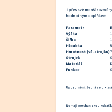
I přes své menší rozměry
hodnotným doplňkem.
Parametr
Výška
Šířka
Hloubka
Hmotnost (vč. strojku)
7
Strojek
S
Materiál
D
Funkce
S
Upozornění: Jedná se o klas
Nemají mechanickou kukač