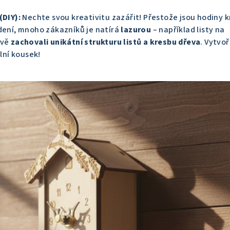
(DIY):
Nechte svou kreativitu zazářit! Přestože jsou hodiny 
edení, mnoho zákazníků je natírá
lazurou
– například listy na
evě
zachovali unikátní strukturu listů a kresbu dřeva
. Vytvoř
ální kousek!