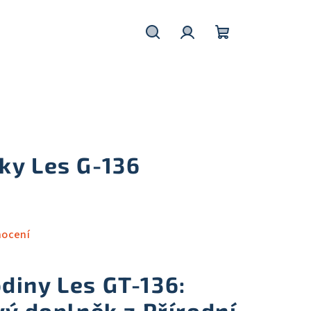
Hledat
Přihlášení
Nákupní
košík
ky Les G-136
nocení
diny Les
GT-136:
vý doplněk z Přírodní