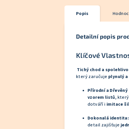
Popis
Hodnoce
Detailní popis pro
Klíčové Vlastno
Tichý chod a spolehlivo
který zaručuje
plynulý a
Přírodní a Dřevěný
vzorem listů
, kter
dotváří i
imitace ši
Dokonalá identita:
detail zajišťuje
jed