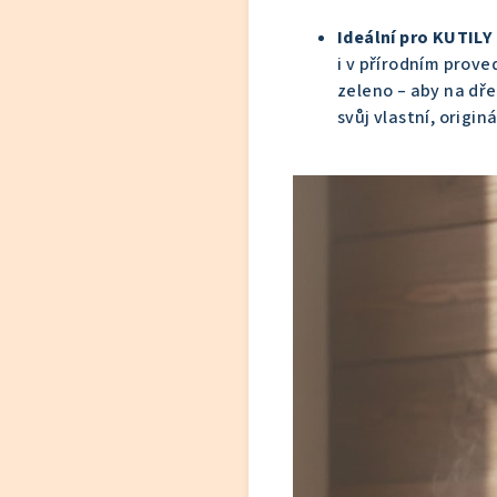
Ideální pro KUTILY 
i v přírodním prov
zeleno – aby na dř
svůj vlastní, origin