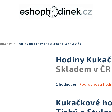
KUKAČKY
/
HODINY KUKAČKY LES G-136
SKLADEM V ČR
Hodiny Kukač
Skladem v ČR
Průměrné
1 hodnocení
Podrobnosti hod
hodnocení
produktu
Kukačkové ho
je
5,0
Tichý a Stylo