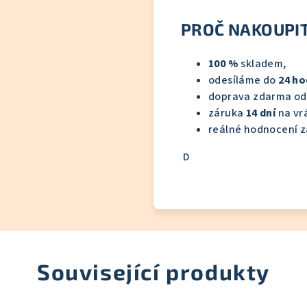
PROČ NAKOUPIT
100 %
skladem,
odesíláme do
24 ho
doprava zdarma o
záruka
14 dní
na vrá
reálné hodnocení z
D
Související produkty