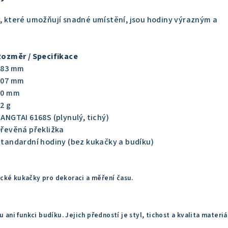
, které umožňují snadné umístění, jsou hodiny výrazným a
Rozměr / Specifikace
183 mm
107 mm
50 mm
2 g
ANGTAI 6168S (plynulý, tichý)
řevěná překližka
tandardní hodiny (bez kukačky a budíku)
ické kukačky pro dekoraci a měření času.
ku
ani funkci budíku. Jejich předností je styl, tichost a kvalita materiá