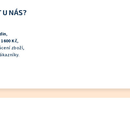
 U NÁS?
din
,
d
1600 Kč
,
cení zboží,
ákazníky.