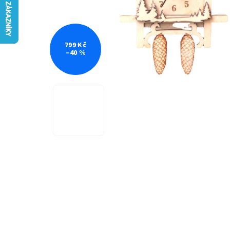
799 Kč
–40 %