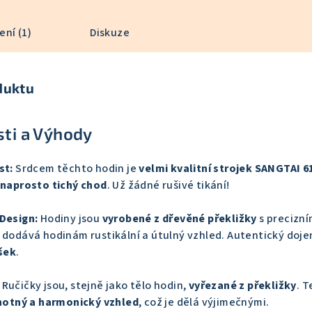
ní (1)
Diskuze
duktu
sti a Výhody
st:
Srdcem těchto hodin je
velmi kvalitní strojek SANGTAI 6
 naprosto tichý chod
. Už žádné rušivé tikání!
 Design:
Hodiny jsou
vyrobené z dřevěné překližky
s precizn
ý dodává hodinám rustikální a útulný vzhled. Autentický doj
šek
.
Ručičky jsou, stejně jako tělo hodin,
vyřezané z překližky
. 
notný a harmonický vzhled
, což je dělá výjimečnými.