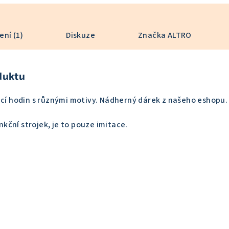
ní (1)
Diskuze
Značka
ALTRO
duktu
ací hodin s různými motivy. Nádherný dárek z našeho eshopu.
ční strojek, je to pouze imitace.