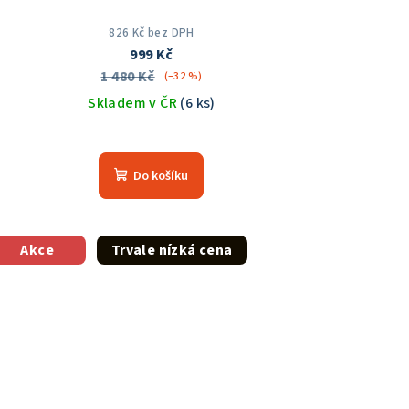
826 Kč bez DPH
999 Kč
1 480 Kč
(–32 %)
Skladem v ČR
(6 ks)
Průměrné
hodnocení
Do košíku
produktu
je
5,0
z
Akce
Trvale nízká cena
5
hvězdiček.