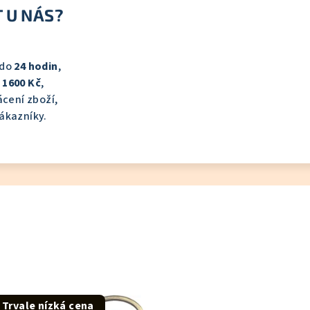
 U NÁS?
 do
24 hodin
,
1600 Kč
,
ácení zboží,
ákazníky.
Trvale nízká cena