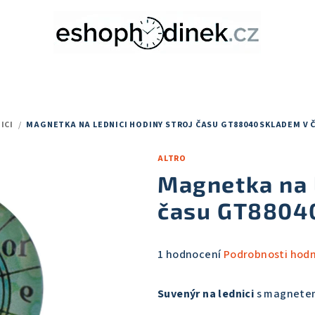
ICI
/
MAGNETKA NA LEDNICI HODINY STROJ ČASU GT88040
SKLADEM V 
ALTRO
Magnetka na l
času GT880
Průměrné
1 hodnocení
Podrobnosti hod
hodnocení
produktu
Suvenýr na lednici
s magnete
je