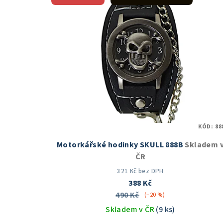
KÓD:
88
Motorkářské hodinky SKULL 888B
Skladem 
ČR
321 Kč bez DPH
388 Kč
490 Kč
(–20 %)
Skladem v ČR
(9 ks)