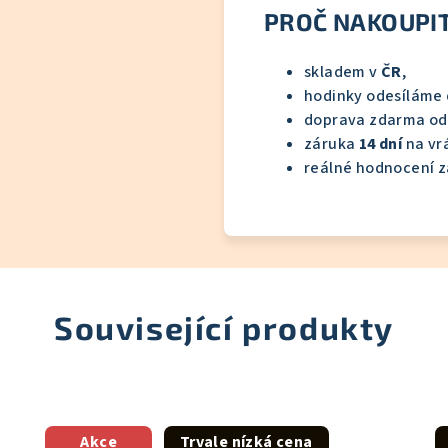
PROČ NAKOUPIT
skladem v
ČR
,
hodinky odesíláme
doprava zdarma od
záruka
14 dní
na vr
reálné hodnocení z
Související produkty
Akce
Trvale nízká cena