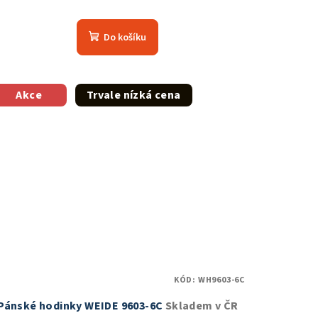
Průměrné
hodnocení
Do košíku
produktu
je
5,0
z
Akce
Trvale nízká cena
5
hvězdiček.
KÓD:
WH9603-6C
Pánské hodinky WEIDE 9603-6C
Skladem v ČR