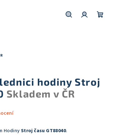
Hledat
Přihlášení
Nákupní
košík
ČR
ednici hodiny Stroj
40
Skladem v ČR
nocení
m Hodiny
Stroj času GT88040
.