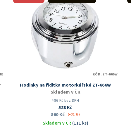
8B
KÓD:
ZT-666W
v
Hodinky na řidítka motorkářské ZT-666W
Skladem v ČR
486 Kč bez DPH
588 Kč
860 Kč
(–31 %)
Skladem v ČR
(111 ks)