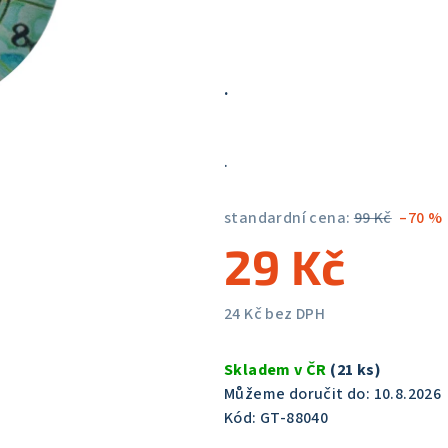
5,0
z
5
hvězdiček.
.
.
standardní cena:
99 Kč
–70 %
29 Kč
24 Kč bez DPH
Měrná
cena:
Skladem v ČR
(21 ks)
Můžeme doručit do:
10.8.2026
Kód:
GT-88040