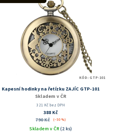
KÓD:
GTP-101
Kapesní hodinky na řetízku ZAJÍC GTP-101
Skladem v ČR
321 Kč bez DPH
388 Kč
790 Kč
(–50 %)
Skladem v ČR
(2 ks)