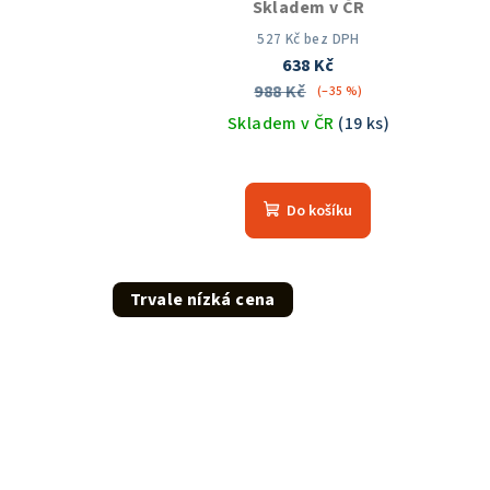
Skladem v ČR
527 Kč bez DPH
638 Kč
988 Kč
(–35 %)
Skladem v ČR
(19 ks)
Průměrné
hodnocení
Do košíku
produktu
je
5,0
z
Trvale nízká cena
5
hvězdiček.