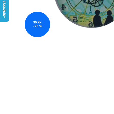
99 Kč
–70 %