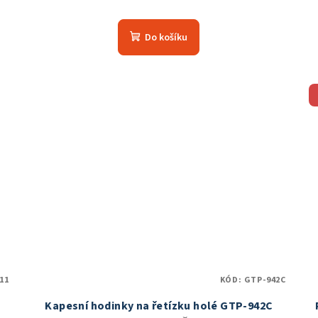
Průměrné
hodnocení
Do košíku
produktu
je
5,0
z
5
hvězdiček.
11
KÓD:
GTP-942C
Kapesní hodinky na řetízku holé GTP-942C