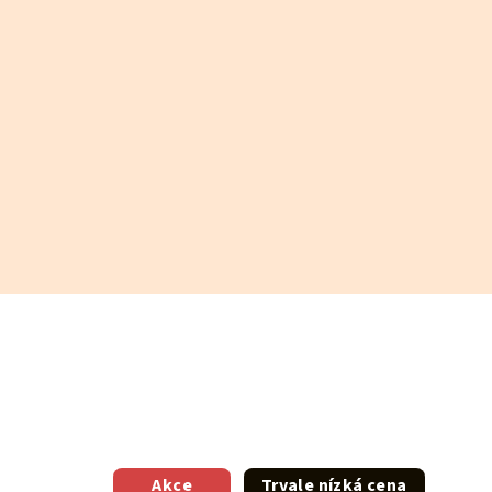
Akce
Trvale nízká cena