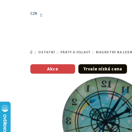
Přejít
na
CZK
obsah
/
OSTATNÍ
/
PÁRTY A OSLAVY
/
MAGNETKY NA LEDN
DOMŮ
Akce
Trvale nízká cena