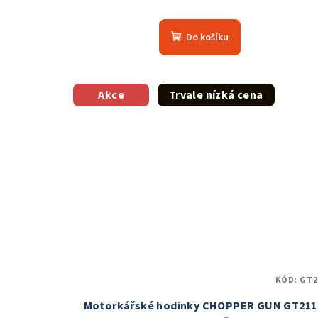
Průměrné
hodnocení
Do košíku
produktu
je
5,0
z
Akce
Trvale nízká cena
5
hvězdiček.
KÓD:
GT2
Motorkářské hodinky CHOPPER GUN GT211