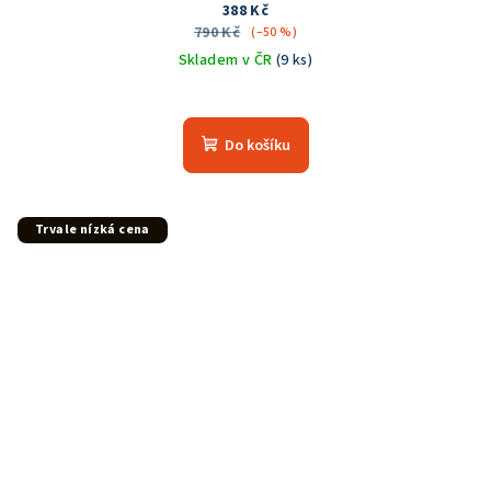
388 Kč
790 Kč
(–50 %)
Skladem v ČR
(9 ks)
Do košíku
Trvale nízká cena