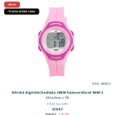
5
Akce
hvězdiček.
Trvale nízká cena
KÓD:
9690-3
Dětské digitální hodinky JNEW fialovorůžové 9690-3
Skladem v ČR
279 Kč bez DPH
338 Kč
580 Kč
(–41 %)