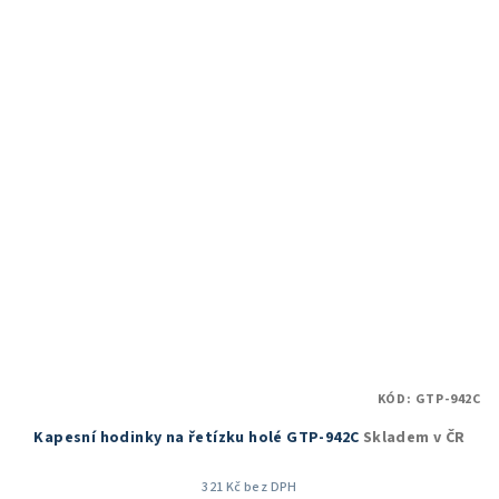
5,0
z
5
hvězdiček.
KÓD:
GTP-942C
Kapesní hodinky na řetízku holé GTP-942C
Skladem v ČR
321 Kč bez DPH