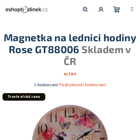
Přejít
na
obsah
Nákupní
Hledat
Přihlášení
Magnetka na lednici hodiny
košík
Rose GT88006
Skladem v
ČR
ALTRO
Průměrné
1 hodnocení
Podrobnosti hodnocení
hodnocení
Trvale nízká cena
produktu
je
5,0
z
5
hvězdiček.