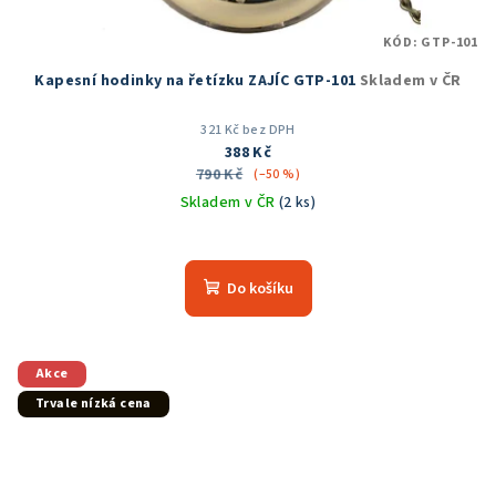
KÓD:
GTP-101
Kapesní hodinky na řetízku ZAJÍC GTP-101
Skladem v ČR
321 Kč bez DPH
388 Kč
790 Kč
(–50 %)
Skladem v ČR
(2 ks)
Průměrné
hodnocení
produktu
Do košíku
je
5,0
z
5
Akce
hvězdiček.
Trvale nízká cena