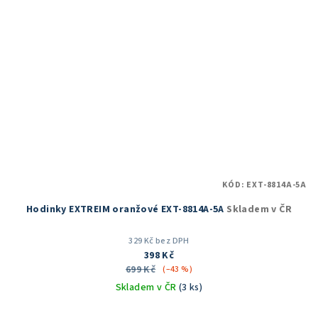
KÓD:
EXT-8814A-5A
Hodinky EXTREIM oranžové EXT-8814A-5A
Skladem v ČR
329 Kč bez DPH
398 Kč
699 Kč
(–43 %)
Skladem v ČR
(3 ks)
Průměrné