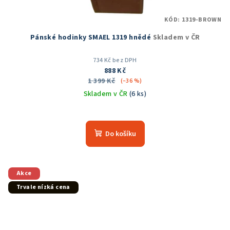
KÓD:
1319-BROWN
Pánské hodinky SMAEL 1319 hnědé
Skladem v ČR
734 Kč bez DPH
888 Kč
1 399 Kč
(–36 %)
Skladem v ČR
(6 ks)
Průměrné
hodnocení
produktu
Do košíku
je
5,0
z
5
Akce
hvězdiček.
Trvale nízká cena