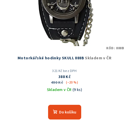
KÓD:
888B
Motorkářské hodinky SKULL 888B
Skladem v ČR
321 Kč bez DPH
388 Kč
490 Kč
(–20 %)
Skladem v ČR
(9 ks)
Průměrné
hodnocení
produktu
Do košíku
je
5,0
z