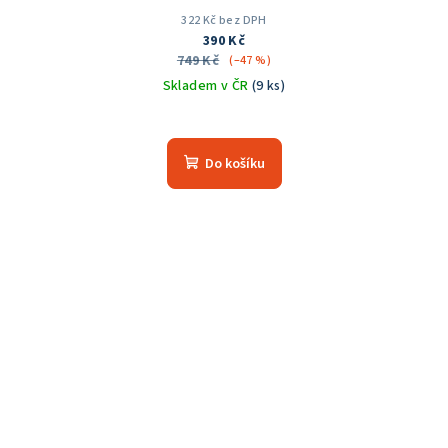
322 Kč bez DPH
390 Kč
749 Kč
(–47 %)
Skladem v ČR
(9 ks)
Průměrné
hodnocení
produktu
Do košíku
je
5,0
z
5
hvězdiček.