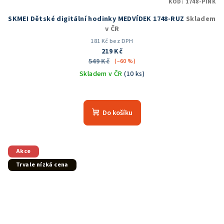
KÓD:
1748-PINK
SKMEI Dětské digitální hodinky MEDVÍDEK 1748-RUZ
Skladem
v ČR
181 Kč bez DPH
219 Kč
549 Kč
(–60 %)
Skladem v ČR
(10 ks)
Průměrné
hodnocení
produktu
Do košíku
je
5,0
z
5
Akce
hvězdiček.
Trvale nízká cena