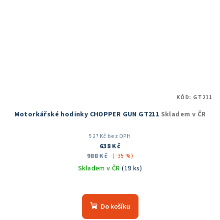
KÓD:
GT211
Motorkářské hodinky CHOPPER GUN GT211
Skladem v ČR
527 Kč bez DPH
638 Kč
988 Kč
(–35 %)
Skladem v ČR
(19 ks)
Průměrné
hodnocení
produktu
Do košíku
je