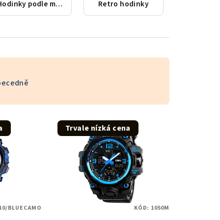
Hodinky podle města
Retro hodinky
becedně
a
Trvale nízká cena
10/BLUECAMO
KÓD:
1050M