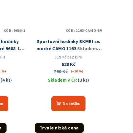
KÓD:
9688-1
KÓD:
1163-CAMO-SV
í hodinky
Sportovní hodinky SKMEI sv.
é 9688-1
modré CAMO 1163
Skladem v
 ČR
ČR
DPH
519 Kč bez DPH
628 Kč
790 Kč
1 %)
(–20 %)
R
(4 ks)
Skladem v ČR
(3 ks)
měrné
Průměrné
nocení
hodnocení
ku
Do košíku
duktu
produktu
je
5,0
z
a
Trvale nízká cena