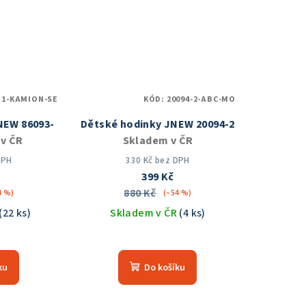
5
zdiček.
hvězdiček.
B1-KAMION-SE
KÓD:
20094-2-ABC-MO
NEW 86093-
Dětské hodinky JNEW 20094-2
v ČR
Skladem v ČR
DPH
330 Kč bez DPH
399 Kč
880 Kč
4 %)
(–54 %)
(22 ks)
Skladem v ČR
(4 ks)
měrné
Průměrné
nocení
hodnocení
ku
Do košíku
duktu
produktu
je
5,0