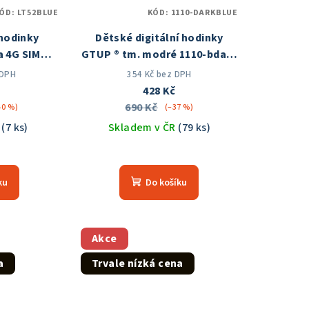
ÓD:
LT52BLUE
KÓD:
1110-DARKBLUE
hodinky
Dětské digitální hodinky
a 4G SIM
GTUP ® tm. modré 1110-bdark
m v ČR
Skladem v ČR
 DPH
354 Kč bez DPH
č
428 Kč
690 Kč
40 %)
(–37 %)
R
(7 ks)
Skladem v ČR
(79 ks)
měrné
nocení
ku
Do košíku
duktu
Akce
a
Trvale nízká cena
zdiček.