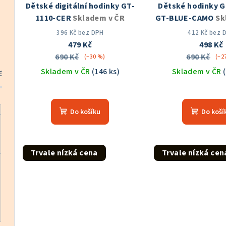
Dětské digitální hodinky GT-
Dětské hodinky 
r
d
1110-CER
Skladem v ČR
GT-BLUE-CAMO
Sk
o
u
396 Kč bez DPH
412 Kč bez 
479 Kč
498 Kč
d
k
690 Kč
690 Kč
(–30 %)
(–2
u
Skladem v ČR
(146 ks)
Skladem v ČR
t
č
k
Průměrné
Prů
ů
hodnocení
hod
t
Do košíku
Do koší
produktu
pro
ů
je
je
4,9
5,0
z
z
Trvale nízká cena
Trvale nízká cen
5
5
hvězdiček.
hvě