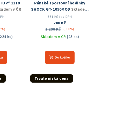
GTUP® 1110
Pánské sportovní hodinky
ladem v ČR
SHOCK GT-1050MOD
Skladem
v ČR
DPH
651 Kč bez DPH
788 Kč
1 290 Kč
7 %)
(–38 %)
(234 ks)
Skladem v ČR
(25 ks)
měrné
Průměrné
nocení
hodnocení
ku
Do košíku
duktu
produktu
je
5,0
z
a
Trvale nízká cena
5
zdiček.
hvězdiček.