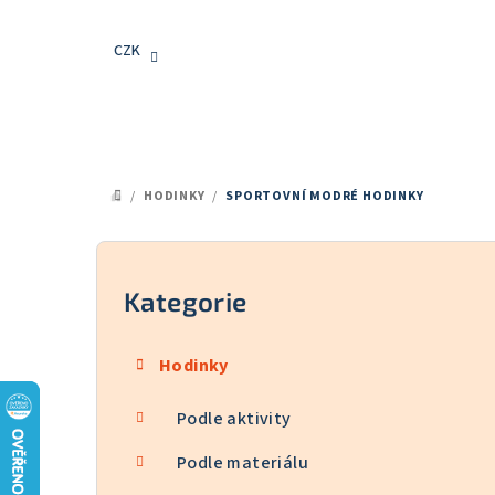
Přejít
na
CZK
obsah
/
HODINKY
/
SPORTOVNÍ MODRÉ HODINKY
DOMŮ
P
o
Kategorie
Přeskočit
kategorie
s
Hodinky
t
Podle aktivity
r
a
Podle materiálu