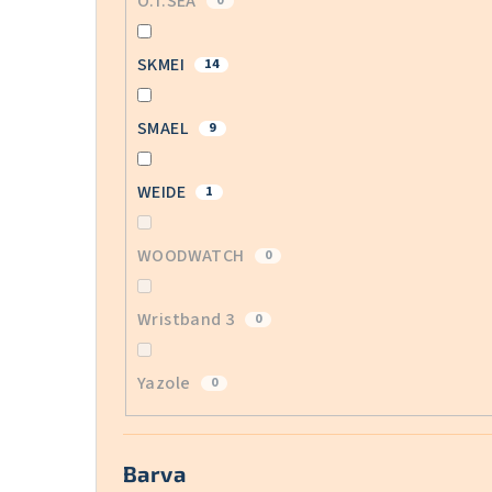
O.T.SEA
0
SKMEI
14
SMAEL
9
WEIDE
1
WOODWATCH
0
Wristband 3
0
Yazole
0
Barva