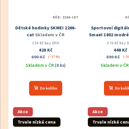
KÓD:
2266-CAT
K
Dětské hodinky SKMEI 2266-
Sportovní digitál
cat
Skladem v ČR
Smael 1802 modr
ČR
354 Kč bez DPH
370 Kč bez 
428 Kč
448 Kč
690 Kč
899 Kč
(–37 %)
(–5
Skladem v ČR
(8 ks)
Skladem v Č
Prů
hod
Do košíku
Do koší
pro
je
5,0
z
Akce
Akce
5
Trvale nízká cena
Trvale nízká cen
hvě