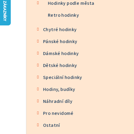
n
Hodinky podle města
n
Retro hodinky
í
Chytré hodinky
p
Pánské hodinky
a
Dámské hodinky
n
Dětské hodinky
e
Speciální hodinky
l
Hodiny, budíky
Náhradní díly
Pro nevidomé
Ostatní