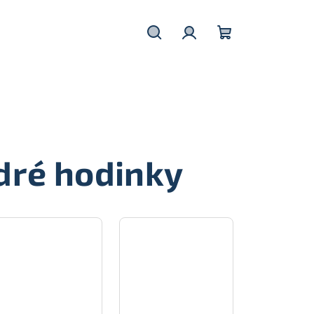
Hledat
Přihlášení
Nákupní
košík
dré hodinky