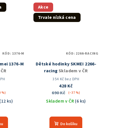
z
a
Akce
5
Trvale nízká cena
zdiček.
hvězdiček.
KÓD:
1376-M
KÓD:
2266-RACING
kmei 1376-M
Dětské hodinky SKMEI 2266-
 ČR
racing
Skladem v ČR
DPH
354 Kč bez DPH
428 Kč
690 Kč
0 %)
(–37 %)
(12 ks)
Skladem v ČR
(6 ks)
měrné
nocení
ku
Do košíku
duktu