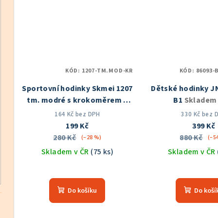
5
5
hvězdiček.
hvě
KÓD:
1207-TM.MOD-KR
KÓD:
86093-
Sportovní hodinky Skmei 1207
Dětské hodinky J
tm. modré s krokoměrem a
B1
Skladem 
měřením kalorií
Skladem v ČR
164 Kč bez DPH
330 Kč bez 
199 Kč
399 Kč
280 Kč
880 Kč
(–28 %)
(–5
Skladem v ČR
(75 ks)
Skladem v ČR
Průměrné
Prů
hodnocení
hod
Do košíku
Do koší
produktu
pro
je
je
5,0
5,0