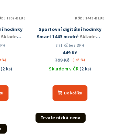
ÓD:
1802-BLUE
KÓD:
1443-BLUE
ní hodinky
Sportovní digitální hodinky
é
Skladem v
Smael 1443 modré
Skladem v
ČR
DPH
371 Kč bez DPH
449 Kč
799 Kč
0 %)
(–43 %)
R
(2 ks)
Skladem v ČR
(2 ks)
měrné
Průměrné
nocení
hodnocení
ku
Do košíku
duktu
produktu
je
5,0
z
Trvale nízká cena
5
a
zdiček.
hvězdiček.