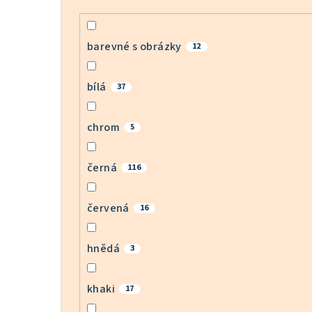
barevné s obrázky
12
bílá
37
chrom
5
černá
116
červená
16
hnědá
3
khaki
17