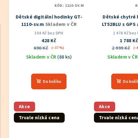
KÓD:
1110-SV.M
K
Dětské digitální hodinky GT-
Dětské chytré 
1110-sv.m
Skladem v ČR
LT52BLU s GPS 
modré
Sklade
354 Kč bez DPH
1 478 Kč bez
428 Kč
1 788 K
690 Kč
2 999 Kč
(–37 %)
(–
Skladem v ČR
(88 ks)
Skladem v Č
Průměrné
Prů
hodnocení
hod
Do košíku
Do koší
produktu
pro
je
je
5,0
5,0
z
z
Akce
Akce
5
5
Trvale nízká cena
Trvale nízká cen
hvězdiček.
hvě