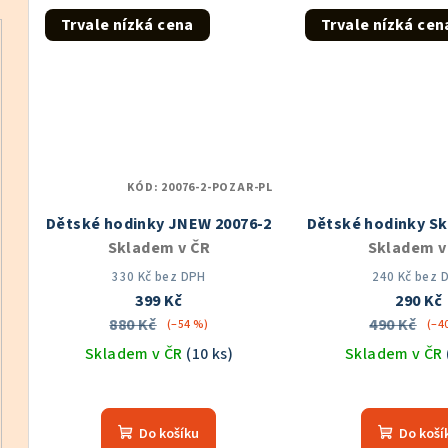
z
z
Trvale nízká cena
Trvale nízká cen
5
5
hvězdiček.
hvě
KÓD:
20076-2-POZAR-PL
Dětské hodinky JNEW 20076-2
Dětské hodinky S
Skladem v ČR
Skladem v
330 Kč bez DPH
240 Kč bez 
399 Kč
290 Kč
880 Kč
490 Kč
(–54 %)
(–4
Skladem v ČR
(10 ks)
Skladem v ČR
Prů
hod
Do košíku
Do koší
pro