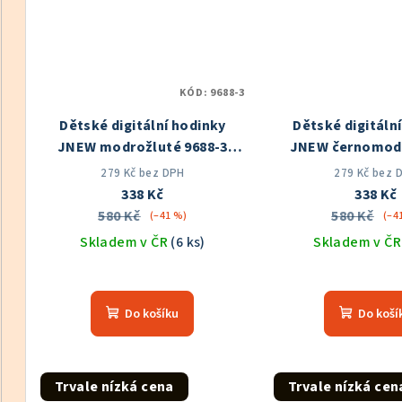
KÓD:
9688-3
Dětské digitální hodinky
Dětské digitáln
JNEW modrožluté 9688-3
JNEW černomodr
Skladem v ČR
Skladem v
279 Kč bez DPH
279 Kč bez 
338 Kč
338 Kč
580 Kč
580 Kč
(–41 %)
(–4
Skladem v ČR
(6 ks)
Skladem v Č
Průměrné
Prů
hodnocení
hod
Do košíku
Do koší
produktu
pro
je
je
5,0
5,0
z
z
Trvale nízká cena
Trvale nízká cen