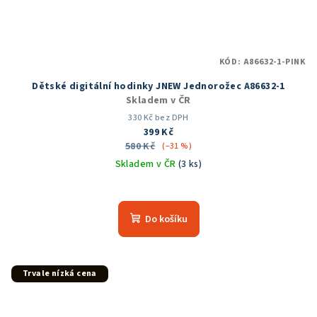
KÓD:
A86632-1-PINK
Dětské digitální hodinky JNEW Jednorožec A86632-1
Skladem v ČR
330 Kč bez DPH
399 Kč
580 Kč
(–31 %)
Skladem v ČR
(3 ks)
Průměrné
hodnocení
produktu
Do košíku
je
5,0
z
5
Trvale nízká cena
hvězdiček.