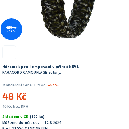
129 Kč
–62 %
Náramek pro kempovaní v přírodě 5V1
-
PARACORD.CAMOUFLAGE zelený.
standardní cena:
129 Kč
–62 %
48 Kč
40 Kč bez DPH
Měrná
Skladem v ČR
(102 ks)
cena:
Můžeme doručit do:
12.8.2026
Kód:
GT550-CAMOGREEN