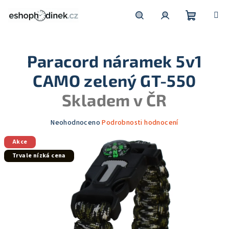
Přejít
na
obsah
Nákupní
Hledat
Přihlášení
Paracord náramek 5v1
košík
CAMO zelený GT-550
Skladem v ČR
Průměrné
Neohodnoceno
Podrobnosti hodnocení
hodnocení
Akce
produktu
je
Trvale nízká cena
0,0
z
5
hvězdiček.