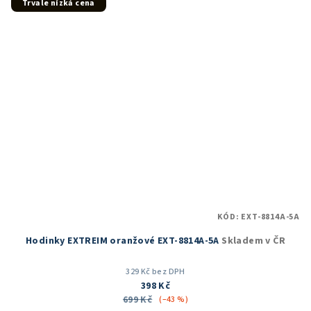
Trvale nízká cena
KÓD:
EXT-8814A-5A
Hodinky EXTREIM oranžové EXT-8814A-5A
Skladem v ČR
329 Kč bez DPH
398 Kč
699 Kč
(–43 %)