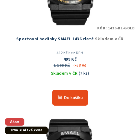
KÓD:
1436-BL-GOLD
Sportovní hodinky SMAEL 1436 zlaté
Skladem v ČR
412 Kč bez DPH
499 Kč
1 199 Kč
(–58 %)
Skladem v ČR
(7 ks)
Do košíku
Akce
Trvale nízká cena