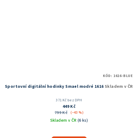
KÓD:
1616-BLUE
Sportovní digitální hodinky Smael modré 1616
Skladem v ČR
371 Kč bez DPH
449 Kč
799 Kč
(–43 %)
Skladem v ČR
(6 ks)
Průměrné
hodnocení