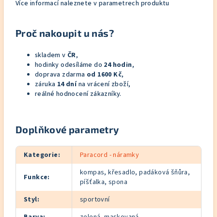
Více informací naleznete v parametrech produktu
Proč nakoupit u nás?
skladem v
ČR
,
hodinky odesíláme do
24 hodin
,
doprava zdarma
od 1600 Kč
,
záruka
14 dní
na vrácení zboží,
reálné hodnocení zákazníky.
Doplňkové parametry
Kategorie
:
Paracord - náramky
kompas, křesadlo, padáková šňůra,
Funkce
:
píšťalka, spona
Styl
:
sportovní
Barva
:
zelená, maskovaná