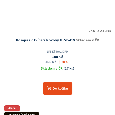
KÓD:
G-57-439
Kompas otvírací kovový G-57-439
Skladem v ČR
155 Kč bez DPH
188 Kč
366 Kč
(–48 %)
Skladem v ČR
(17 ks)
Průměrné
hodnocení
produktu
Do košíku
je
4,8
z
5
Akce
hvězdiček.
Trvale nízká cena