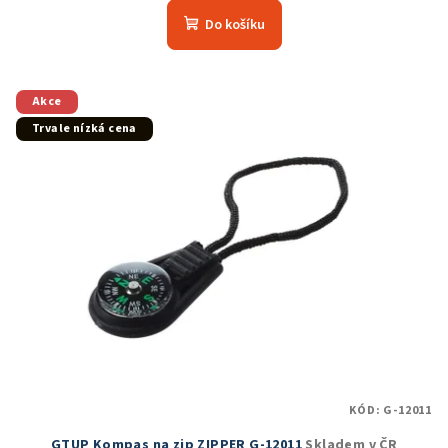
produktu
Do košíku
je
5,0
z
5
Akce
hvězdiček.
Trvale nízká cena
KÓD:
G-12011
GTUP Kompas na zip ZIPPER G-12011
Skladem v ČR