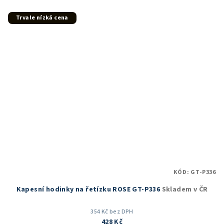
z
5
Trvale nízká cena
hvězdiček.
KÓD:
GT-P336
Kapesní hodinky na řetízku ROSE GT-P336
Skladem v ČR
354 Kč bez DPH
428 Kč