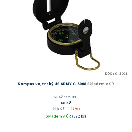
KÓD:
G-5008
Kompas vojenský US ARMY G-5008
Skladem v ČR
56 Kč bez DPH
68 Kč
298 Kč
(–77 %)
Skladem v ČR
(572 ks)
Průměrné
hodnocení