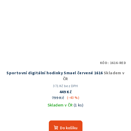
KÓD:
1616-RED
Sportovní digitální hodinky Smael červené 1616
Skladem v
ČR
371 Kč bez DPH
449 Kč
799 Kč
(–43 %)
Skladem v ČR
(1 ks)
Průměrné
hodnocení
produktu
Do košíku