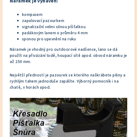
Náramek je vybaven:
kompasem
zapalovací pazourkem
signalizační velmi silnou píšťalkou
padákovým lanem o průměru 4 mm
sponou pro upevnění na ruku
Náramek je vhodný pro outdoorové nadšence, lano se dá
použít na přivázání lodě, houpací sítě apod. obvod náramku je
až 250 mm.
Největší předností je pazourek se kterého naškrábete piliny a
rychlým tahem jednoduše zapálíte. Výborný pomocník i na
chatě, v horách apod.