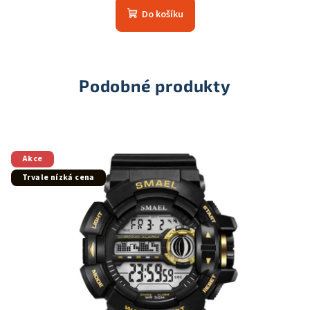
produktu
Do košíku
je
5,0
z
5
hvězdiček.
Podobné produkty
Akce
Trvale nízká cena