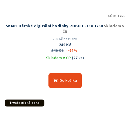
KÓD:
1750
SKMEI Dětské digitální hodinky ROBOT -TEX 1750
Skladem v
ČR
206 Kč bez DPH
249 Kč
549 Kč
(–54 %)
Skladem v ČR
(27 ks)
Průměrné
hodnocení
produktu
Do košíku
je
5,0
z
5
Trvale nízká cena
hvězdiček.