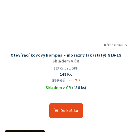
KÓD:
G16-LG
Otevírací kovový kompas – mosazný lak (zlatý) G16-LG
Skladem v ČR
123 Kč bez DPH
149 Kč
299 Kč
(–50 %)
Skladem v ČR
(436 ks)
Do košíku