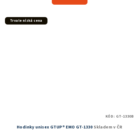
je
5,0
z
5
Trvale nízká cena
hvězdiček.
KÓD:
GT-1330B
Hodinky unisex GTUP® EMO GT-1330
Skladem v ČR