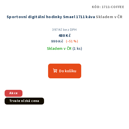
KÓD:
1711-COFFEE
Sportovní digitální hodinky Smael 1711 káva
Skladem v ČR
397 Kč bez DPH
480 Kč
999 Kč
(–51 %)
Skladem v ČR
(1 ks)
Průměrné
hodnocení
produktu
Do košíku
je
5,0
z
5
Akce
hvězdiček.
Trvale nízká cena