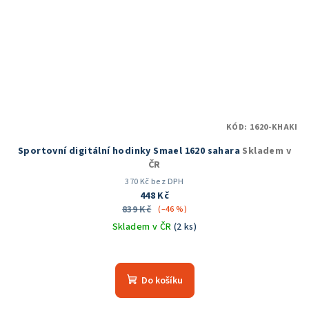
KÓD:
1620-KHAKI
Sportovní digitální hodinky Smael 1620 sahara
Skladem v
ČR
370 Kč bez DPH
448 Kč
839 Kč
(–46 %)
Skladem v ČR
(2 ks)
Průměrné
hodnocení
produktu
Do košíku
je
5,0