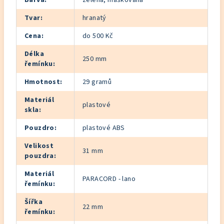
Tvar
:
hranatý
Cena
:
do 500 Kč
Délka
250 mm
řemínku
:
Hmotnost
:
29 gramů
Materiál
plastové
skla
:
Pouzdro
:
plastové ABS
Velikost
31 mm
pouzdra
:
Materiál
PARACORD - lano
řemínku
:
Šířka
22 mm
řemínku
: