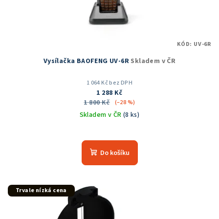
KÓD:
UV-6R
Vysílačka BAOFENG UV-6R
Skladem v ČR
1 064 Kč bez DPH
1 288 Kč
1 800 Kč
(–28 %)
Skladem v ČR
(8 ks)
Průměrné
hodnocení
produktu
Do košíku
je
5,0
z
5
Trvale nízká cena
hvězdiček.