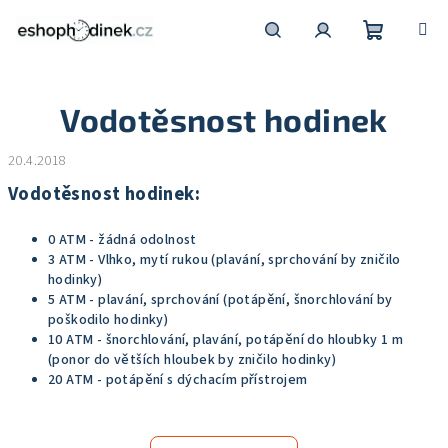
Přejít
na
obsah
Nákupní
Hledat
Přihlášení
Vodotěsnost hodinek
košík
20.4.2018
Vodotěsnost hodinek:
0 ATM - žádná odolnost
3 ATM - Vlhko, mytí rukou (plavání, sprchování by zničilo
hodinky)
5 ATM - plavání, sprchování (potápění, šnorchlování by
poškodilo hodinky)
10 ATM - šnorchlování, plavání, potápění do hloubky 1 m
(ponor do větších hloubek by zničilo hodinky)
20 ATM - potápění s dýchacím přístrojem