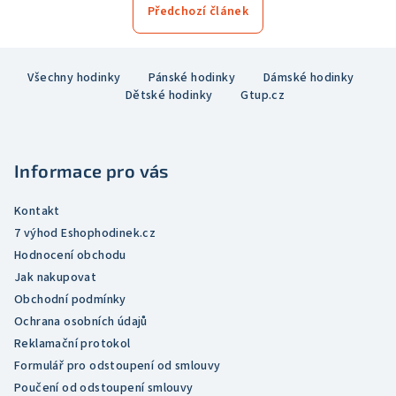
Předchozí článek
Z
Všechny hodinky
Pánské hodinky
Dámské hodinky
á
Dětské hodinky
Gtup.cz
p
a
t
Informace pro vás
í
Kontakt
7 výhod Eshophodinek.cz
Hodnocení obchodu
Jak nakupovat
Obchodní podmínky
Ochrana osobních údajů
Reklamační protokol
Formulář pro odstoupení od smlouvy
Poučení od odstoupení smlouvy