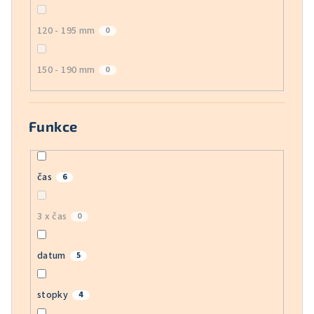
120 - 195 mm
0
150 - 190 mm
0
Funkce
čas
6
3 x čas
0
datum
5
stopky
4