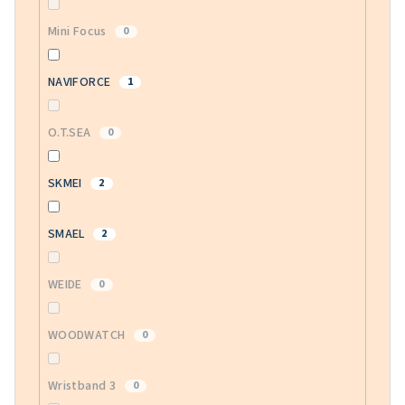
Mini Focus
0
NAVIFORCE
1
O.T.SEA
0
SKMEI
2
SMAEL
2
WEIDE
0
WOODWATCH
0
Wristband 3
0