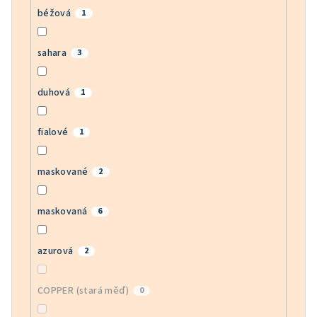
béžová
1
sahara
3
duhová
1
fialové
1
maskované
2
maskovaná
6
azurová
2
COPPER (stará měď)
0