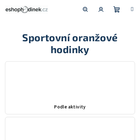
Přejít
na
obsah
Nákupní
Hledat
Přihlášení
Sportovní oranžové
košík
hodinky
Podle aktivity