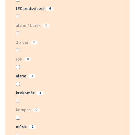
LED podsvícení
4
alarm / budík
0
2 x čas
0
rok
0
alarm
1
krokoměr
1
kompas
0
měsíc
1