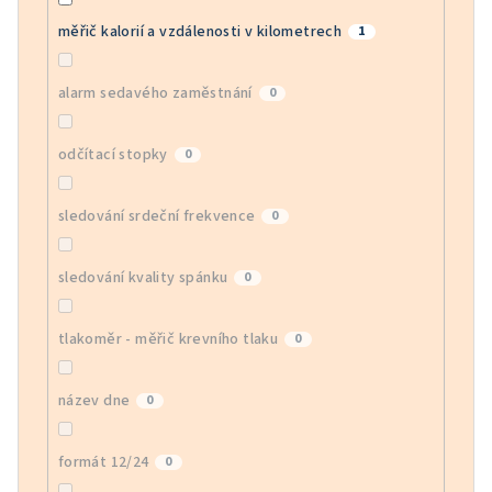
měřič kalorií a vzdálenosti v kilometrech
1
alarm sedavého zaměstnání
0
odčítací stopky
0
sledování srdeční frekvence
0
sledování kvality spánku
0
tlakoměr - měřič krevního tlaku
0
název dne
0
formát 12/24
0