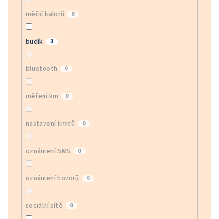
měřič kalorií
0
budík
3
bluetooth
0
měření km
0
nastavení limitů
0
oznámení SMS
0
oznámení hovorů
0
sociální sítě
0