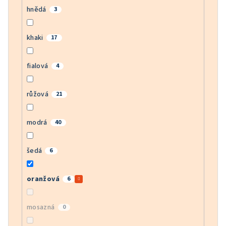
hnědá
3
khaki
17
fialová
4
růžová
21
modrá
40
šedá
6
oranžová
6
mosazná
0