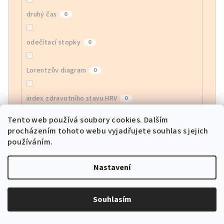
druhý čas
0
odečítací stopky
0
Lorentzův diagram
0
index zdravotního stavu HRV
0
Tento web používá soubory cookies. Dalším
monitor EGG
0
procházením tohoto webu vyjadřujete souhlas s jejich
používáním.
monitor krevního kyslíku
0
Nastavení
sledování srdeční frekvence APP
0
Souhlasím
sportovní režimy
0