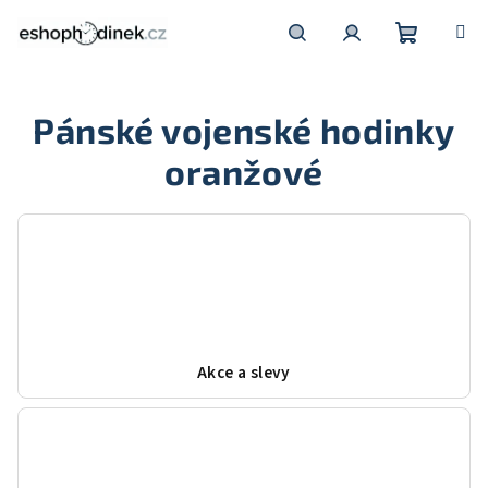
Přejít
na
obsah
Nákupní
Hledat
Přihlášení
Pánské vojenské hodinky
košík
oranžové
Akce a slevy