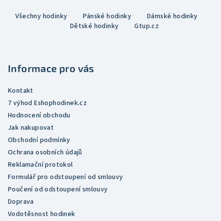
Z
Všechny hodinky
Pánské hodinky
Dámské hodinky
á
Dětské hodinky
Gtup.cz
p
a
t
Informace pro vás
í
Kontakt
7 výhod Eshophodinek.cz
Hodnocení obchodu
Jak nakupovat
Obchodní podmínky
Ochrana osobních údajů
Reklamační protokol
Formulář pro odstoupení od smlouvy
Poučení od odstoupení smlouvy
Doprava
Vodotěsnost hodinek