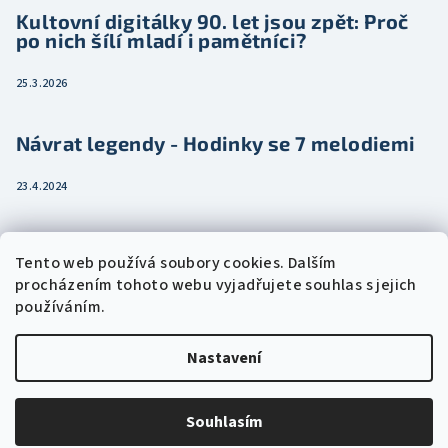
Kultovní digitálky 90. let jsou zpět: Proč
po nich šílí mladí i pamětníci?
25.3.2026
Návrat legendy - Hodinky se 7 melodiemi
23.4.2024
Jak vybrat dámské hodinky pro ženu třeba
Tento web používá soubory cookies. Dalším
jako dárek
procházením tohoto webu vyjadřujete souhlas s jejich
používáním.
15.2.2024
Nastavení
Copyright 2026
Eshophodinek.cz
. Všechna práva vyhrazena.
Upravit nastavení cookies
Souhlasím
Vytvořil Shoptet