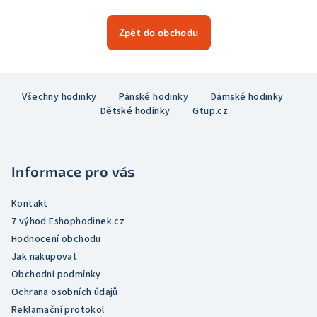
Zpět do obchodu
Z
Všechny hodinky
Pánské hodinky
Dámské hodinky
á
Dětské hodinky
Gtup.cz
p
a
t
Informace pro vás
í
Kontakt
7 výhod Eshophodinek.cz
Hodnocení obchodu
Jak nakupovat
Obchodní podmínky
Ochrana osobních údajů
Reklamační protokol