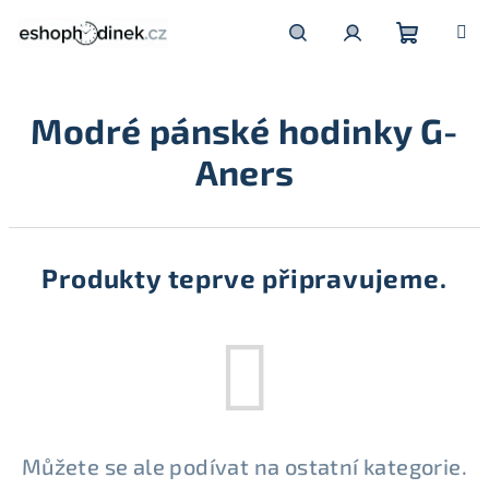
Přejít
na
obsah
Nákupní
Hledat
Přihlášení
Modré pánské hodinky G-
košík
Aners
Produkty teprve připravujeme.
Můžete se ale podívat na ostatní kategorie.