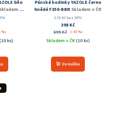
AZOLE bílo
Pánské hodinky YAZOLE černo
Skladem v
hnědé F350-BBR
Skladem v ČR
DPH
329 Kč bez DPH
398 Kč
699 Kč
3 %)
(–43 %)
(10 ks)
Skladem v ČR
(10 ks)
ku
Do košíku
a