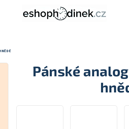
 HNĚDÉ
Pánské analog
hně