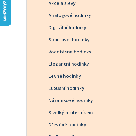
n
Akce a slevy
n
Analogové hodinky
í
Digitální hodinky
p
Sportovní hodinky
a
Vodotěsné hodinky
n
Elegantní hodinky
e
Levné hodinky
l
Luxusní hodinky
Náramkové hodinky
S velkým ciferníkem
Dřevěné hodinky