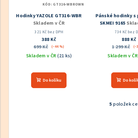
KÓD:
GT316-WBROWN
Hodinky YAZOLE GT316-WBR
Pánské hodinky s
Skladem v ČR
SKMEI 9165
Skla
321 Kč bez DPH
734 Kč bez 
388 Kč
888 Kč
699 Kč
1 299 Kč
(–44 %)
(–
Skladem v ČR
(21 ks)
Skladem v Č
Prů
hod
Do košíku
Do koší
pro
je
5,0
z
5
položek c
O
5
v
hvě
l
á