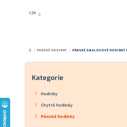
Přejít
na
CZK
obsah
/
PÁNSKÉ HODINKY
/
PÁNSKÉ ANALOGOVÉ HODINKY
DOMŮ
P
o
Kategorie
Přeskočit
kategorie
s
Hodinky
t
Chytré hodinky
r
Pánské hodinky
a