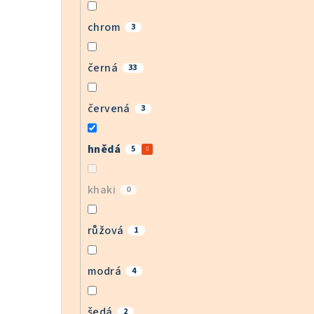
chrom
3
černá
33
červená
3
hnědá
5
khaki
0
růžová
1
modrá
4
šedá
2