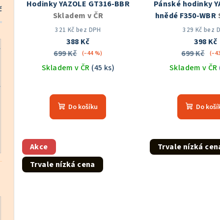
Hodinky YAZOLE GT316-BBR
Pánské hodinky Y
r
č
d
Skladem v ČR
hnědé F350-WBR
o
ČR
u
321 Kč bez DPH
329 Kč bez 
388 Kč
398 Kč
d
k
699 Kč
699 Kč
(–44 %)
(–4
u
Skladem v ČR
(45 ks)
Skladem v ČR
t
k
ů
t
Do košíku
Do koší
ů
Akce
Trvale nízká cen
Trvale nízká cena