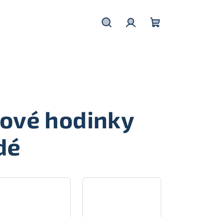
Hledat
Přihlášení
Nákupní
košík
ové hodinky
dé