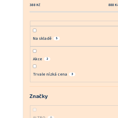
388
Kč
888
K
Na skladě
5
Akce
2
Trvale nízká cena
3
Značky
ALTRO
0