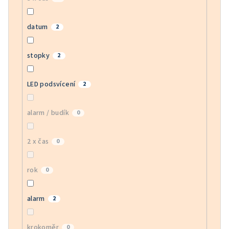
datum
2
stopky
2
LED podsvícení
2
alarm / budík
0
2 x čas
0
rok
0
alarm
2
krokoměr
0