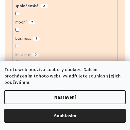
společenské
2
módní
2
business
2
klasické
0
Tento web používá soubory cookies. Dalším
bussines
0
procházením tohoto webu vyjadřujete souhlas s jejich
používáním.
moderní
0
Nastavení
army
0
Souhlasím
motorkářské
0