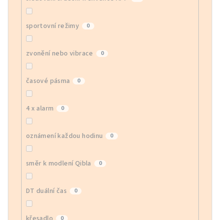
sportovní režimy
0
zvonění nebo vibrace
0
časové pásma
0
4 x alarm
0
oznámení každou hodinu
0
směr k modlení Qibla
0
DT duální čas
0
křesadlo
0