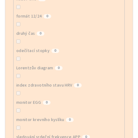
formát 12/24
0
druhý čas
0
odečítací stopky
0
Lorentzův diagram
0
index zdravotního stavu HRV
0
monitor EGG
0
monitor krevního kyslíku
0
sledování srdeční frekvence APP
0