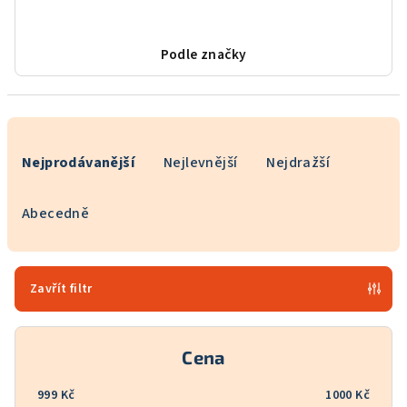
Podle značky
Ř
a
Nejprodávanější
Nejlevnější
Nejdražší
z
e
Abecedně
n
í
p
Zavřít filtr
r
o
Cena
d
u
999
Kč
1000
Kč