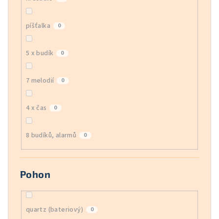
píšťalka
0
5 x budík
0
7 melodií
0
4 x čas
0
8 budíků, alarmů
0
Pohon
quartz (bateriový)
0