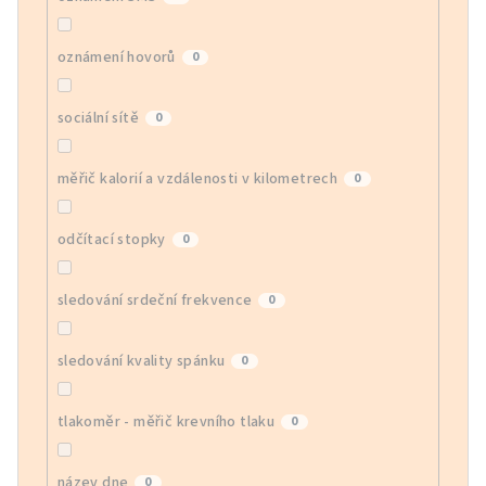
oznámení hovorů
0
sociální sítě
0
měřič kalorií a vzdálenosti v kilometrech
0
odčítací stopky
0
sledování srdeční frekvence
0
sledování kvality spánku
0
tlakoměr - měřič krevního tlaku
0
název dne
0