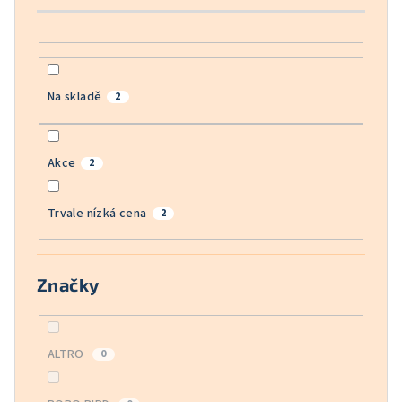
k
t
ů
Na skladě
2
Akce
2
Trvale nízká cena
2
Značky
ALTRO
0