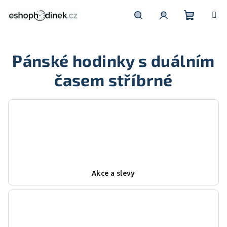
Přejít
na
obsah
Nákupní
Hledat
Přihlášení
Pánské hodinky s duálním
košík
časem stříbrné
Akce a slevy