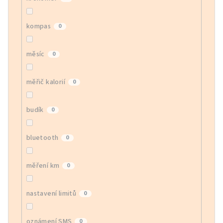
kompas
0
měsíc
0
měřič kalorií
0
budík
0
bluetooth
0
měření km
0
nastavení limitů
0
oznámení SMS
0