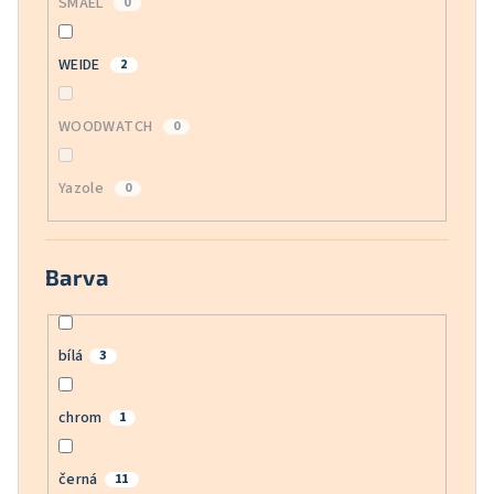
SMAEL
0
WEIDE
2
WOODWATCH
0
Yazole
0
Barva
bílá
3
chrom
1
černá
11